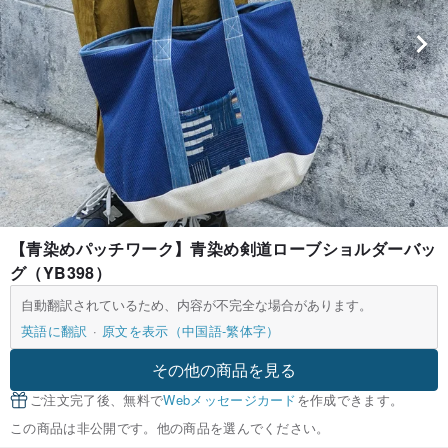
【青染めパッチワーク】青染め剣道ローブショルダーバッ
グ（YB398）
自動翻訳されているため、内容が不完全な場合があります。
英語に翻訳
原文を表示（中国語-繁体字）
その他の商品を見る
ご注文完了後、無料で
Webメッセージカード
を作成できます。
この商品は非公開です。他の商品を選んでください。