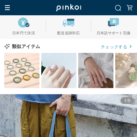
日本円で決済
配送追跡対応
日本語サポート完備
類似アイテム
チェックする
1/5