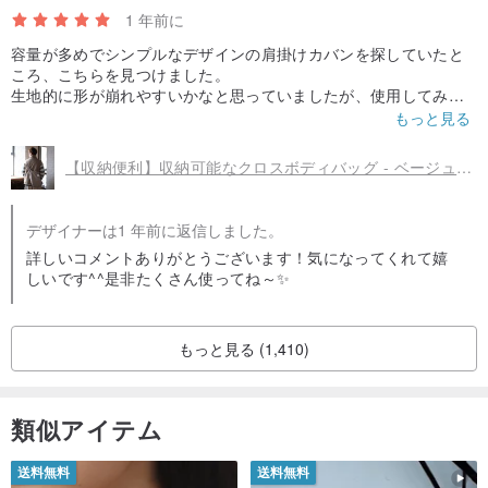
1 年前に
容量が多めでシンプルなデザインの肩掛けカバンを探していたと
ころ、こちらを見つけました。
生地的に形が崩れやすいかなと思っていましたが、使用してみた
ところ思っていたよりも丈夫で特に気になりませんでした。シャ
もっと見る
カシャカ素材なので多少の水濡れも大丈夫そうです。ショルダー
部分が太いので肩が痛くなりづらくて良いのと、内にポケットが
【収納便利】収納可能なクロスボディバッグ - ベージュ//グリーンターコイズ (YB433)
ひとつついているのが便利です。それに、表面の魚のマークが可
愛い^^ 今回ベージュを購入しましたが、掲載されている写真の通
りグレージュっぽいような色味で気に入っています。
デザイナーは1 年前に返信しました。
たくさん探して、出会えて良かったです。これからたくさん使い
詳しいコメントありがとうございます！気になってくれて嬉
たいです。
しいです^^是非たくさん使ってね～✨
もっと見る (1,410)
類似アイテム
送料無料
送料無料