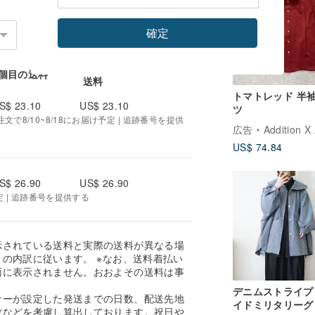
セプト計画、デザイン、研究開発、素材選
確定
、チームが独自に完成させます。これがブ
2個目以降の追加
1個目の送料
送料
トマトレッド 半
S$ 23.10
US$ 23.10
ツ
で8/10~8/18にお届け予定 | 追跡番号を提供
広告
Addition X Add
US$ 74.84
S$ 26.90
US$ 26.90
定 | 追跡番号を提供する
示されている送料と実際の送料が異なる場
の内訳に従います。 ※なお、送料着払い
面に表示されません。おおよその送料は事
。
デニムストライプ
ナーが設定した発送までの日数、配送先地
イドミリタリーグ
数などを考慮し算出しております。祝日や