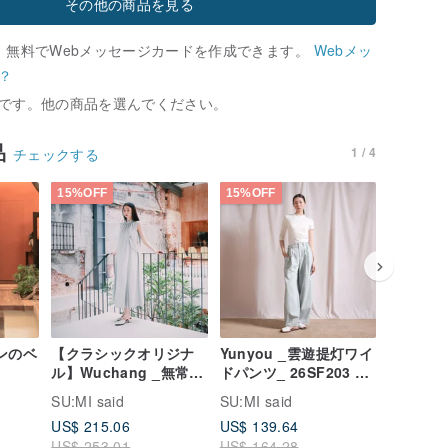
その他の商品を見る
、無料でWebメッセージカードを作成できます。
Webメッ
？
です。他の商品を選んでください。
品
1 / 4
チェックする
15%OFF
15%OFF
15%OFF
デンのベ
【クラシックオリジナ
Yunyou _雲遊提灯ワイ
Flick
ル】Wuchang _無常・
ドパンツ_ 26SF203 _
スカート_
しわ長洋装_ CLD 026
浅藍
ラウン
キ
SU:MI said
SU:MI said
SU:MI sa
_湖水緑
US$ 215.06
US$ 139.64
US$ 124
US$ 253.01
US$ 164.28
US$ 146