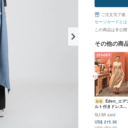
ご注文完了後
セージカードとは
この商品は非公開
その他の商
15%OFF
Eden_エ
新着
ルト付きドレス
_26SF107_カー
SU:MI said
US$ 215.36
US$ 253.36