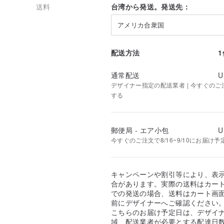
送料
台湾から発送。発送先：
SUMIは、心と手の温度で各衣服を完成させます。コン
アメリカ合衆国
択、パターン作成、品質管理などを含むすべての製品は
ランドの最大の意図です。
配送方法
台湾製◆心からのデザイン
_______________________________________
通常配送
U
デザイナー指定の配送業者 | 今すぐのご注文
する
郵便局 - エア小包
U
今すぐのご注文で8/16~9/10にお届け予
キャンペーンや割引等により、表
合があります。実際の送料はカート
での発送の場合、送料はカート画
前にデザイナーへご確認ください
こちらのお届け予定日は、デザイ
域、配送業者が必要とする配達日