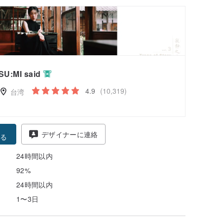
SU:MI said
4.9
(10,319)
台湾
得
デザイナーに連絡
る
24時間以内
92%
24時間以内
1〜3日