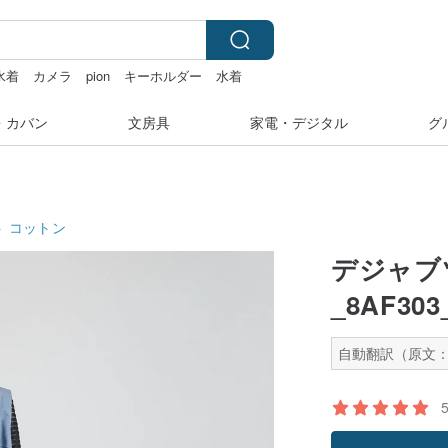
水着
カメラ
pion
キーホルダー
水着
・カバン
文房具
家電・デジタル
グ
ト
コットン
デジャブ
_8AF3
自動翻訳（原文：