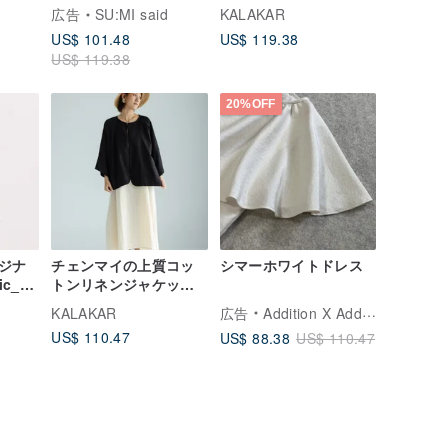
ルーン
ャツ_CLT005_リネング
ストライプ花柄
広告
SU:MI said
KALAKAR
ト
レー
US$ 101.48
US$ 119.38
US$ 119.38
20%OFF
ジナ
チェンマイの上質コッ
シマーホワイトドレス
ic_オ
トンリネンジャケット_
ツ
ブラック
KALAKAR
広告
Addition X Addition
US$ 110.47
US$ 88.38
US$ 110.47