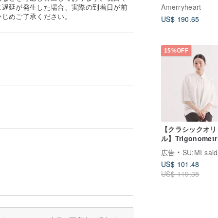
ン フード付きバ
Amerryheart
に遅延が発生した場合、実際の到着日が前
スリーブジャケッ
かじめご了承ください。
US$ 190.65
15%OFF
【クラシックオリ
ル】Trigonometr
ープンバックシャ
広告
SU:MI said
_CLT001_白
US$ 101.48
US$ 119.38