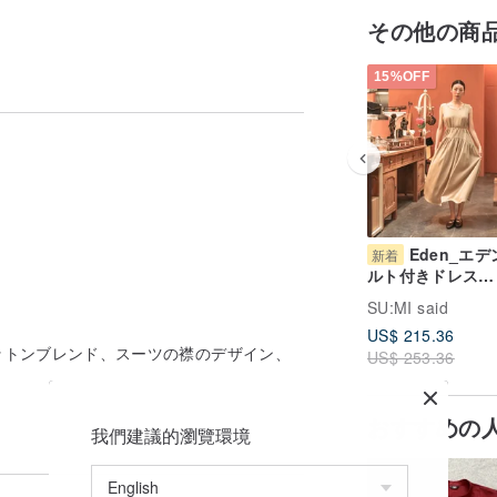
その他の商
めな質感で、内側の層があります。
15%OFF
。
ざまなスタイルを簡単に解釈できます。
Eden_エ
新着
ルト付きドレス
があります。
_26SF107_カー
SU:MI said
US$ 215.36
ットンブレンド、スーツの襟のデザイン、
US$ 253.36
おすすめの
我們建議的瀏覽環境
 。 。 。 。 。 。 。 。 。 。 。 。 。