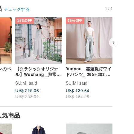
品
1 / 4
チェックする
15%OFF
15%OFF
15%OFF
デンのベ
【クラシックオリジナ
Yunyou _雲遊提灯ワイ
Flick
ル】Wuchang _無常・
ドパンツ_ 26SF203 _
スカート_
しわ長洋装_ CLD 026
浅藍
ラウン
キ
SU:MI said
SU:MI said
SU:MI sa
_湖水緑
US$ 215.06
US$ 139.64
US$ 124
US$ 253.01
US$ 164.28
US$ 146
人気商品