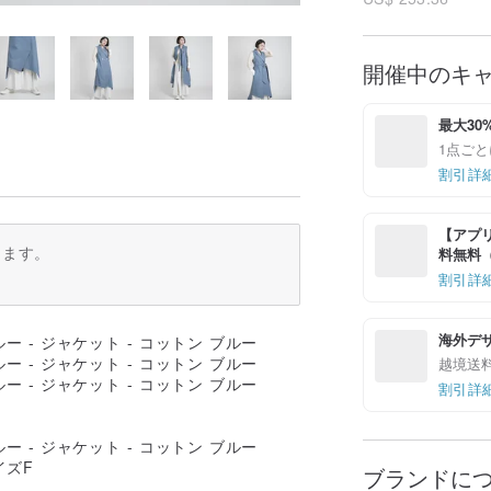
開催中のキ
最大30
1点ごと
割引詳
【アプリ
ります。
料無料（最
割引詳
海外デ
越境送
割引詳
サイズF
ブランドに