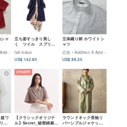
袖シャ
立ち姿すっきり美し
立体織り柄 ホワイトシ
く ツイル スプリン
ャツ
グワークコート ロン
ition
fall-in&co
広告
Addition X Addition
グコート 裏地付き
US$ 142.80
US$ 88.20
紺色 230205-3
15%OFF
 超ワ
【クラシックオリジナ
ラウンドネック長袖リ
リー
ル】Secret_秘密綿麻シ
バーシブルジャケット_