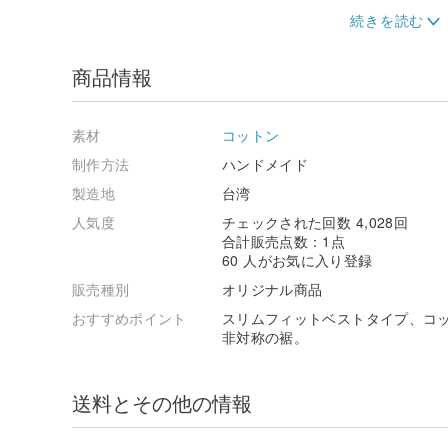
▪特別な綿のストライプ生地を使用して、細い線は控え
商品情報
▪胸部のライン設計により、曲線がより立体的になります
素材
コットン
▪ストラップを取り付けて、形状を自由に変更し、さま
制作方法
ハンドメイド
製造地
台湾
人気度
チェックされた回数 4,028回
合計販売点数：1点
▪裾の非対称設計により、輪郭の剛性が保たれ、装飾効果
60 人がお気に入り登録
販売種別
オリジナル商品
おすすめポイント
スリムフィットベストタイプ、コ
▪両側のポケット。
非対称の裾。
●起源と製造方法
設計と選択から最終製品まで、すべて台湾製です。
送料とその他の情報
。 。 。 。 。 。 。 。 。 。 。 。 。 。 。 。 。 。 。
。 。 。