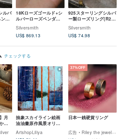
シルバ
18Kローズゴールド+シ
925スターリングシルバ
R32 1
ペンダ
ルバーローズペンダン
ー製ローズリング(R25)
ズ リン
ンチネッ
ト（P382）接続SN2 /
- ハンドメイド
Silversmith
Silversmith
Silversmi
)
18インチシルバーチェ
US$ 869.13
US$ 74.98
US$ 915
ーン-手作り
ム
チェックする
37%OFF
】月
抽象スカイライン絵画
日本一銭硬貨リング
か
油油畫原作風景オリジ
リラン
ナルアートアートワー
lver
ArtshopLiliya
広告
Riley the jewellery
/シル
クインパスト