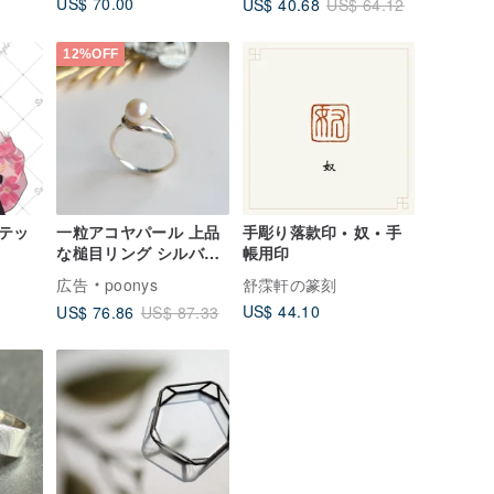
US$ 70.00
US$ 40.68
US$ 64.12
12%OFF
テッ
一粒アコヤパール 上品
手彫り落款印 • 奴 • 手
な槌目リング シルバー
帳用印
/ 送料無料 PY-289
広告
poonys
舒霂軒の篆刻
US$ 44.10
US$ 76.86
US$ 87.33