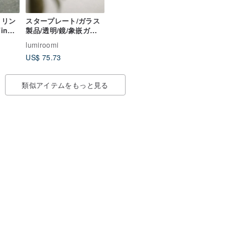
r リン
スタープレート/ガラス
in
製品/透明/鏡/象嵌ガラ
ルバ
ス
lumiroomi
日本
US$ 75.73
類似アイテムをもっと見る