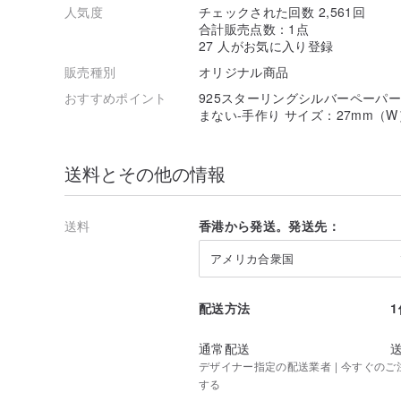
人気度
チェックされた回数 2,561回
合計販売点数：1点
27 人がお気に入り登録
販売種別
オリジナル商品
おすすめポイント
925スターリングシルバーペーパ
まない-手作り サイズ：27mm（W）
送料とその他の情報
送料
香港から発送。発送先：
アメリカ合衆国
配送方法
通常配送
デザイナー指定の配送業者 | 今すぐのご注文
する