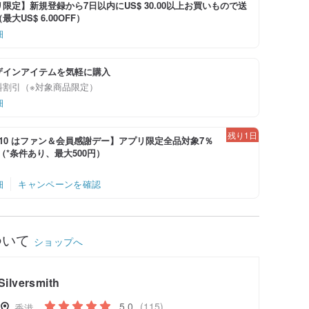
限定】新規登録から7日以内にUS$ 30.00以上お買いもので送
大US$ 6.00OFF）
細
ザインアイテムを気軽に購入
料割引（※対象商品限定）
細
残り1日
-8/10 はファン＆会員感謝デー】アプリ限定全品対象7％
！（*条件あり、最大500円）
細
キャンペーンを確認
ついて
ショップへ
Silversmith
5.0
(115)
香港