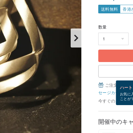
送料無料
香港
数量
ご注文完了後
ハート
セージカードとは
お気に
ことが
今すぐのご注文で8
開催中のキ