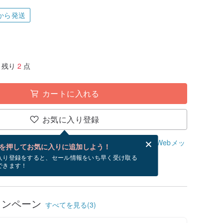
から発送
残り
2
点
カートに入れる
お気に入り登録
、無料でWebメッセージカードを作成できます。
Webメッ
を押してお気に入りに追加しよう！
？
入り登録をすると、セール情報をいち早く受け取る
できます！
/21~8/28にお届け予定です。
ャンペーン
すべてを見る(3)