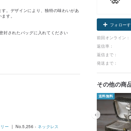
ます。デザインにより、独特の味わいがあ
います。
フォローす
に密封されたバッグに入れてください
前回オンライン：
返信率：
返信まで：
発送まで：
その他の商
送料無料
エリー
| No.5,256 -
ネックレス