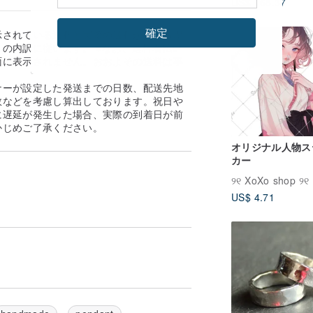
US$ 168.37
バー
確定
示されている送料と実際の送料が異なる場
の内訳に従います。 ※なお、送料着払い
面に表示されません。おおよその送料は事
。
ナーが設定した発送までの日数、配送先地
数などを考慮し算出しております。祝日や
に遅延が発生した場合、実際の到着日が前
かじめご了承ください。
オリジナル人物ス
カー
୨୧ XoXo shop ୨୧
US$ 4.71