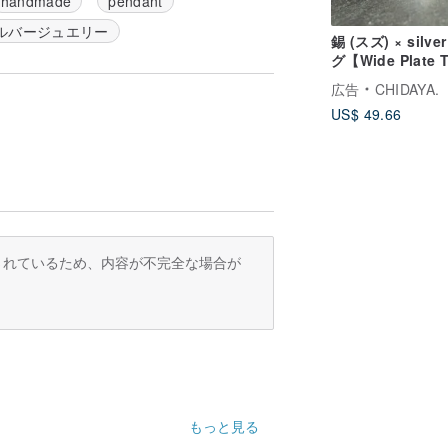
handmade
pendant
ルバージュエリー
錫 (スズ) × silve
グ【Wide Plate T
Ring 】金属 シ
広告
CHIDAYA.
ー ペアリング 
US$ 49.66
訳されているため、内容が不完全な場合が
もっと見る