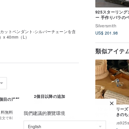
925スターリング
ー 手作りバラの
ント SN2/18イ
Silversmith
クレス付き (P375
ーカットペンダント-シルバーチェーンを含
US$ 201.98
x 40mm（L）
類似アイテ
2個目以降の追加
1個目の送料
送料
【ケルトシリーズ
送料無料
我們建議的瀏覽環境
誓三葉（つきのち
で8/21~8/28にお届け予定 | 追跡番号を提供
い、みつば）/ス
広告
Angus925si
カムーンストーン