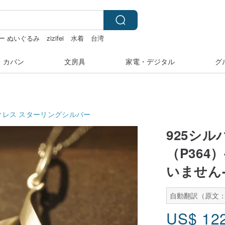
ー ぬいぐるみ
zizifei
水着
台湾
・カバン
文房具
家電・デジタル
グ
クレス
スターリングシルバー
925シ
（P36
いません
自動翻訳（原文：
US$
12