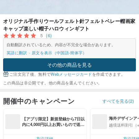
オリジナル手作りウールフェルト針フェルトベレー帽画家
キャップ楽しい帽子ハロウィンギフト
5
(6)
自動翻訳されているため、内容が不完全な場合があります。
英語に翻訳
原文を表示（中国語-簡体字）
その他の商品を見る
ご注文完了後、無料で
Webメッセージカード
を作成できます。
この商品は非公開です。他の商品を選んでください。
開催中のキャンペーン
すべてを見る(2)
海外デザインア
【アプリ限定】新規登録から7日以
入
内に4,000円以上お買いもので送料
越境送料割引（
無料（最大500円OFF）
割引詳細
割引詳