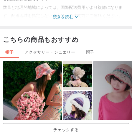
数量と地理的地域によっては、国際配送費用がより複雑になりま
す。配送地域を指定しない場合は、ご注文前にご連絡ください。
続きを読む
産地/製造方法
こちらの商品もおすすめ
起源中国・X門手作り
帽子
アクセサリー・ジュエリー
帽子
チェックする