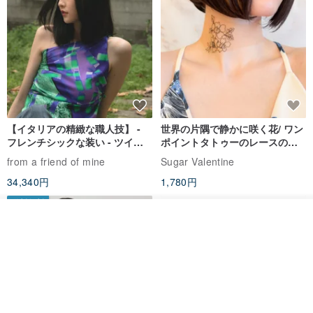
【イタリアの精緻な職人技】 -
世界の片隅で静かに咲く花/ ワン
フレンチシックな装い - ツイル
ポイントタトゥーのレースのチ
プリントシルクスカーフトップ
ョーカー SV649
from a friend of mine
Sugar Valentine
ス
34,340円
1,780円
送料無料
その他の商品を見る
ショップを見る