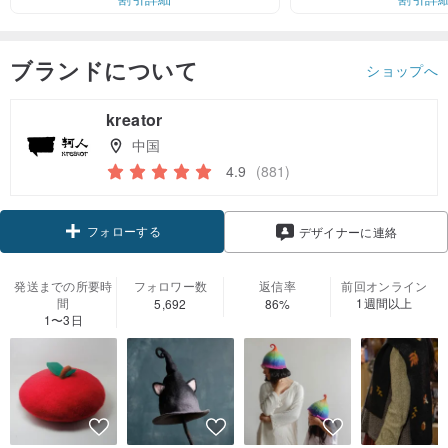
ブランドについて
ショップへ
kreator
中国
4.9
(881)
フォローする
デザイナーに連絡
発送までの所要時
フォロワー数
返信率
前回オンライン
間
1週間以上
5,692
86%
1〜3日