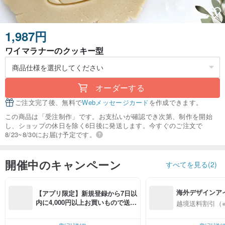
1,987円
ワイマラナーのクッキー型
オーダーする
ご注文完了後、無料で
Webメッセージカード
を作成できます。
この商品は「受注制作」です。お支払いが確認でき次第、制作を開始
し、ショップの休日を除く6日後に発送します。今すぐのご注文で
8/23~8/30にお届け予定です。
開催中のキャンペーン
すべてを見る(2)
海外デザインア
【アプリ限定】新規登録から7日以
入
内に4,000円以上お買いもので送料
越境送料割引（
無料（最大500円OFF）