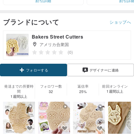
割引詳細
割引詳
ブランドについて
ショップへ
Bakers Street Cutters
アメリカ合衆国
(0)
フォローする
デザイナーに連絡
発送までの所要時
フォロワー数
返信率
前回オンライン
間
1週間以上
32
25%
1週間以上