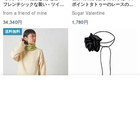
フレンチシックな装い - ツイル
ポイントタトゥーのレースのチ
プリントシルクスカーフトップ
ョーカー SV649
from a friend of mine
Sugar Valentine
ス
34,340円
1,780円
送料無料
オーダーする
お気に入り
ショップを見る
CHARM 日本製 ショート ミック
天然シルクフラワーネックレス -
ス オーガニックコットン ネック
ローズチョーカー - リストレッ
ウォーマー
グブレスレット シルクアクセサ
カジュアルボックス casual box
Marina V Lingerie
リー
2,500円
9,769円