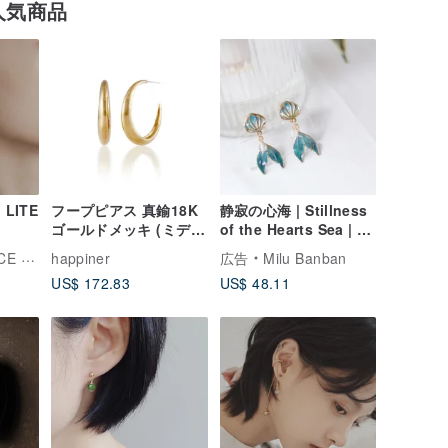
人気商品
LITE
フープピアス 真鍮18K
静寂の心海 | Stillness
ゴールドメッキ (ミディ
of the Hearts Sea | ク
アム) 27mm ピアス/イ
リップ式イヤリング
 TIME
happiner
広告
Milu Banban
ヤリングクリップ
US$ 172.83
US$ 48.11