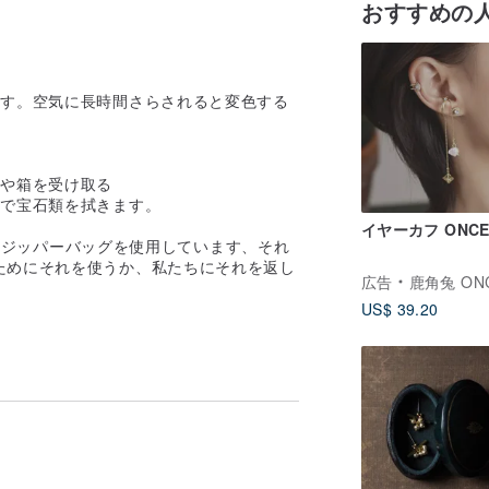
おすすめの
ます。空気に長時間さらされると変色する
。
袋や箱を受け取る
油で宝石類を拭きます。
イヤーカフ ONCE 
ルのジッパーバッグを使用しています、それ
ためにそれを使うか、私たちにそれを返し
広告
鹿角兔 ONCE UPON A
US$ 39.20