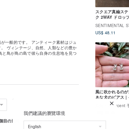
スクエア真鍮ステ
ク 2WAY ドロッ
ス パール
US$ 48.11
が一般的です。 アンティーク素材はジュ
。 ヴィンテージ、自然、人類などの豊か
鳥と鳥が鳥の島で彼ら自身の生息地を見つ
風に吹かれるのが
きな犬のピアス |
リング変更可 立
広告
Cpercent 手作りジ
925 スターリン
我們建議的瀏覽環境
US$ 92.65
バー バレンタイ
2個目以降の追加
1個目の送料
送料