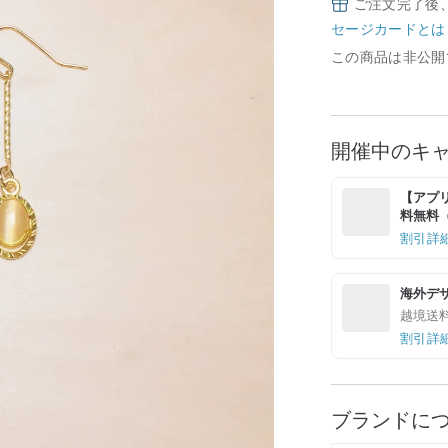
ご注文完了後
セージカードとは
この商品は非公開
開催中のキ
【アプリ
料無料（最
割引詳
海外デ
越境送
割引詳
ブランドに