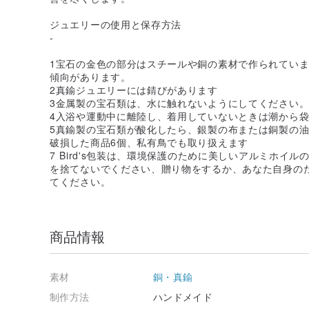
ジュエリーの使用と保存方法
-
1宝石の金色の部分はスチールや銅の素材で作られてい
傾向があります。
2真鍮ジュエリーには錆びがあります
3金属製の宝石類は、水に触れないようにしてください
4入浴や運動中に離陸し、着用していないときは潮から
5真鍮製の宝石類が酸化したら、銀製の布または銅製の
破損した商品6個、私有鳥でも取り扱えます
7 Bird's包装は、環境保護のために美しいアルミホイ
を捨てないでください、贈り物をするか、あなた自身の
てください。
商品情報
素材
銅・真鍮
制作方法
ハンドメイド