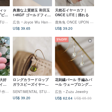
ィッ
典雅な上質碧玉 和田玉
天然石イヤーカフ |
プピア
14KGF ゴールドフィル
ONCE LITE | 揺れる
ド 小さなドロップイヤ
SENTIMENTAL STUDIO 善感工室
鹿角兔 ONCE UPON A TIME
広告
Joyce Wu Handmade Jewelry
リング | イヤーフッ
US$ 39.65
US$ 39.20
ク・イヤクリップに変
更可能
5%OFF
大好
ロングカラードロップ
花刺繍パール 手編みパ
 イヤ
ガラスビーズイヤーフ
ール ウェーブロングチ
体動物
ックアンティーク<イエ
ェーンピアス 316Lサー
SENTIMENTAL STUDIO 善感工室
ュエリー
広告
Zuzu Jewelry
グシル
ロー>メニスカスグリー
ジカルステンレス
US$ 39.20
US$ 62.64
US$ 65.93
ン
ン