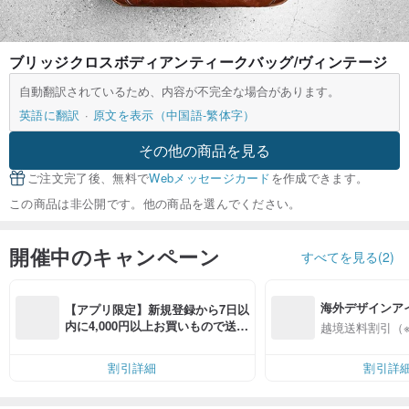
ブリッジクロスボディアンティークバッグ/ヴィンテージ
自動翻訳されているため、内容が不完全な場合があります。
英語に翻訳
原文を表示（中国語-繁体字）
その他の商品を見る
ご注文完了後、無料で
Webメッセージカード
を作成できます。
この商品は非公開です。他の商品を選んでください。
開催中のキャンペーン
すべてを見る(2)
海外デザインア
【アプリ限定】新規登録から7日以
入
内に4,000円以上お買いもので送料
越境送料割引（
無料（最大500円OFF）
割引詳細
割引詳