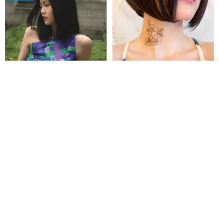
その他の商品を見る
ショップを見る
【イタリアの精緻な職人技】 -
世界の片隅で静かに咲く花/ ワン
フレンチシックな装い - ツイル
ポイントタトゥーのレースのチ
プリントシルクスカーフトップ
ョーカー SV649
from a friend of mine
Sugar Valentine
ス
34,340円
1,780円
送料無料