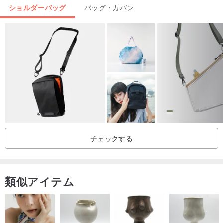
ショルダーバッグ
バッグ・カバン
ヴィンテージ中古ヴィンテージアンティークグッズ購入注意事項
・ヴィンテージ商品は新品ではありませんので、クリーニング済み
ですが、
ただし、商品の状態や新旧の程度が異なり、新商品との比較はでき
ません。
色の違い、汚れ、
ダメージ、レザーエンボス、モディフィケーションマーク等、
購入する前に上記の条件を受け入れることをお勧めします、
または、Guyang実店舗に変更して購入してください。
チェックする
・商品の数量は1つのみで、販売後に追加することはできません。
また、購入前に様々な質問を慎重に検討し、確認する必要がありま
す。
類似アイテム
・コンピュータと携帯電話の画面の演色設定が異なるため、
表示されている商品の色は実際のものと多少異なる場合があります
ので、ご容赦ください。