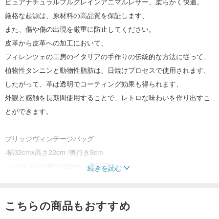
ピュアナチュラルフルグレインアニマルレザー、柔らかく快適。
厳格な起源は、原材料の高品質を保証します、
また、傷や傷の出現を厳重に防止してください。
皮革から皮革への加工において、
フィレンツェの工房のイタリアの手作りの伝統的な方法に従って、
植物性タンニンと動物性脂肪は、日焼けプロセスで使用されます、
したがって、革は透明でコーティング効果も得られます、
外観と感触を長期間使用することで、レトロな味わいを作り出すこ
とができます。
ブリッジヴィンテージバッグ
-幅32cmx高さ22cm /奥行き9cm
-ショルダー108〜122cm（調節可能）
続きを読む
-レザー/コーヒー
-イタリア製
こちらの商品もおすすめ