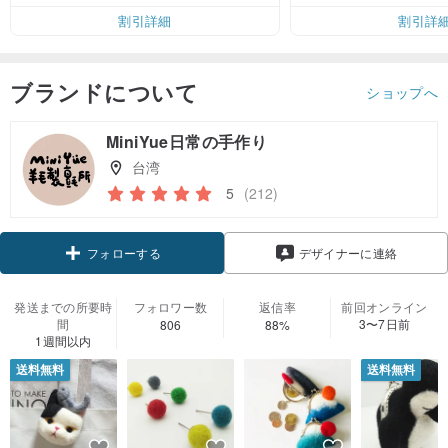
割引詳細
割引詳
ブランドについて
ショップへ
MiniYue日常の手作り
台湾
5
(212)
クーポン取得
デザイナーに連絡
フォローする
発送までの所要時
フォロワー数
返信率
前回オンライン
間
3〜7日前
806
88%
1週間以内
送料無料
送料無料