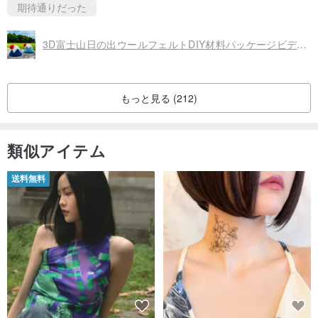
あなたが帽子、特に織られている場合、このアクセサリーのトーン
期待通りだった
は非常に適しています。
3D富士山日の出ウールフェルトDIY材料パッケージビデオチュートリアル付き初心者に適した超詳細な説明
/仕様/
写真に各作品が記載されています
もっと見る (212)
/素材/
100％オーストラリアのステープルウール+高度なハードウェア
類似アイテム
送料無料
/思い出させます/
‧各コンピューターには色の違いがあり、ウールの色は実際の製品に
よって異なります
‧各ピースは手作りで、サイズに多少の違いがあります
‧一部のウールフェルト作品は洗浄が推奨されていません（例：金
具）