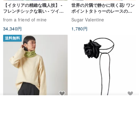
/使用とメンテナンス/
【イタリアの精緻な職人技】 -
世界の片隅で静かに咲く花/ ワン
。ウールフェルトは天然素材です。長期間使用すると小さなヘアボ
フレンチシックな装い - ツイル
ポイントタトゥーのレースのチ
プリントシルクスカーフトップ
ョーカー SV649
ールができるのが普通です。小さなはさみで切ってください。
from a friend of mine
Sugar Valentine
ス
。ウールフェルト自体は防塵効果がありますので、使用しないとき
34,340円
1,780円
は換気の良い場所に置いてください。
送料無料
。絶対に食べ物に近づかないでください、粘着性のあるものを汚染
しないでください
。手にベタベタしたり汚れたりしたものがある場合は、ウールフェ
ルトに直接触れないでください
。洗浄が必要な場合は、「冷水で手洗いし、ねじらずにプレスし、
洗浄後は乾かしてください」という柔らかい洗剤を使用してくださ
い。
CHARM 日本製 ショート ミック
天然シルクフラワーネックレス -
その他の商品を見る
ショップを見る
ス オーガニックコットン ネック
ローズチョーカー - リストレッ
ウールフェルトはすべて作者の骨の折れる努力ですので、大切に使
ウォーマー
グブレスレット シルクアクセサ
カジュアルボックス casual box
Marina V Lingerie
リー
って使って集めてください、ありがとうございます。
2,500円
9,769円