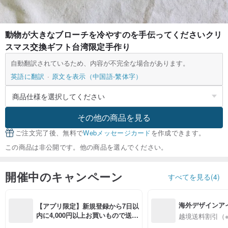
動物が大きなブローチを冷やすのを手伝ってくださいクリ
スマス交換ギフト台湾限定手作り
自動翻訳されているため、内容が不完全な場合があります。
英語に翻訳
原文を表示（中国語-繁体字）
その他の商品を見る
ご注文完了後、無料で
Webメッセージカード
を作成できます。
この商品は非公開です。他の商品を選んでください。
開催中のキャンペーン
すべてを見る(4)
海外デザインア
【アプリ限定】新規登録から7日以
入
内に4,000円以上お買いもので送料
越境送料割引（
無料（最大500円OFF）