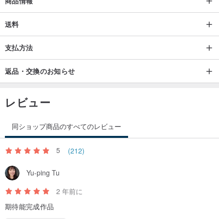
商品情報
送料
支払方法
返品・交換のお知らせ
商品の発送と梱包
レビュー
備考：保護接着剤、つまり表面の保護接着剤層でマークされた作品
同ショップ商品のすべてのレビュー
があり、これは、ピリング防止、防水、および防汚の機能を備えて
5
(212)
います。
不特定の作品は、ウールの元の繊維の質感を維持しています。
Yu-ping Tu
2 年前に
/提案あり/
期待能完成作品
プレーンバッグと帽子