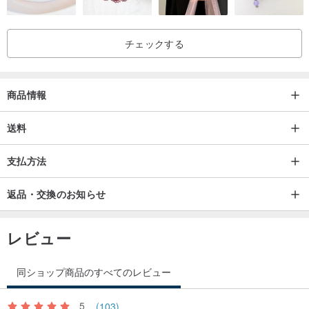
タイチンルチルクォーツ/ルチルクォーツ|金運、不動の精神|Golden
チェックする
Rutilated Quartz
晶系:六方晶系 // 硬度:7 // チャクラ:ベースチャクラ
タイチンルチルクォーツはルチルクォーツの一種で、タイチンルチ
商品情報
ルの方がチタン含有量が多く、内包される金線が太く板状に見える
送料
のに対し、ルチルクォーツの金線は円柱状でより繊細です。ルチル
クォーツは金紅石を内包し、金運、特に正財と偏財を強く引き寄せ
支払方法
るとされ、富と貴重さの象徴です。持ち主に確固たる立場を与え、
挑戦を受け入れる強さをもたらします。
返品・交換のお知らせ
ガーネット|女性的魅力、活力と情熱|Garnet
レビュー
晶系:等軸晶系 // 硬度:6.0-7.5 // チャクラ:ベースチャクラ
「1月の誕生石」であり、「気血の石」とも称されます。深紅のエネ
同ショップ商品のすべてのレビュー
ルギーはベースチャクラに対応し、ベースチャクラが活性化するこ
とで、弱ったエネルギーが再統合され、生命力を刺激し、活力を高
5
(103)