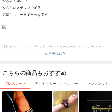
焚き火を囲んで
愛らしいステップで踊る
素晴らしい一日で自分を労う
使用石:シトリン、ブラックゴールドスーパーセブン、ガーネット、
続きを読む
パール、ルチルクォーツ/タイチンルチル
クリスタルサイズ:4mm〜7mm
アクセサリー:14KGFゴールドフィルドブラス
こちらの商品もおすすめ
シトリン|金運、商売運|Citrine
ブレスレット
アクセサリー・ジュエリー
ブレスレット
晶系:三方晶系 // 硬度:7 // チャクラ:太陽神経叢
「富の石」として知られ、知恵、喜び、富、友情、希望を象徴しま
す。感情が敏感な人には、緊張や罪悪感を和らげる効果があるとさ
れます。金運、特に偏財運を高め、ビジネスを行う人には、富のエ