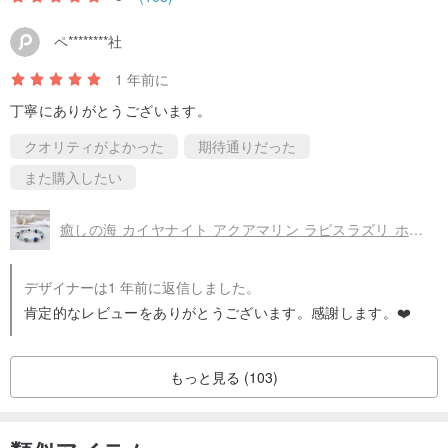
めます。ガーネットを身につけることで、人は活動的になり、感情
ペ********社
は情熱的かつ優しくなり、抗しがたい魅力を放ち、パートナー間の
信頼を深めます。
1 年前に
丁寧にありがとうございます。
淡水パール|安定、鎮静|Pearl
クオリティがよかった
期待通りだった
有機宝石 // 硬度:2.5-3
また購入したい
炭酸カルシウムを含む有機宝石で、古代ペルシャのサンスクリット
語で「海の息子」を意味します。パールを身につけることで、心が
癒しの海 カイヤナイト アクアマリン ラピスラズリ ホワイトクォーツ 天然石ブレスレット
安定し、思考がクリアになり、正しい決断を下せるようになりま
す。また、緊張した感情を落ち着かせ、ストレスを和らげる効果も
デザイナーは1 年前に返信しました。
あります。着用者に強力な力を与え、心を月のように清らかにし、
肯定的なレビューをありがとうございます。感謝します。❤️
物事の吸収と理解を助け、感情を穏やかにします。
もっと見る (103)
*天然石には天然の石紋、雲霧、不純物、鉱物痕、氷裂紋などが見ら
れますが、これらはすべて自然現象です。
*当店のクリスタルの効果は正確な科学に対応するものではなく、す