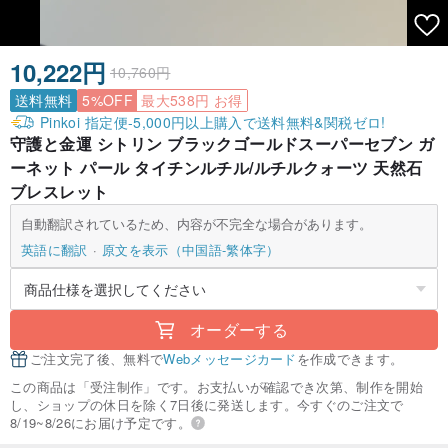
10,222円
10,760円
送料無料
5%OFF
最大538円 お得
Pinkoi 指定便-5,000円以上購入で送料無料&関税ゼロ!
守護と金運 シトリン ブラックゴールドスーパーセブン ガ
ーネット パール タイチンルチル/ルチルクォーツ 天然石
ブレスレット
自動翻訳されているため、内容が不完全な場合があります。
英語に翻訳
原文を表示（中国語-繁体字）
オーダーする
ご注文完了後、無料で
Webメッセージカード
を作成できます。
この商品は「受注制作」です。お支払いが確認でき次第、制作を開始
し、ショップの休日を除く7日後に発送します。今すぐのご注文で
8/19~8/26にお届け予定です。