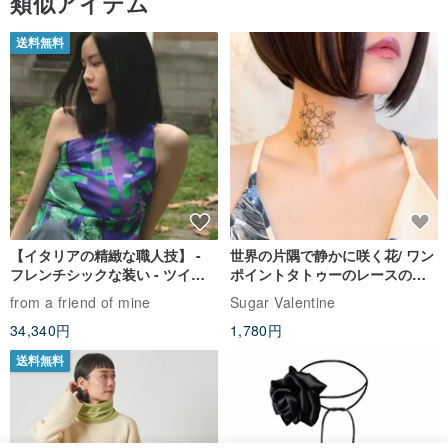
類似アイテム
べての内容は参考としてのみご提供しております。
送料無料
☞
その他の厳選天然石ブレスレットはこちら
【お手入れについて】
クリスタルアクセサリーは香水などの化学物質、アルカリ性洗剤な
どとの接触を避けてください。
入浴時、水泳時、SPA時には必ず外
し、収納ボックスに保管してください
。これにより、クリスタル鉱
石の損傷やブラスアクセサリーの酸化を防ぎます。本製品は環境に
【イタリアの精緻な職人技】 -
世界の片隅で静かに咲く花/ ワン
優しいブラスを使用し、高温鍛造で純金を一層コーティングし、さ
フレンチシックな装い - ツイル
ポイントタトゥーのレースのチ
プリントシルクスカーフトップ
ョーカー SV649
らにナノ保色処理を施しており、色持ち期間を延長していますが、
from a friend of mine
Sugar Valentine
ス
抗酸化の程度は体質の酸性度によって異なります。長時間高温にさ
34,340円
1,780円
らされると、例えば料理中など、金属アクセサリーは空気中の二酸
送料無料
化硫黄と結合して硫化反応(黒変)を起こしやすくなります。
ご使用
後は毎回、拭いてから収納し、乾燥した状態を保ってください
。就
寝前にクリスタルブレスレットを外し、クリスタルチップやクリス