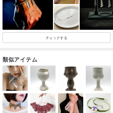
ネルギーとオーラを増幅させます。普段から身につけることで、心
の安定にも寄与します。
ブラックゴールドスーパーセブン/雲母ルチル|仕事運、良縁、金
運|Black Gold Super 7
チェックする
晶系:六方晶系 // 硬度:7 // チャクラ:七つのチャクラのバランス
ブラックゴールドスーパーセブン、別名マイカルチルクォーツは、
トルマリン、ルチルなどの内包物を含み、多岐にわたる効果を持つ
類似アイテム
鉱石とされています。金運と幸運を引き寄せ、仕事運を向上させる
と言われています。また、人間関係を円滑にし、良き協力者を引き
寄せる力も持ちます。健康面では、心身のバランスを整え、免疫力
を高め、感情を安定させ、ネガティブなエネルギーを排除し、穏や
かでポジティブなエネルギーをもたらします。さらに、魔除けや邪
気払い、勇気を奮い立たせ、困難に立ち向かう恐れを知らない精神
を育むとされます。(ヘマタイトを含むスーパーセブンとは異なりま
す)