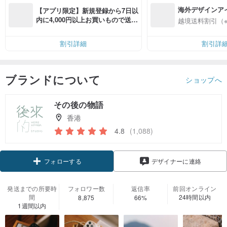
海外デザインア
【アプリ限定】新規登録から7日以
入
内に4,000円以上お買いもので送料
越境送料割引（
無料（最大500円OFF）
割引詳細
割引詳
ブランドについて
ショップへ
その後の物語
香港
4.8
(1,088)
クーポン取得
デザイナーに連絡
フォローする
発送までの所要時
フォロワー数
返信率
前回オンライン
間
24時間以内
8,875
66%
1週間以内