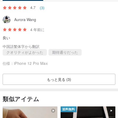
4.7
(3)
Aurora Wang
4 年前に
良い
中国語繁体字から翻訳
クオリティがよかった
期待通りだった
仕様：
iPhone 12 Pro Max
もっと見る (3)
類似アイテム
送料無料