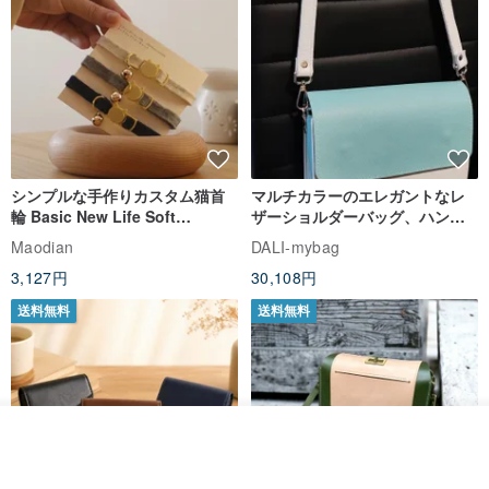
シンプルな手作りカスタム猫首
マルチカラーのエレガントなレ
輪 Basic New Life Soft
ザーショルダーバッグ、ハンド
Organic Cat Collar | Simple
メイド
Maodian
DALI-mybag
Soft Cat Collar
3,127円
30,108円
送料無料
送料無料
カートに入れる
お気に入り
ショップを見る