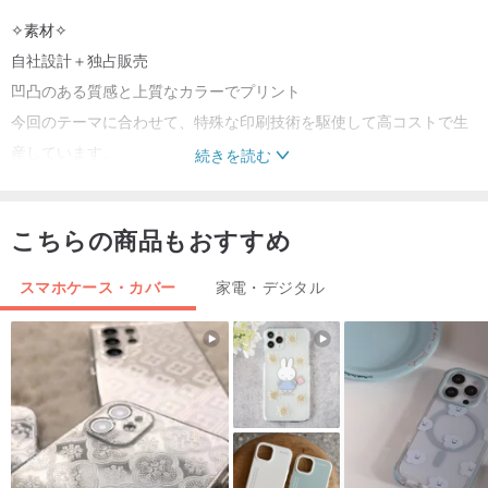
✧素材✧
自社設計＋独占販売
凹凸のある質感と上質なカラーでプリント
今回のテーマに合わせて、特殊な印刷技術を駆使して高コストで生
産しています。
続きを読む
モザイクタイルの質感を再現
触れることができる素材だけでなく、見ることもできます！
こちらの商品もおすすめ
特に透明なケースを選ぶ
携帯電話の本来の色を完璧に表現できます
スマホケース・カバー
家電・デジタル
（デモ中のiPhone 11 Pro Max Midnight Green）
TPU素材（ソフトシェル）
コーナーは落下防止エアバッグで補強されています
胴体レンズボタンは完全に保護を強化します
機械の側面には誰もが利用できるストラップ穴があります
正確な穴位置を直接充電できます