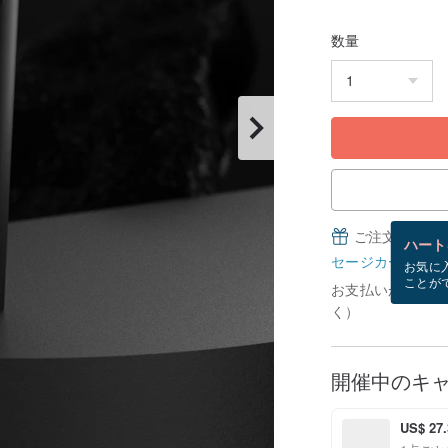
数量
ご注文完了後
ハート
セージカードとは
お気に
ことが
お支払いが確認で
く）
開催中のキ
US$ 2