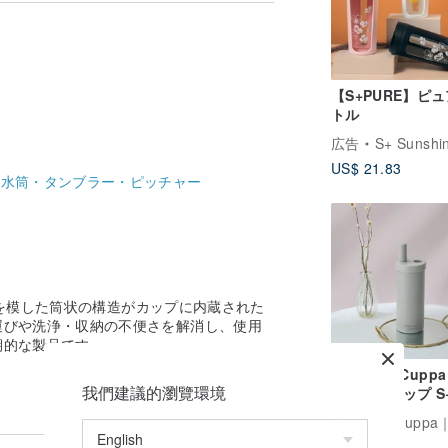
造がカップに内蔵されたデザインにより、ス
時の利便性を大幅に向上させた画期的な製
体に固形物がトッピングされたドリンクで
【S+PURE】ピ
トル
広告
S+ Sunshi
US$ 21.83
どんな飲み物でもスムーズに楽しめるよう
-
水筒・タンブラー・ピッチャー
います。）
層美味しく楽しむことができます。
ローを模した筒状の構造がカップに内蔵された
ることが多く、飲み物を吸い上げた際に、
運びや洗浄・収納の不便さを解消し、使用
ます。
期的な製品です。
側面に固定されているため、飲み物の通り道
Elephant Cupp
ます。
我們建議的瀏覽環境
ファントカップ S
ミックアップグレ
版 - エレファン
US$ 39.60