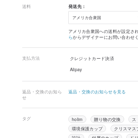
通常のストロー付きのカップはストローが突出した形状
送料
発送先：
防止や、洗浄の面で不便を感じることがあります。
hó-lim のタンブラーは蓋を凹型にすることで、飲み
アメリカ合衆国
とシンプルな見た目を両立させました。
アメリカ合衆国への送料が設定さ
ら
からデザイナーにお問い合わせ
タピオカミルクティーは、飲み終わった後にタピオカが
す。それを防ぐために、カップの底部にはストローの役
けています。これにより飲用の際に生じる動作の自然な
上げられるようになっており、タピオカを最後まで余す
支払方法
クレジットカード決済
Alipay
タンブラー上部のシリコン状の蓋を開けると、同時に小
す。これによりタンブラー内部に空気の循環構造が生ま
閉めると空気孔は同時に塞がれ、傾けたり振動が生じて
返品・交換のお知ら
返品・交換のお知らせを見る
ユーザーが飲用する際に生じる自然な動作に応じて、最
せ
タグ
holim
贈り物の交換
ス
本製品は３つの部品で構成されていて、組み立てや洗浄
リサイクルに適した単一部品・単一素材を使用していま
環境保護カップ
クリスマス
設計
付属のカップ
ド