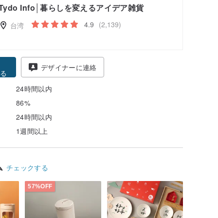
Tydo Info│暮らしを変えるアイデア雑貨
4.9
(2,139)
台湾
得
デザイナーに連絡
る
24時間以内
86%
24時間以内
1週間以上
ム
チェックする
57%OFF