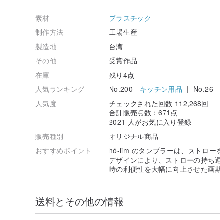
hó-lim のタンブラーは、ストローを模した筒状の構
素材
プラスチック
トローの持ち運びや洗浄・収納の不便さを解消し、使用
制作方法
工場生産
品です。
コーヒーや紅茶に限らず、タピオカミルクティーなど液
製造地
台湾
も手軽に楽しむことができます。
その他
受賞作品
在庫
残り4点
ストロー状の筒型構造がカップと一体化されたことで、
人気ランキング
No.200 -
キッチン用品
| No.26 
になりました。
人気度
チェックされた回数 112,268回
（製品内部を断面から見ると、このような構造になって
合計販売点数：671点
2021 人がお気に入り登録
使い捨てのプラスチックに容器に比べ、飲み物をより一
販売種別
オリジナル商品
おすすめポイント
hó-lim のタンブラーは、スト
一般の使い捨てストローはカップ上面の中央に配置され
デザインにより、ストローの持ち
液体を喉の奥まで勢いよく吸いすぎてしまうことがあり
時の利便性を大幅に向上させた画
hó-lim のタンブラーは、ストロー構造がカップの内
に自然で緩やかな角度がつき、繊細な口当たりを実現し
送料とその他の情報
---