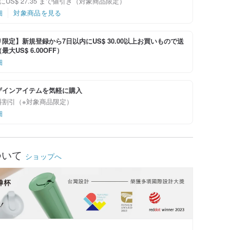
にUS$ 27.35 まで値引き（対象商品限定）
細
対象商品を見る
限定】新規登録から7日以内にUS$ 30.00以上お買いもので送
大US$ 6.00OFF）
細
ザインアイテムを気軽に購入
料割引（※対象商品限定）
細
ついて
ショップへ