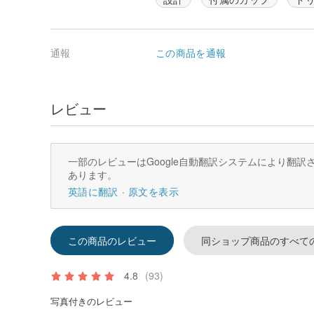
hó-lim のタンブラーには、ストロー状の筒型構造の
先端がカーブしたブラシが1つ付属されています。
この特性ブラシは、本製品だけでなく他の類似する形状
通報
この商品を通報
す。
総重量は 217g と非常に軽く、女性でも持ちやすいサ
レビュー
れても持ち運びがしやすいのが特徴です。
---
一部のレビューはGoogle自動翻訳システムにより翻
スタイルに合わせて選べる豊富なカラーバリエーション
あります。
う人の個性に合わせて自由に選ぶことができます。
英語に翻訳
原文を表示
この商品のレビュー
同ショップ商品のすべて
4.8
(93)
Specs:
写真付きのレビュー
[hó-lim Beverage Tumbler]