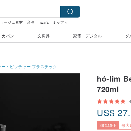
コラージュ素材
台湾
hwara
ミッフィ
・カバン
文房具
家電・デジタル
グ
ラー・ピッチャー
プラスチック
hó-lim B
720ml
US$
27
38%OFF
最大U