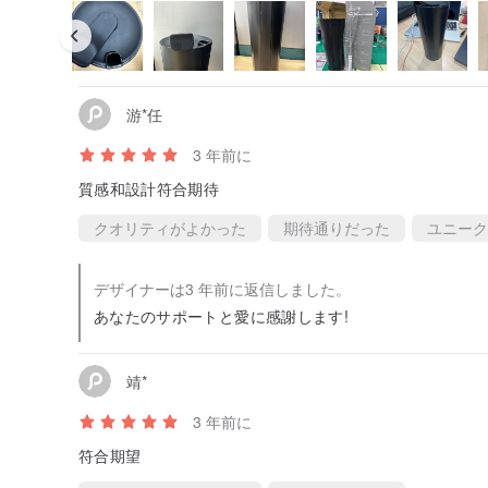
Capacity: 24.3 oz（720 ml）± 5%
Size: Ø 90 x H 200 mm ± 2%
Weight: 217g ± 10%
Material Fact:
游*任
[Tumbler]
Material: Food Grade PP
3 年前に
Heat Resistance: 0℃ - 110℃
質感和設計符合期待
[Lid & Stopper]
Material: Food Grade Silicone
クオリティがよかった
期待通りだった
ユニーク
Heat Resistance: 0℃ - 200℃
-
デザイナーは3 年前に返信しました。
あなたのサポートと愛に感謝します!
[Cleaning Brush]
Size: 223 ± 2 mm in Length
Weight: 5g ± 5%
靖*
Material: Stainless Steel, Nylon
3 年前に
-
符合期望
*hó-lim can NOT be microwaved.