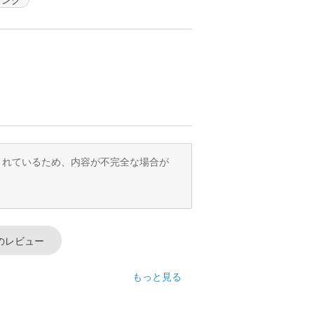
内側をきれいにするために特別設計された、
の製品の洗浄にも使用することができま
イズのマグカップは、手持ちでも鞄の中に入
訳されているため、内容が不完全な場合が
が揃っており、仕事でもレジャーでも、使
のレビュー
もっと見る