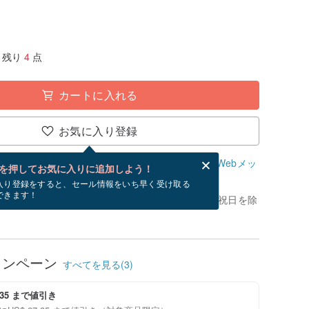
残り
4
点
カートに入れる
お気に入り登録
、無料でWebメッセージカードを作成できます。
Webメッ
を押してお気に入りに追加しよう！
？
入り登録をすると、セール情報をいち早く受け取る
できます！
きてから、24時間以内に発送予定です。（金土日祝日を除
ャンペーン
すべてを見る(3)
7.35 まで値引き