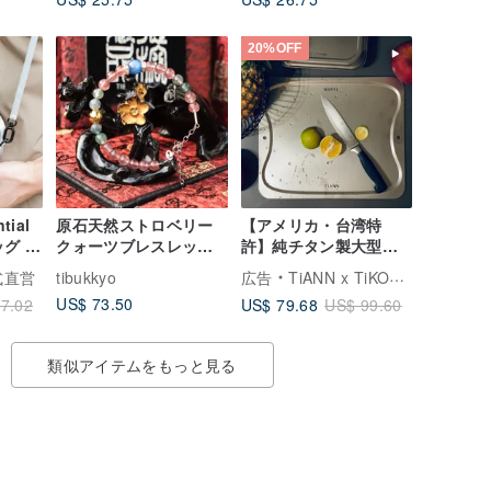
能
生児小道具
20%OFF
tial
原石天然ストロベリー
【アメリカ・台湾特
グ |
クォーツブレスレット
許】純チタン製大型ま
ッグ
S925純銀 モスマルーン
な板 36x30cm 台湾製
公式直営
tibukkyo
広告
TiANN x TiKOBO チタン工房
アゲート カイヤナイト
(安全無毒/カビが生えな
US$ 73.50
US$ 79.68
7.02
US$ 99.60
スペーサー カスタムデ
い)
ザイン
類似アイテムをもっと見る