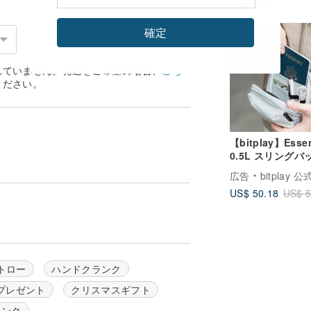
ー
をしているため、持ち運びの際の液体漏れ
確定
口に必要な深さを確保しながら、飲みやすさ
12%OFF
れていません。発送をご希望の場合、
こち
ください。
カップの底に残ってしまうことがありま
割をする筒型構造の両側に特殊な傾斜をつ
傾きを利用して固形物も自動的に穴に吸い
ことなく楽しむことができます。
【bitplay】Essen
0.5L スリングバッ
さな空気孔が開くように設計されていま
ミニショルダーバ
広告
bitplay 
れ、飲み物を吸い込みやすくします。蓋を
も中の飲料がこぼれる心配はありません。
US$ 50.18
US$ 5
適な効能が発揮されます。
トロー
ハンドクランク
を手軽に行うことができます。
す。
プレゼント
クリスマスギフト
リンク