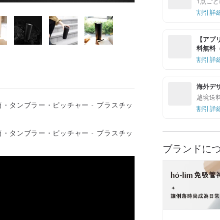
1点ごと
割引詳
【アプリ
料無料（最
割引詳
海外デ
越境送
割引詳
ブランドに