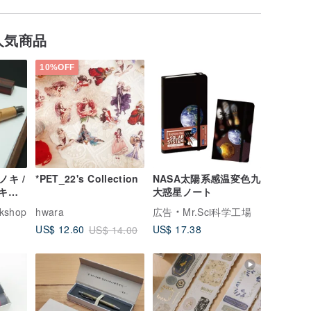
人気商品
10%OFF
ノキ /
*PET_22's Collection
NASA太陽系感温変色九
 キャ
大惑星ノート
ール
rkshop
hwara
広告
Mr.Sci科学工場
US$ 17.38
US$ 12.60
US$ 14.00