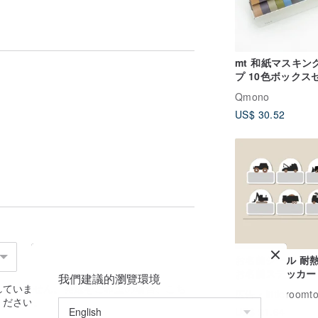
mt 和紙マスキン
プ 10色ボックス
/ 暗色 (MT10P004
Qmono
7m新版
US$ 30.52
お名前シール 耐熱
お名前ステッカー
我們建議的瀏覽環境
車 1
れていません。発送をご希望の場合、
こち
広告
littleroomt
ください。
US$ 21.64