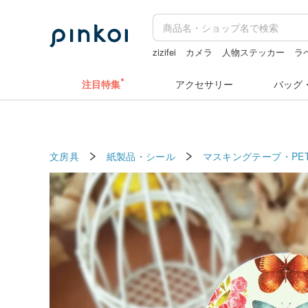
zizifei
カメラ
人物ステッカー
ラ
スタンプ
ドリンクホルダー 台湾
注目特集
アクセサリー
バッグ
文房具
紙製品・シール
マスキングテープ・PE