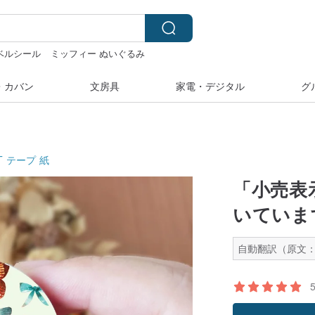
ベルシール
ミッフィー ぬいぐるみ
クリスマス
・カバン
文房具
家電・デジタル
グ
T テープ
紙
「小売表
いていま
自動翻訳（原文：