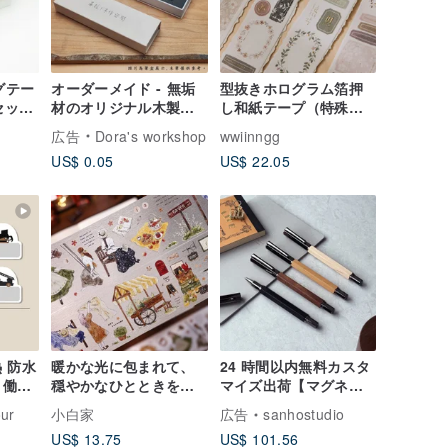
グテー
オーダーメイド - 無垢
型抜きホログラム箔押
セット
材のオリジナル木製ペ
し和紙テープ（特殊イ
R) /
ン、名入れ可能
ンク・剥離紙付き）- 装
広告
Dora's workshop
wwiinngg
飾と随筆
US$ 0.05
US$ 22.05
 防水
暖かな光に包まれて、
24 時間以内無料カスタ
 働く
穏やかなひとときを。
マイズ出荷【マグネッ
人物や風景をモチーフ
トボールペン】クラシ
our
小白家
広告
sanhostudio
にした和紙・PET 素材
ックシリーズ - ブライ
US$ 13.75
US$ 101.56
の型抜き手帳テープ
トシルバーブラック