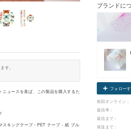
ブランドに
ります。
フォローす
トニュースを喜ば、この製品を購入するた
前回オンライン：
返信率：
プ
返信まで：
発送まで：