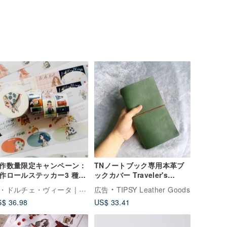
作数量限定キャンペーン：
TNノートブック専用本革ブ
作ロールステッカー3 種と
ックカバー Traveler's
優雅な旅」和紙マスキング
notebook
ラ・ドルチェ・ヴィータ | La Dolce Vita
広告
TIPSY Leather Goods
ープに、メモステッカーセ
$ 36.98
US$ 33.41
トをプレゼント