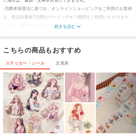
-消費者保護法に基づき、オンラインショッピングをご利用のお客様
は、商品到着後7日間のクーリングオフ期間をご利用いただけます
（お試し期間ではございません）。
続きを読む
-商品は新品の状態（傷や開封・試用がないこと）である必要があ
り、メーカーが添付した全ての書類や資料が完全に揃っている必要
こちらの商品もおすすめ
があります。
二、ウェブページに表示される製品の色と実際の商品には、合理的
ステッカー・シール
文房具
な範囲内で若干の差異が生じる可能性がございます。
三、商品は発送前に厳格な品質管理と丁寧な梱包を行っておりま
す。ご不明な点がございましたら、お気軽にカスタマーサービスま
でお問い合わせください。