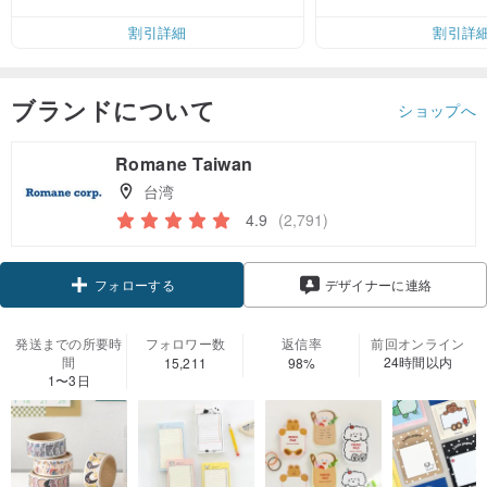
無料（最大500円OFF）
割引詳細
割引詳
ブランドについて
ショップへ
Romane Taiwan
台湾
4.9
(2,791)
フォローする
デザイナーに連絡
発送までの所要時
フォロワー数
返信率
前回オンライン
間
24時間以内
15,211
98%
1〜3日