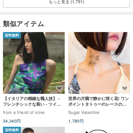
もっと見る (1,791)
類似アイテム
送料無料
【イタリアの精緻な職人技】 -
世界の片隅で静かに咲く花/ ワン
フレンチシックな装い - ツイル
ポイントタトゥーのレースのチ
プリントシルクスカーフトップ
ョーカー SV649
from a friend of mine
Sugar Valentine
ス
34,340円
1,780円
送料無料