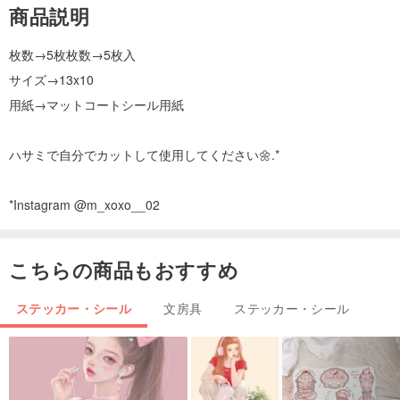
商品説明
枚数→5枚枚数→5枚入
サイズ→13x10
用紙→マットコートシール用紙
ハサミで自分でカットして使用してください🌼.*
*Instagram @m_xoxo__02
こちらの商品もおすすめ
ステッカー・シール
文房具
ステッカー・シール