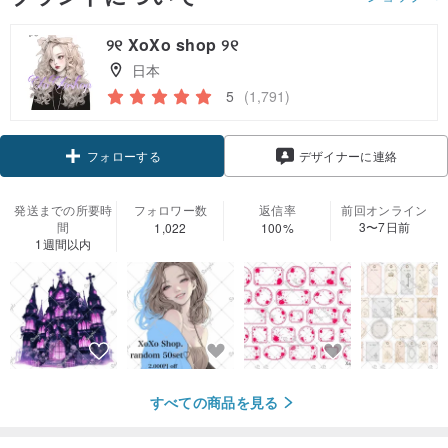
୨୧ XoXo shop ୨୧
日本
5
(1,791)
フォローする
デザイナーに連絡
発送までの所要時
フォロワー数
返信率
前回オンライン
間
3〜7日前
1,022
100%
1週間以内
すべての商品を見る