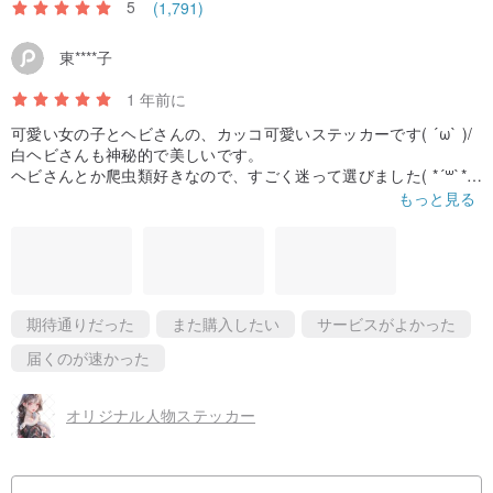
5
(1,791)
東****子
1 年前に
可愛い女の子とヘビさんの、カッコ可愛いステッカーです( ´ω` )/
白ヘビさんも神秘的で美しいです。
ヘビさんとか爬虫類好きなので、すごく迷って選びました( *´꒳`*)
到着も注文から６日くらいで届きました。
もっと見る
おまけも入っていて有難うございます！
期待通りだった
また購入したい
サービスがよかった
届くのが速かった
オリジナル人物ステッカー