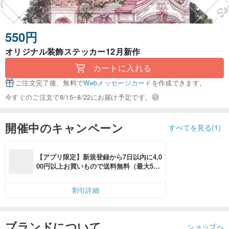
550円
オリジナル装飾ステッカー12月新作
カートに入れる
ご注文完了後、無料で
Webメッセージカード
を作成できます。
今すぐのご注文で8/15~8/22にお届け予定です。
開催中のキャンペーン
すべてを見る(1)
【アプリ限定】新規登録から7日以内に4,0
00円以上お買いもので送料無料（最大500
円OFF）
割引詳細
ブランドについて
ショップへ