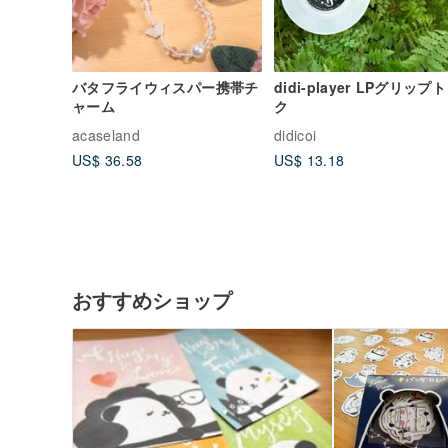
バタフライウィスパー携帯チ
didi-player LPグリップ
ャーム
ク
acaseland
didicoi
US$ 36.58
US$ 13.18
おすすめショップ