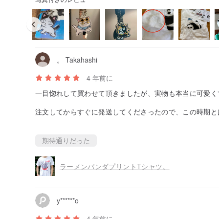
。 Takahashi
4 年前に
一目惚れして買わせて頂きましたが、実物も本当に可愛く
注文してからすぐに発送してくださったので、この時期と
とても助かりました。
素敵な買い物をありがとうございました！
期待通りだった
ラーメンパンダプリントTシャツ。
y******o
4 年前に