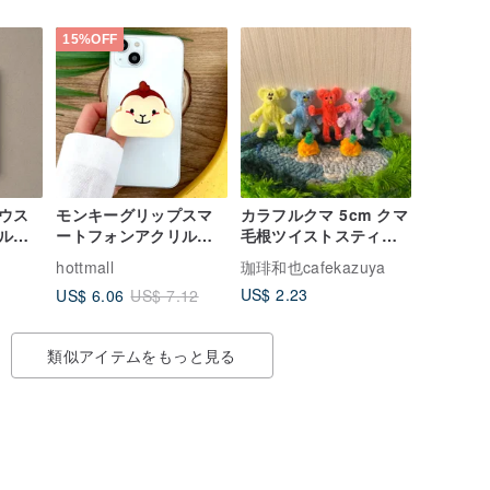
15%OFF
ウス
モンキーグリップスマ
カラフルクマ 5cm クマ
ルピ
ートフォンアクリルス
毛根ツイストスティッ
マートトーク
ク ハンドメイド/モール
hottmall
珈琲和也cafekazuya
アート
US$ 2.23
US$ 6.06
US$ 7.12
類似アイテムをもっと見る