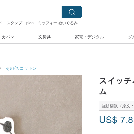
ei
スタンプ
pion
ミッフィー ぬいぐるみ
・カバン
文房具
家電・デジタル
グ
その他
コットン
スイッチ
ム
自動翻訳（原文
US$
7.