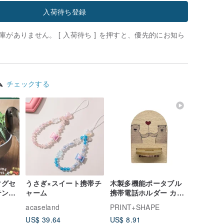
入荷待ち登録
がありません。 [ 入荷待ち ] を押すと、優先的にお知ら
ム
チェックする
マグセ
うさぎ×スイート携帯チ
木製多機能ポータブル
テンプ
ャーム
携帯電話ホルダー カス
タマイズされたギフト
acaseland
PRINT+SHAPE
携帯電話ホルダー モバ
US$ 39.64
US$ 8.91
イルホルダー