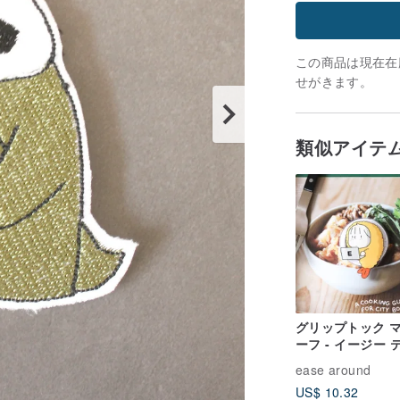
この商品は現在在庫
せがきます。
類似アイテ
グリップトック 
ーフ - イージー 
ラ
ease around
US$ 10.32