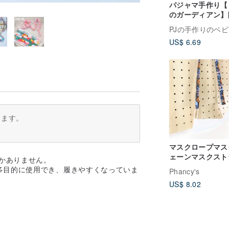
パジャマ手作り【
のガーディアン】
子供用マスクスト
プ
US$ 6.69
ります。
マスクロープマス
ェーンマスクスト
しかありません。
プ防疫小物-ブラ
多目的に使用でき、履きやすくなっていま
Phancy's
ーニバル-手作り
US$ 8.02