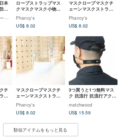
日本
ロープストラップマス
マスクロープマスクチ
防疫
クマスクマスク小物の
ェーンマスクストラッ
ラッ
連鎖流行-レトロレッド
プ抗エピデミック小物-
PJの手作りのベビー用品
Phancy's
Phancy's
チャイナ-手作り
楽しいパーティー-手作
US$ 8.02
US$ 8.02
り
クチ
マスクロープマスクチ
3つ買うと1つ無料マス
ラッ
ェーンマスクストラッ
ク 抗流行 抗流行アクセ
ックカ
プ抗エピデミック小物-
サリー マスクチェーン
Phancy's
matchwood
クラシックローズ-手作
マスク減圧 弾性ベルト
US$ 8.02
US$ 15.59
り
快適な調整バックル
類似アイテムをもっと見る