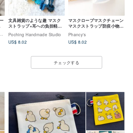
ー
文具雑貨のような趣 マスク
マスクロープマスクチェーン
ス
ストラップ×耳への負担軽減
マスクストラップ防疫小物-
バンド 2WAY 自由調整可能
バイオレットガーデン-手作
ct Handmade Accessory
Poching Handmade Studio
Phancy's
2本セット
り
US$ 8.02
US$ 8.02
チェックする