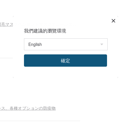
ラインストーン付きマスク減圧ベルト手織り日本混毛マスクペンダントマスクチェーンエピデミック防止
我們建議的瀏覽環境
確定
レス、各種オプションの防疫物