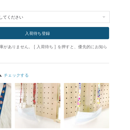
入荷待ち登録
がありません。 [ 入荷待ち ] を押すと、優先的にお知ら
ム
チェックする