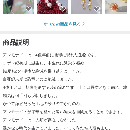
すべての商品を見る
商品説明
アンモナイトは、4億年前に地球に現れた生物です。
デボン紀初期に誕生し、中生代に繁栄を極め、
幾度もの小規模な絶滅を乗り越えましたが、
白亜紀末期に恐竜と共に絶滅しました。
4億年とは、想像を絶する時の流れです。山々は幾度となく崩れ、地
磁気は何千回も反転しました。
かつて海底だった土地の砂利の中からのみ、
アンモナイトが栄華を極めた遠い過去を垣間見ることができます。
アンモナイトは、人類が存在しなかった、
遥かなる時代を生きていました。そして私たち人類もまた、