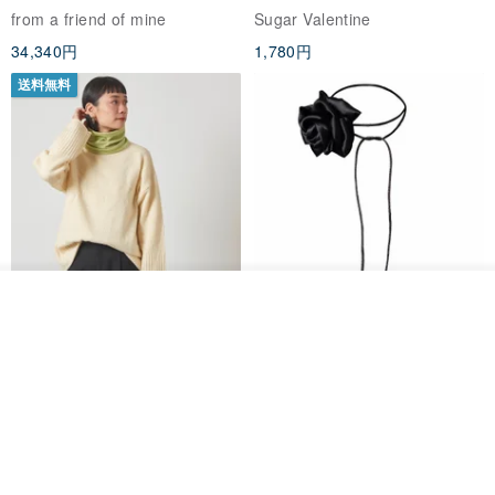
プリントシルクスカーフトップ
ョーカー SV649
from a friend of mine
Sugar Valentine
ス
34,340円
1,780円
送料無料
カートに入れる
CHARM 日本製 ショート ミック
天然シルクフラワーネックレス -
お気に入り
ショップを見る
ス オーガニックコットン ネック
ローズチョーカー - リストレッ
ウォーマー
グブレスレット シルクアクセサ
カジュアルボックス casual box
Marina V Lingerie
リー
2,500円
9,769円