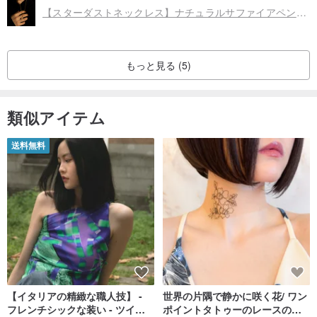
とわからないため、購入者負担になるそうです。pinkoiでは、他の
【スターダストネックレス】ナチュラルサファイアペンダント925シルバーメッキK18ゴールド
いくつかのサイト同様、海外との取引になる場合はかかる可能性
があるらしいです。私自身がこのようなサイトを利用する機会が
少なく、知らずに購入してしまったため、追加料金に驚き、少し
ガッカリしてしまいました。しかし、関税がかかる可能性につい
もっと見る (5)
てはこのサイトのヘルプページにも明記されていることでした
し、お店の方も、サイトの方も丁寧に対応・説明くださいまし
た。
類似アイテム
送料無料
【イタリアの精緻な職人技】 -
世界の片隅で静かに咲く花/ ワン
フレンチシックな装い - ツイル
ポイントタトゥーのレースのチ