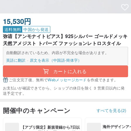
15,530円
送料無料
中国から発送
弥谙【アンモナイトピアス】925シルバー ゴールドメッキ
天然アメジスト トパーズ ファッションレトロスタイル
自動翻訳されているため、内容が不完全な場合があります。
英語に翻訳
原文を表示（中国語-簡体字）
カートに入れる
ご注文完了後、無料で
Webメッセージカード
を作成できます。
お支払いが確認できてから、ショップの休日を除く 3 営業日以内に発
送予定です。
開催中のキャンペーン
すべてを見る(2)
海外デザインア
【アプリ限定】新規登録から7日以