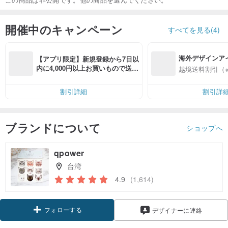
開催中のキャンペーン
すべてを見る(4)
海外デザインア
【アプリ限定】新規登録から7日以
入
内に4,000円以上お買いもので送料
越境送料割引（
無料（最大500円OFF）
割引詳細
割引詳
ブランドについて
ショップへ
qpower
台湾
4.9
(1,614)
フォローする
デザイナーに連絡