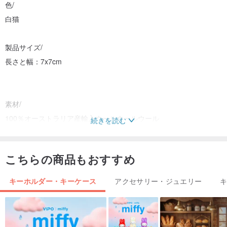
色/
白猫
製品サイズ/
長さと幅：7x7cm
素材/
100％オーストラリア産輸入ウールウールウール
続きを読む
こちらの商品もおすすめ
[ウールを選ぶ理由]
ウールは自然に100％リサイクルされる環境に優しい素材であり、
キーホルダー・キーケース
アクセサリー・ジュエリー
自然への負担を軽減できます。
優れた外観保持特性と自然な防汚能力を備えており、ほこりや汚れ
は付着しにくく、耐久性があり、通常の素材よりも環境に優しい。