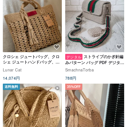
クロシェ ジュートバッグ、クロ
ストライプのかぎ針編
デジタル
シェ ジュートハンドバッグ、リ
みパターン バッグ PDF デジタル
ユーザブルバッグ
インスタント ダウンロード、レ
Lunar Cat
SmachnaTorba
ディース クロスボディ
14,074円
788円
送料無料
35%OFF