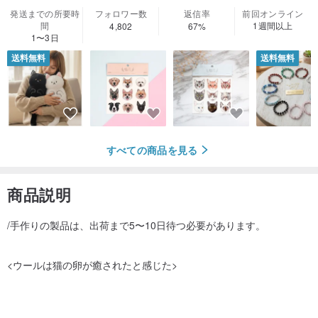
発送までの所要時
フォロワー数
返信率
前回オンライン
間
1週間以上
4,802
67%
1〜3日
送料無料
送料無料
すべての商品を見る
商品説明
/手作りの製品は、出荷まで5〜10日待つ必要があります。
<ウールは猫の卵が癒されたと感じた>