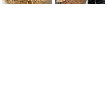
その他の商品を見る
ショップを見る
クロシェ編み丸型ジュートバッ
オーガニックコットン糸の編み
グ、クロシェ編みトートバッ
バッグ、クラッチバッグとして
グ、クロシェ編みショルダーバ
も。
Lunar Cat
Knits And Woven By Oom
ッグ
11,425円
5,405円
8,314円
送料無料
グラニースクエアの手編みジュ
コードかぎ針編みパタ
デジタル
ートトートバッグ
ーンのバッグポーチPDF
Lunar Cat
SmachnaTorba