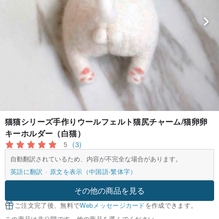
猫猫シリーズ手作りウールフェルト猫尻チャーム/猫卵卵
キーホルダー（白猫）
5
(3)
自動翻訳されているため、内容が不完全な場合があります。
英語に翻訳
原文を表示（中国語-繁体字）
その他の商品を見る
ご注文完了後、無料で
Webメッセージカード
を作成できます。
この商品は非公開です。他の商品を選んでください。