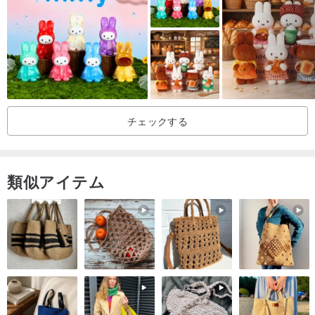
産地/製造方法
起源台湾手作り
産地/製造方法
起源台湾手作り
チェックする
類似アイテム