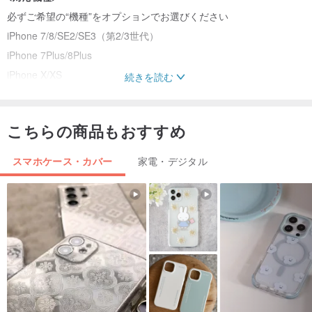
必ずご希望の“機種”をオプションでお選びください
iPhone 7/8/SE2/SE3（第2/3世代）
iPhone 7Plus/8Plus
iPhone X/XS
続きを読む
iPhone XS Max
iPhone XR
こちらの商品もおすすめ
iPhone11
iPhone11 Pro
スマホケース・カバー
家電・デジタル
iPhone11 Pro Max
iPhone12
iPhone12 Pro
iPhone12 Pro Max
iPhone12 mini
iPhone13
iPhone13 Pro
iPhone13 Pro Max