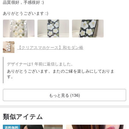
品質很好，手感很好 :)
配送は各々の国で郵便局が行います。
ありがとうございます :)
<日本国内配送について>
当商品は受注製作ですので発送までにもお時間かかります。
クリックポスト or ゆうパケットで発送、お届けまで1〜3日前後か
かります。
【クリアスマホケース】和モダン椿
産地/制作方法
デザイナーは1 年前に返信しました。
ありがとうございます。またのご縁を楽しみにしておりま
産地：日本 委託生産
す。
もっと見る (136)
類似アイテム
送料無料