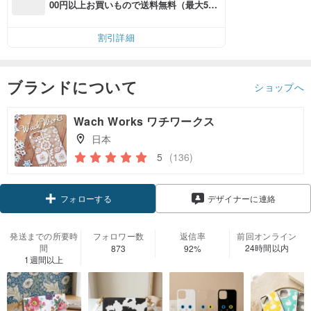
00円以上お買いもので送料無料（最大500
円OFF）
割引詳細
ブランドについて
ショップへ
Wach Works ワチワークス
日本
5
(136)
クーポン取得
デザイナーに連絡
フォローする
発送までの所要時
フォロワー数
返信率
前回オンライン
間
24時間以内
873
92%
1週間以上