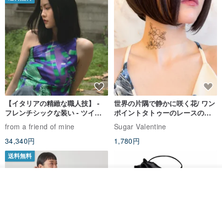
【イタリアの精緻な職人技】 -
世界の片隅で静かに咲く花/ ワン
フレンチシックな装い - ツイル
ポイントタトゥーのレースのチ
プリントシルクスカーフトップ
ョーカー SV649
from a friend of mine
Sugar Valentine
ス
34,340円
1,780円
送料無料
オーダーする
お気に入り
ショップを見る