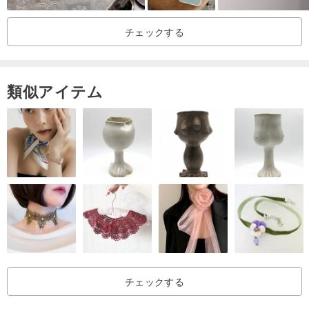
iPhone13 mini
チェックする
iPhone14
iPhone14 Pro
iPhone14 Plus
類似アイテム
iPhone14 Pro Max
iPhone15
iPhone15 Pro
iPhone15 Plus
iPhone15 Pro Max
iPhone16
iPhone16 Pro
iPhone16 Plus
iPhone16 Pro Max
iPhone 16e / 17e
チェックする
iPhone17
iPhone17 Pro