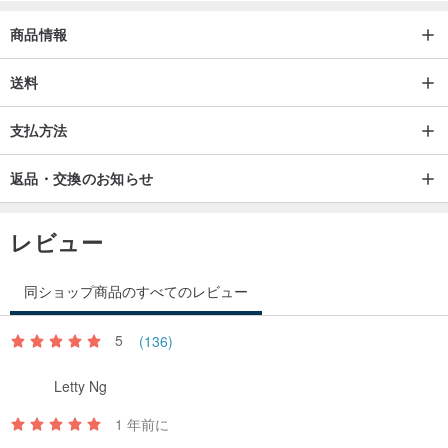
iPhone17 Pro Max
商品情報
iPhone17 Air
送料
<素材>
支払方法
ケースカバー：PU樹脂
背 面 ：強化ガラス
返品・交換のお知らせ
<商品について>
レビュー
なるべく実物の色味に近くなるように撮影しておりますが、
ご覧いただく環境によって多少の違いがでる可能性があります。
同ショップ商品のすべてのレビュー
<国際配送について>
5
(136)
当商品は受注製作ですので発送までにもお時間かかります。
Letty Ng
国際小形包装物(書留)で発送、お届けまで4〜8日前後かかります。
（お急ぎ便はEMSで1〜2日でお届け。）
1 年前に
配送状況により変わりますので、ご理解ください。