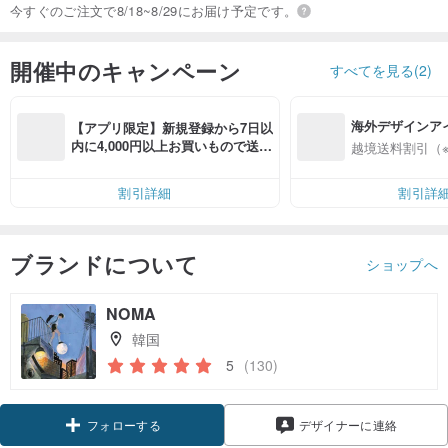
今すぐのご注文で8/18~8/29にお届け予定です。
開催中のキャンペーン
すべてを見る(2)
海外デザインア
【アプリ限定】新規登録から7日以
入
内に4,000円以上お買いもので送料
越境送料割引（
無料（最大500円OFF）
割引詳細
割引詳
ブランドについて
ショップへ
NOMA
韓国
5
(130)
フォローする
デザイナーに連絡