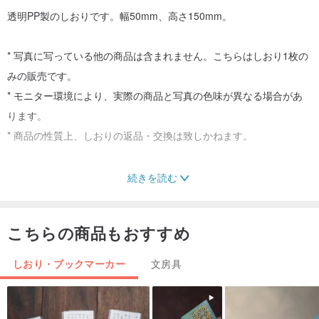
透明PP製のしおりです。幅50mm、高さ150mm。
* 写真に写っている他の商品は含まれません。こちらはしおり1枚の
みの販売です。
* モニター環境により、実際の商品と写真の色味が異なる場合があ
ります。
* 商品の性質上、しおりの返品・交換は致しかねます。
______________________________
続きを読む
韓国のイラストレーター NOMA
- Instagram : @noma.dic
こちらの商品もおすすめ
- Youtube : NOMA
しおり・ブックマーカー
文房具