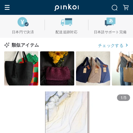
日本円で決済
配送追跡対応
日本語サポート完備
類似アイテム
チェックする
1/5