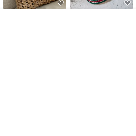
クロシェ ジュートバッグ、クロ
ストライプのかぎ針編
デジタル
カートに入れる
シェ ジュートハンドバッグ、リ
みパターン バッグ PDF デジタル
お気に入り
ショップを見る
ユーザブルバッグ
インスタント ダウンロード、レ
Lunar Cat
SmachnaTorba
ディース クロスボディ
14,074円
788円
送料無料
35%OFF
クロシェ編み丸型ジュートバッ
オーガニックコットン糸の編み
グ、クロシェ編みトートバッ
バッグ、クラッチバッグとして
グ、クロシェ編みショルダーバ
も。
Lunar Cat
Knits And Woven By Oom
ッグ
11,425円
5,405円
8,314円