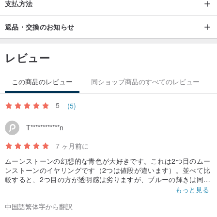
支払方法
現象です。
これらの模様を理解し、愛していただける方のみ、ご注文くださ
返品・交換のお知らせ
い。
レビュー
✦ 日常の浄化について
すべてのお品は、発送前に消磁浄化を施しております。
この商品のレビュー
同ショップ商品のすべてのレビュー
その後のケアには、自然のエネルギーに最も近い方法をおすすめし
ます。
5
(5)
┈┈┈
T************n
⟡ 日光による浄化
クリスタルを朝日の当たる場所で 10〜15 分間光に当てます。ジュ
7 ヶ月前に
エリーに明るく前向きなポジティブなエネルギーを与えます。
ムーンストーンの幻想的な青色が大好きです。これは2つ目のムー
ンストーンのイヤリングです（2つは値段が違います）。並べて比
較すると、2つ目の方が透明感は劣りますが、ブルーの輝きは同じ
⟡ 月光による浄化
ように強く、幻想的な雰囲気は少し減りましたが、温かみが増し
もっと見る
クリスタルを月夜の窓辺に一晩静かに置きます。穏やかな月光の気
ました。それぞれに魅力があります。
中国語繁体字から翻訳
を注ぎ込み、心が優しく癒され浄化されるのを感じてください。