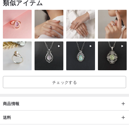
類似アイテム
⟡ シラー効果（アデュラレッセンス）
表面を丁寧に丸く研磨すると、角度を変えるたびに流れるような青
い輝きが現れます。
これは高品質なムーンストーンの重要な特徴です。
┈┈┈
⟡ 主な産地
スリランカ、インド
✦ ご購入にあたって
作品の細部をお見せするため、マクロ撮影を採用しています。
チェックする
サイズ表示を基準とし、想像でのご購入はお控えください。
写真はすべて「室内光」と「屋外自然光」の十分な光源で実物撮影
されています。
商品情報
天然石には、氷のようなクラック、黒点、綿状のインクルージョン
や微小な鉱物欠けなど、ユニークな模様や特徴があります。
送料
一つとして同じ形のない、それぞれの表情は、地球が与えた自然な