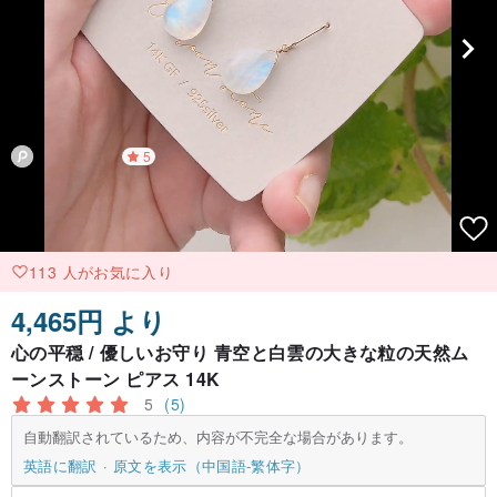
5
113 人がお気に入り
4,465円 より
心の平穏 / 優しいお守り 青空と白雲の大きな粒の天然ム
ーンストーン ピアス 14K
5
(5)
自動翻訳されているため、内容が不完全な場合があります。
英語に翻訳
原文を表示（中国語-繁体字）