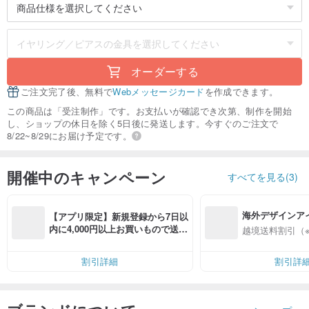
オーダーする
ご注文完了後、無料で
Webメッセージカード
を作成できます。
この商品は「受注制作」です。お支払いが確認でき次第、制作を開始
し、ショップの休日を除く5日後に発送します。今すぐのご注文で
8/22~8/29にお届け予定です。
開催中のキャンペーン
すべてを見る(3)
海外デザインア
【アプリ限定】新規登録から7日以
入
内に4,000円以上お買いもので送料
越境送料割引（
無料（最大500円OFF）
割引詳細
割引詳