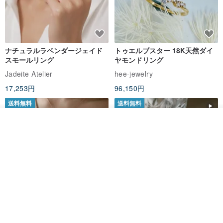
となりますように。
┄┈┄┈┄Taiwan Handmade┃台湾産・手作り┃
ナチュラルラベンダージェイド
トゥエルブスター 18K天然ダイ
スモールリング
ヤモンドリング
Jadeite Atelier
hee-jewelry
17,253円
96,150円
送料無料
送料無料
オーダーする
お気に入り
ショップを見る
ナチュラルラベンダージェイド
カスタムメイド 天然淡水パール
リング
調節可能 編み込みチェーンリン