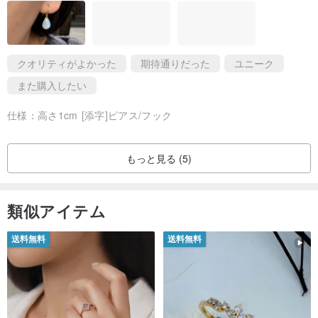
✦ 自然でシンプルなパッケージ
持続可能性とプラスチック削減のため、当店では「引き算のパッケ
クオリティがよかった
期待通りだった
ユニーク
ージ」デザインを採用しています。
また購入したい
すべてのお品がお客様の元へ安全に届くよう努めています。
┈┈┈
仕様：
高さ1cm [添字]ピアス/フック
⟡ 決済金額が 980 ドル以上の場合：
ブランドロゴ入りカード + 素朴なクラフト紙ボックス + 衝撃吸収
もっと見る (5)
材。
⟡ 決済金額が 980 ドル未満の場合：
類似アイテム
ブランドロゴ入りカード + 衝撃吸収材（紙ボックスは含まれませ
ん）。
送料無料
送料無料
一筋の月光が、あなたの日常に、毎日身につけたくなる優しいお供