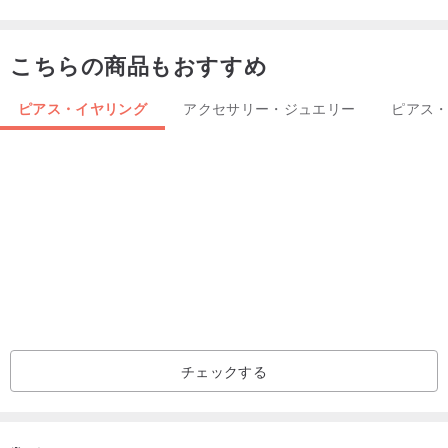
優しく穏やかな守護の気を放ちます。
こちらの商品もおすすめ
⟡ スピリチュアルな繋がり
満月の時に身につけると、そのエネルギーを最も強く感じられ、直
ピアス・イヤリング
アクセサリー・ジュエリー
ピアス
感力と内なる気づきを高める助けとなります。
┈┈┈
⟡ 女性を労わる
特に女性に身につけるのが適しており、内なるリズムを整え、感情
の起伏を穏やかにします。
心を月光のような柔らかさと安定へと導きます。
┈┈┈
⟡ 感情の調和
感情的な緊張を和らげ、人間関係における理解と親密さを促進する
チェックする
と言われています。
温かく誠実な感情のつながりを引き寄せます。
┈┈┈