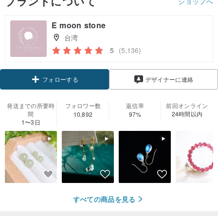
ブランドについて
ショップへ
E moon stone
台湾
5
(5,136)
クーポン取得
デザイナーに連絡
フォローする
発送までの所要時
フォロワー数
返信率
前回オンライン
間
24時間以内
10,892
97%
1〜3日
すべての商品を見る