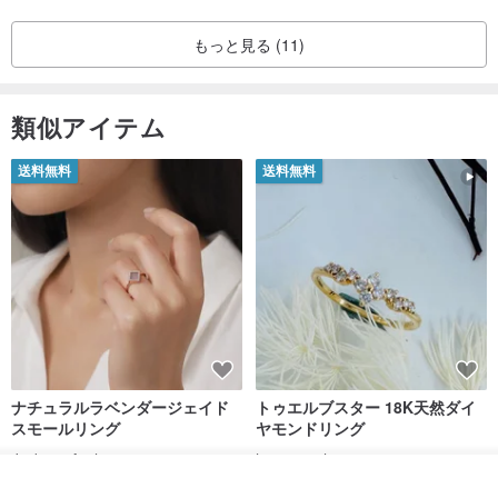
もっと見る (11)
類似アイテム
送料無料
送料無料
ナチュラルラベンダージェイド
トゥエルブスター 18K天然ダイ
スモールリング
ヤモンドリング
Jadeite Atelier
hee-jewelry
カートに入れる
17,253円
96,150円