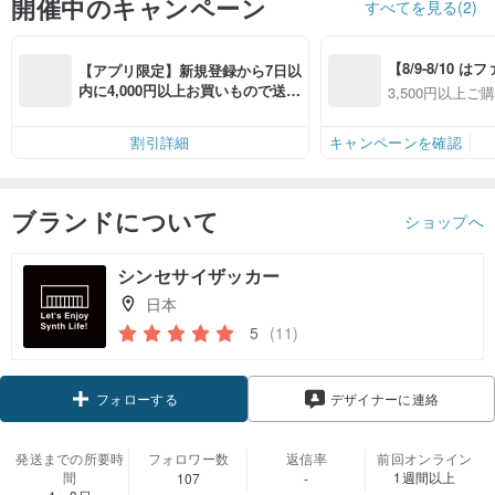
開催中のキャンペーン
すべてを見る(2)
【8/9-8/10 
【アプリ限定】新規登録から7日以
員感謝デー】ア
内に4,000円以上お買いもので送料
3,500円以上ご
全品対象7％OFF
無料（最大500円OFF）
OFF
件あり、最大50
割引詳細
キャンペーンを確認
ブランドについて
ショップへ
シンセサイザッカー
日本
5
(11)
フォローする
デザイナーに連絡
発送までの所要時
フォロワー数
返信率
前回オンライン
間
1週間以上
107
-