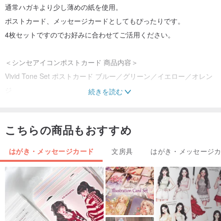
通常ハガキより少し薄めの紙を使用。
ポストカード、メッセージカードとしてもぴったりです。
4枚セットですのでお好みに合わせてご活用ください。
＜シンセアイコンポストカード 商品内容＞
Vivid Tone Set ポストカード ブルー／グリーン／イエロー／オレン
ジ
続きを読む
4種類 各1枚 4枚セット
※全カラーデザインは同じです。
こちらの商品もおすすめ
＜シンセアイコンポストカード 仕様＞
はがき・メッセージカード
文房具
はがき・メッセージ
シンセエレメントアイコン38種
発送方式：定型郵便／ポストカード／ギフト同封 他
サイズ：148×100mm(はがきサイズ）
※官製ハガキより少し薄め
※ポストカードの色合いは画面上と多少の違いがあります。ご了承く