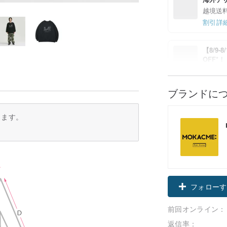
越境送
割引詳
【8/9
OFF*
7%OFF
割引詳
ブランドに
ります。
フォローす
前回オンライン：
返信率：