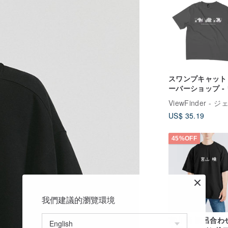
スワンプキャット
ーバーショップ -
ドなドロップショ
ーT シャツ - 3 色
US$ 35.19
45%OFF
我們建議的瀏覽環境
宮山 暁 語呂合わ