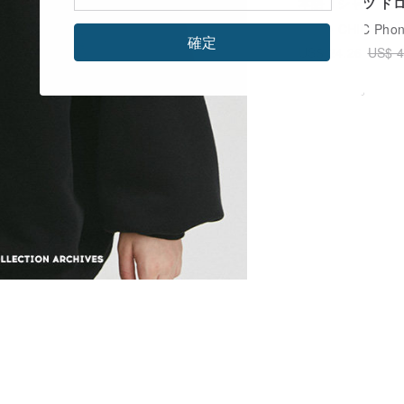
本語 Tシャツ ド
ショルダー ヘビ
広告
CHIC Phone 
イト ワイドシル
確定
US$ 24.26
US$ 4
黒T 子供服 純綿
ドTシャツ