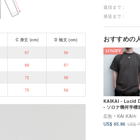
返信まで：
発送まで：
おすすめの
C
身丈
(cm)
D
袖丈
(cm)
12%OFF
67
56
69
57
72
58
75
59
KAIKAI - Lucid 
- ソロナ幾何学構
ースコットン T 
広告
KAI KAI®
US$ 65.86
US$ 7