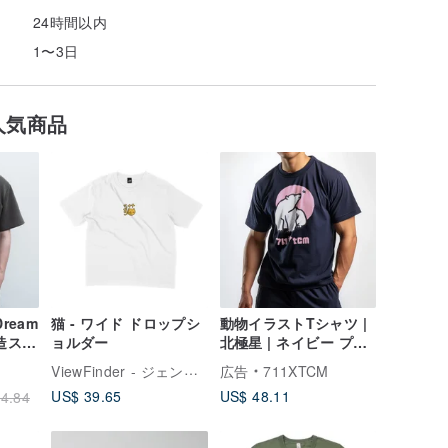
24時間以内
1〜3日
人気商品
Dream
猫 - ワイド ドロップシ
動物イラストTシャツ |
造スペ
ョルダー
北極星 | ネイビー プリ
シャツ
ントTシャツ
ViewFinder - ジェンダーレスコラボ服 & ライセンスグッズ
広告
711XTCM
US$ 39.65
US$ 48.11
4.84