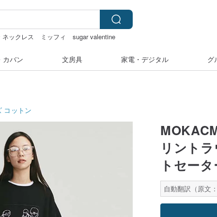
金 ネックレス
ミッフィ
sugar valentine
・カバン
文房具
家電・デジタル
グ
ズ
コットン
MOKAC
リントラ
トセータ
自動翻訳（原文：