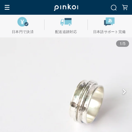
日本円で決済
配送追跡対応
日本語サポート完備
1/5