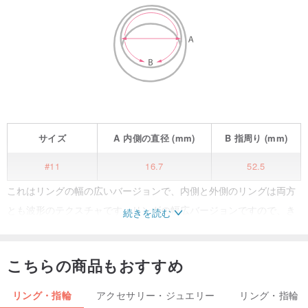
サイズ
A
内側の直径
(mm)
B
指周り
(mm)
#11
16.7
52.5
これはリングの幅の広いバージョンで、内側と外側のリングは両方
とも波形のテクスチャです。リングの幅広バージョンですので、き
続きを読む
つすぎたり外れたりすることがなく、より快適に過ごせるように、
実際の指のサイズよりも1サイズ大きいサイズで着用してください。
こちらの商品もおすすめ
***作品の素材は999スターリングシルバー、オールグロス仕上げ、
リング・指輪
アクセサリー・ジュエリー
リング・指輪
インターナショナルワイ＃11です。