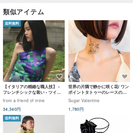
類似アイテム
送料無料
【イタリアの精緻な職人技】 -
世界の片隅で静かに咲く花/ ワン
フレンチシックな装い - ツイル
ポイントタトゥーのレースのチ
プリントシルクスカーフトップ
ョーカー SV649
from a friend of mine
Sugar Valentine
ス
34,340円
1,780円
送料無料