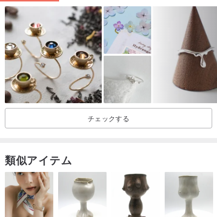
***幅9〜9.5mm。
***インターナショナルサイズ＃7〜＃11の個別注文を受け付けま
す。
リング測定法
糸を見つけて、着用する指の底に巻き付けます。この糸をきつく締
めすぎないでください。この線の重なりをマークします。ルーラー
で長さを測定します。得られた円周を下の表と比較して、指のサイ
チェックする
ズを見つけます。
指の関節は指がリングをつけているところより少し大きいので、糸
類似アイテム
をきつく巻かないでください。デパートまたはジュエリーカウンタ
ーに直接行き、銀色の建物の指の周囲を測定して、最適なサイズを
取得することをお勧めします。 （国際サークルであることを確認し
てください）