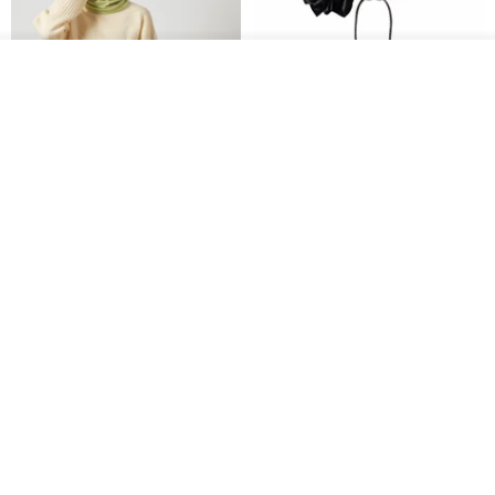
入荷待ち登録
ショップを見る
CHARM 日本製 ショート ミック
天然シルクフラワーネックレス -
ス オーガニックコットン ネック
ローズチョーカー - リストレッ
ウォーマー
グブレスレット シルクアクセサ
カジュアルボックス casual box
Marina V Lingerie
リー
2,500円
9,769円