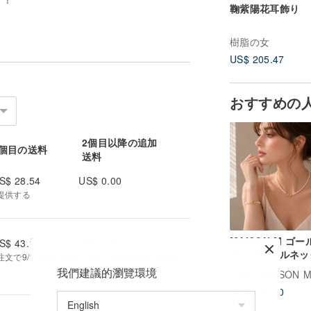
鞠紫陽花耳飾り
樹脂の女
US$ 205.47
おすすめの
2個目以降の追加
1個目の送料
送料
S$ 28.54
US$ 0.00
提供する
MAISON M ゴ
S$ 43.13
US$ 0.00
ラスプパールネッ
文で9/1~9/5にお届け予定 | 追跡番号を提供す
ス
我們建議的瀏覽環境
広告
MAISON 
US$ 146.10