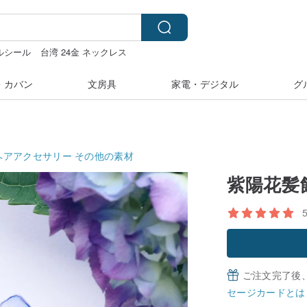
ルシール
台湾 24金 ネックレス
シール
・カバン
文房具
家電・デジタル
グ
ヘアアクセサリー
その他の素材
紫陽花髪
ご注文完了後
セージカードとは