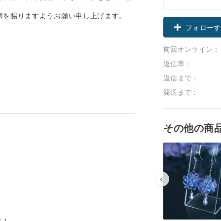
解を賜りますようお願い申し上げます。
フォローす
前回オンライン：
返信率：
返信まで：
発送まで：
その他の商
す！