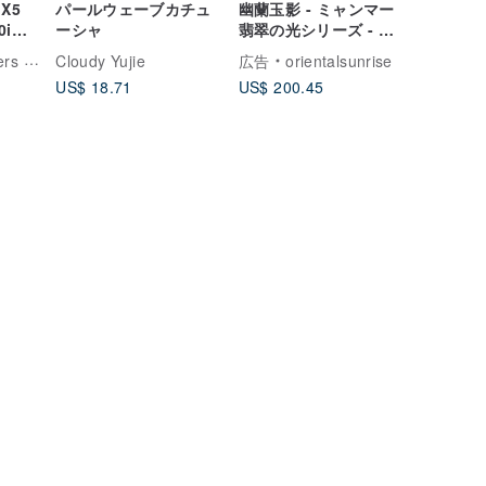
 X5
パールウェーブカチュ
幽蘭玉影 - ミャンマー
0i
ーシャ
翡翠の光シリーズ - 台
 キーカ
湾デザイン彫刻翡翠ペ
ザーアトリエ
Cloudy Yujie
広告
orientalsunrise
ンダント
US$ 18.71
US$ 200.45