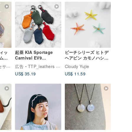
ィッ
起亜 KIA Sportage
ビーチシリーズ ヒトデ
ムバ
Carnival EV9
ヘアピン カモノハシク
-2）
Sportswagon キーケ
リップ
Hanabi ヘアアクセサリー
広告
TTP_leathers ポセイトン・レザーアトリエ
Cloudy Yujie
 ポニ
ース キーカバー
US$ 35.19
US$ 11.59
 ヘア
 ヘア