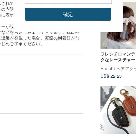
示されている送料と実際の送料が異なる場
の内訳に従います。 ※なお、送料着払い
確定
面に表示されません。おおよその送料は事
。
ナーが設定した発送までの日数、配送先地
数などを考慮し算出しております。祝日や
に遅延が発生した場合、実際の到着日が前
かじめご了承ください。
フレンチロマンテ
クなレースチャー
ナナクリップ（Z6
シュシュ ヘアゴム
US$ 22.23
ーテールクリップ
ピン 挟むクリップ
バンド