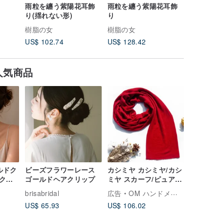
雨粒を纏う紫陽花耳飾
雨粒を纏う紫陽花耳飾
雨粒紫陽
り(揺れない形)
り
ト
樹脂の女
樹脂の女
樹脂の女
US$ 102.74
US$ 128.42
US$ 160
人気商品
ールドク
ビーズフラワーレース
カシミヤ カシミヤ/カシ
クレ
ゴールドヘアクリップ
ミヤ スカーフ/ピュア
ウール スカーフ ショー
M
brisabridal
広告
OM ハンドメイド
ル/リング ベルベット
US$ 65.93
US$ 106.02
ショール - チリ レッド