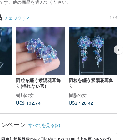
です。他の商品を選んでください。
品
1 / 4
チェックする
雨粒を纏う紫陽花耳飾
雨粒を纏う紫陽花耳飾
雨粒紫陽
り(揺れない形)
り
ト
樹脂の女
樹脂の女
樹脂の女
US$ 102.74
US$ 128.42
US$ 160
ャンペーン
すべてを見る(2)
限定】新規登録から7日以内にUS$ 30.00以上お買いもので送