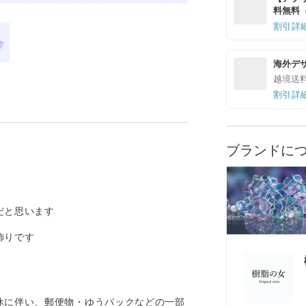
料無料（最
割引詳
海外デ
越境送
割引詳
ブランドに
だと思います
飾りです
。
休に伴い、郵便物・ゆうパックなどの一部