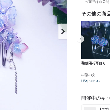
この商品は非公開
その他の商
鞠紫陽花耳飾り
樹脂の女
US$ 205.47
開催中のキ
【アプリ