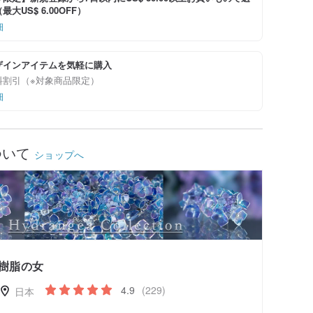
大US$ 6.00OFF）
細
ザインアイテムを気軽に購入
料割引（※対象商品限定）
細
ついて
ショップへ
樹脂の女
4.9
(229)
日本