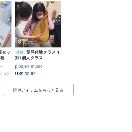
台北市
帳セッ
琵琶体験クラス 1
体験
種 ウ
対1個人クラス
龍腳趾
pipajen-music
US$ 32.99
9.42
類似アイテムをもっと見る