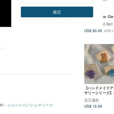
確定
Wood Belt
Yellowstone Cle
317 - クルミ材 
広告
Wood Belt
ト編み込みコット
US$ 80.45
US$ 1
ルト
ーツ
ートベスト
マジックアームリング
スタッズチョーカー
ットパンツ
コルセット
【ハンドメイドア
サリーシリーズ】
針編み 紫陽花 あ
宝玉滿堂
イヤーカフ イヤ
51 -
ショートパンツ レディース
US$ 15.59