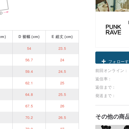
cm)
D
裾幅
(cm)
E
総丈
(cm)
54
23.5
クーポン取
56.7
24
前回オンライン：
フォローす
59.4
24.5
返信率：
62.1
25
返信まで：
64.8
25.5
発送まで：
67.5
26
その他の商
70.2
26.5
72.9
27