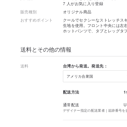
ヒップ:90cm
7 人がお気に入り登録
身長:178cm
販売種別
オリジナル商品
▸▸▸モデル着用サイズ:XS
おすすめポイント
クールでセクシーなストレッチス
生地を使用。フロント中央には左
<商品特徴>
ホットパンツで、タブとレッグタ
クールでセクシーなストレッチスキニーショートパンツ
Stretch tight shorts
送料とその他の情報
ストレッチデニム生地を使用
Stretch denim fabric
送料
台湾から発送。発送先：
フロント中央には左右対称のタブデザイン
アメリカ合衆国
Symmetrical tab design
スリムフィットのホットパンツで、タブとレッグタブは
配送方法
Slim fit hot girl's shorts and movable tabs which are
通常配送
U
.......................................
デザイナー指定の配送業者 | 追跡番号を
↟ 異教徒ファッション
No DEPRESSED Never SLAVISH