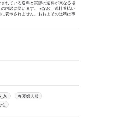
示されている送料と実際の送料が異なる場
発見する。
の内訳に従います。 ※なお、送料着払い
面に表示されません。おおよその送料は事
反抗的なパンクの不屈の精神を織り交ぜ、現
。
教徒ファッションをデザインしています。
を持つ異教徒を見つけ出すことを願ってい
ます。服装のスタイルはその一つの方法で
RAVEの態度です！」—— デザインディレ
ためだけに。テーマの発想から、生地の選
論を重ねて作り上げています。各作品は時
す。私たちはあらゆる可能性を試すことを
S_灰
春夏婦人服
ださい。
女性
を完了し、順次発送いたします。デザイン
が発生した場合は、速やかにご連絡いたし