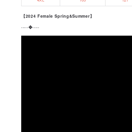
【2024 Female Spring&Summer】
·····❖·····