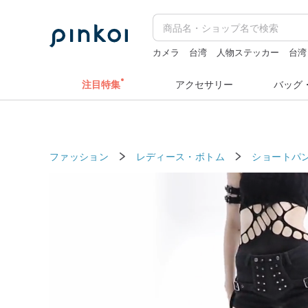
カメラ
台湾
人物ステッカー
台湾
キーホルダー
水着
注目特集
アクセサリー
バッグ
ファッション
レディース・ボトム
ショートパ