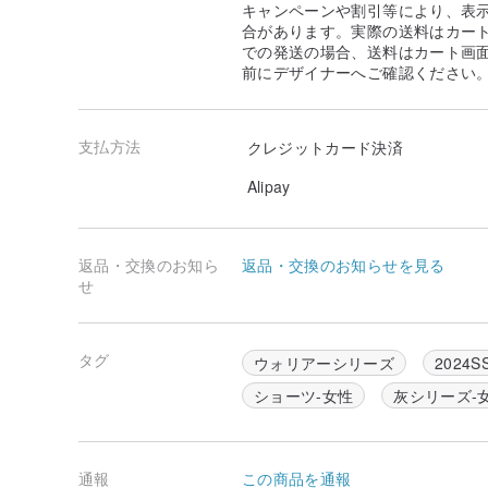
キャンペーンや割引等により、表
衣服の儀式を通じて、都市の暗流に潜む魔女を啓蒙し、
合があります。実際の送料はカート
での発送の場合、送料はカート画
PUNK RAVEは、クラシックなゴシックロマン主義と
前にデザイナーへご確認ください
代的な象徴的背景と組み合わせることで、個性豊かな異
美学的な儀式を通じて人々の言動を刺激し、神秘的な魂
ます。
支払方法
クレジットカード決済
「私は、人の態度や立場は表現されるべきだと考えてい
す。自分を抑圧せず、大衆に盲従しない、それがPUNK 
Alipay
クター Joey
返品・交換のお知ら
返品・交換のお知らせを見る
↟ オリジナルデザイン
せ
一貫した精神を堅持し、魂の美しさをより一層輝かせる
定、パターン作成、撮影まで、すべてチームが何度も議
間の試練を経ており、細部に至るまで真心を込めていま
タグ
ウォリアーシリーズ
2024S
恐れません。何かご提案があれば、お気軽にお知らせく
ショーツ-女性
灰シリーズ-
↟ 発送時期
ご注文受付後、5営業日以内（休日を除く）に品質検査
商品は少量生産のため、完売や製作中などの特別な状況
通報
この商品を通報