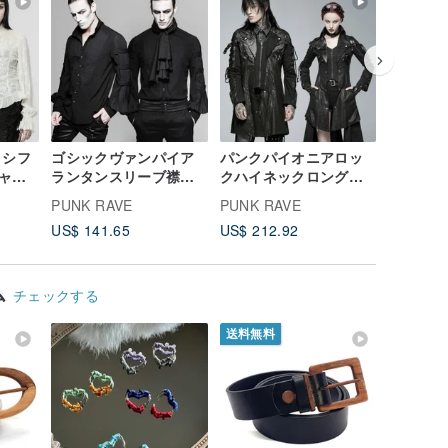
 シフ
ゴシックヴァンパイア
パンクパイオニアロッ
ゴシック
ツ -
ランタンスリーブ襟飾
クハイネックロングコ
ンピース 
ト
りシャツ / 襟飾り取り
ート - レッド / ブラッ
ー / ハ
PUNK RAVE
PUNK RAVE
PUNK R
外し可能 / ゆったりと
ク / カップルモデル /
ック
US$ 141.65
US$ 212.92
US$ 88.
したシルエット
フェイクツーピースデ
ザイン
ム
チェックする
送料無料