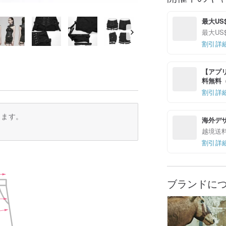
最大US$ 
最大US$ 
割引詳
【アプリ
料無料（最
割引詳
ります。
海外デ
越境送
割引詳
ブランドに