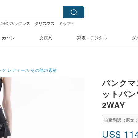
 24金 ネックレス
クリスマス
ミッフィ
・カバン
文房具
家電・デジタル
グ
ンツ レディース
その他の素材
パンクマ
ットパンツ
2WAY
自動翻訳（原文：
US$
11