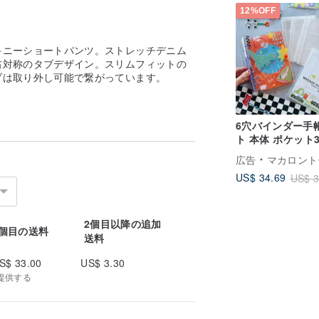
12%OFF
キニーショートパンツ。ストレッチデニム
右対称のタブデザイン。スリムフィットの
ブは取り外し可能で繋がっています。
6穴バインダー手
ト 本体 ポケット3
ィークリー
広告
マカロントー 馬卡
US$ 34.69
US$ 3
取り外し可能で繋がっています
2個目以降の追加
1個目の送料
 connected to the leg tabs
送料
S$ 33.00
US$ 3.30
提供する