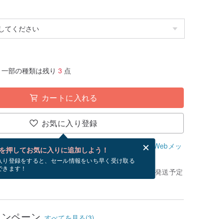
一部の種類は残り
3
点
カートに入れる
お気に入り登録
、無料でWebメッセージカードを作成できます。
Webメッ
を押してお気に入りに追加しよう！
？
入り登録をすると、セール情報をいち早く受け取る
できます！
きてから、ショップの休日を除く 5 営業日以内に発送予定
ャンペーン
すべてを見る(3)