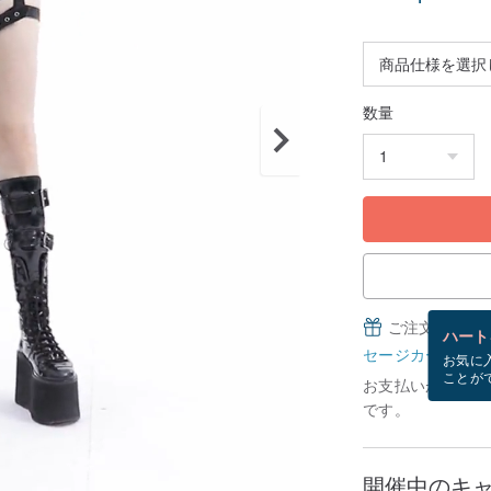
数量
ご注文完了後
ハート
セージカードとは
お気に
ことが
お支払いが確認で
です。
開催中のキ