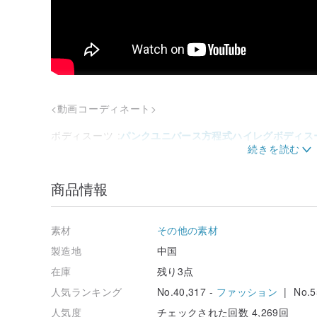
<動画コーディネート>
ボディスーツ :
パンクユニバース方程式ハイレグボディス
<写真コーディネート>
商品情報
ベスト :
パンクタイムトラベラーメッシュストライプショ
アームリング :
ウェイストランドウィザードヒーリング
チョーカー :
パンクウェイストランドシャーマン魔除け
ショートパンツ : パンクマスケットレッグタブデニムホ
素材
その他の素材
コルセット :
パンクヒーロージャーニーバットトーテム
製造地
中国
<モデル情報>
在庫
残り3点
人気ランキング
No.40,317 -
ファッション
| No.5
バスト:81cm
ウエスト:60cm
人気度
チェックされた回数 4,269回