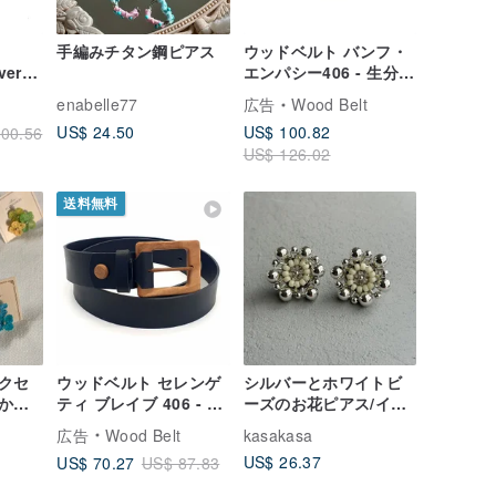
手編みチタン鋼ピアス
ウッドベルト バンフ・
ver
エンパシー406 - 生分解
ホワイ
性ウォールナットウッ
enabelle77
広告
Wood Belt
ンベ
ド ブラックレザーベル
US$ 24.50
US$ 100.82
00.56
ト
US$ 126.02
送料無料
クセ
ウッドベルト セレンゲ
シルバーとホワイトビ
かぎ
ティ ブレイブ 406 - ウ
ーズのお花ピアス/イヤ
じさい
ォールナットウッド ブ
リング
広告
Wood Belt
kasakasa
リング
ラック スプリットレザ
US$ 26.37
US$ 70.27
US$ 87.83
ー ベルト