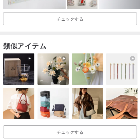
「結局、『ゲル（中性）』インクはボールペンなの？それともロー
ラーボールペンなの？」
チェックする
うーん…良い質問ですね！
類似アイテム
回りくどい説明や専門用語は抜きにして、簡単に言えば、ゲルイン
クは元々、油性インクと水性インクの両方の良い点を併せ持つた
め、ゲルインクボールペンと呼ぶか、ゲルインクローラーボールペ
ンと呼ぶかは、どちらの呼び方も使われています。より「プロフェ
ッショナル」に表現するなら、単にゲルインクペンと呼ぶのが良い
でしょう。同様に、私たちが今回ご紹介する「中油性」インクも、
ゲル（中性）インクと油性インクの特性を兼ね備えているため、こ
こではあえて「中油性ローラーボールペン」と名付けさせていただ
きます！もちろん、直接「中油性ペン」と呼んでいただいても構い
ませんよ！
チェックする