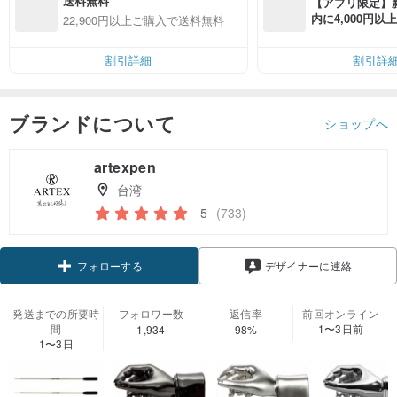
送料無料
【アプリ限定】
内に4,000円
22,900円以上ご購入で送料無料
無料（最大500円
割引詳細
割引詳
ブランドについて
ショップへ
artexpen
台湾
5
(733)
クーポン取得
デザイナーに連絡
フォローする
発送までの所要時
フォロワー数
返信率
前回オンライン
間
1〜3日前
1,934
98%
1〜3日