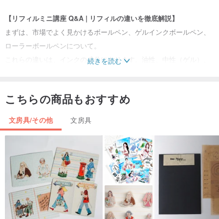
【リフィルミニ講座 Q&A | リフィルの違いを徹底解説】
まずは、市場でよく見かけるボールペン、ゲルインクボールペン、
ローラーボールペンについて。
これらの違いは、インクの成分にあります。油性、中性（ゲル）、
続きを読む
水性の3種類です。
これら3種類のインク成分が、それぞれ異なる筆記特性を生み出して
こちらの商品もおすすめ
います。
文房具/その他
文房具
インク成分とペンの名称の対応は、以下の分類をご参照ください。
ボールペン ------ 油性またはゲル（中性）
ゲルインクボールペン ------ ゲル（中性）
ローラーボールペン ------ 水性またはゲル（中性）
ここで、皆さんはきっと一つの疑問に気づかれたことでしょう。