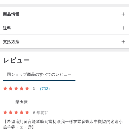
■ 3種類のインク成分の特性説明：
商品情報
送料
■ インクの粘度は、紙への吸収性や筆記時の書き心地に影響を与え
ます。現在、一般的にはゲル（中性）インクや水性インクのような
支払方法
低粘度インクが特に好まれています（ただし、油性インクのリフィ
ルが劣るという意味ではありません。感じ方には個人差がありま
レビュー
す）。
■ 筆記距離とは、一本のペンで書ける長さを示します。簡単に言え
同ショップ商品のすべてのレビュー
ば、長さが長いほどたくさん書けるということです。
5
(733)
欒玉薇
6 年前に
【希望這則留言能幫助到當初跟我一樣在眾多蠟印中觀望的迷途小
羔羊@・ェ・@】