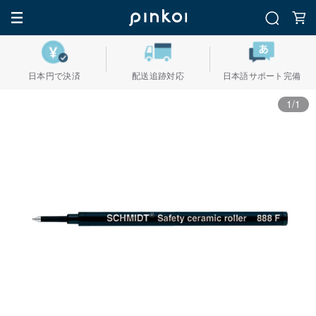
日本円で決済
配送追跡対応
日本語サポート完備
1/1