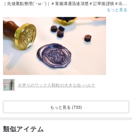
｜先做重點整理(`･ω･´)｜＃客服溝通迅速清楚＃訂單後謹慎＃出貨
快速＃包裝細心＃品質逆天
もっと見る
為了讓家姐滿足對中古世紀的浪漫遐想，訂製了三個客製化章頭。
因為是客製化章頭，在訂單前需要先和廠商溝通，溝通過程順利迅
速～辛苦的客服人員在假日還特地回覆ＱＱ 廠商收到圖檔後，因為
客製樣式比較複雜，還專門打電話來確認製作品質 (驚!!!)，廠商對
商品真的很用心謹慎(人´∀｀)．☆．。．:*･°
出貨方面，三個客製化商品加上剛好在聖誕旺季(這個大家苦惱萬惡
交換禮物的季節)，還是順利地在一個禮拜收到成品～實在非常感謝
:)
最後成品實在超乎預期的細緻，沒想到這麼複雜的紋路都能夠清楚
呈現ＯＡＯ!!其他不論木柄、熔爐、木勺、蠟粒也都很有質感～非常
物超所值!!真的很感謝你們讓我有如此美好的購買經驗(♡´艸`)
p.s.家姐也順利地沈浸在中古世紀的小世界，並藉由寄出帶有蠟印的
15封信來開拓版圖中。
火塗りのワックス顆粒の大きな缶-ハルク
もっと見る (733)
類似アイテム