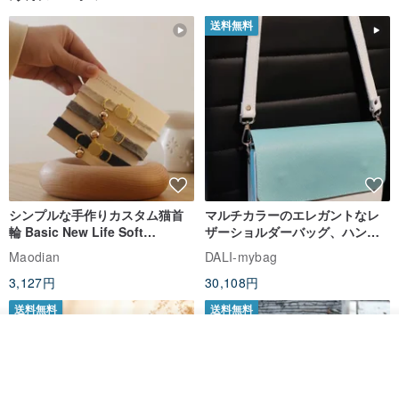
送料無料
シンプルな手作りカスタム猫首
マルチカラーのエレガントなレ
輪 Basic New Life Soft
ザーショルダーバッグ、ハンド
Organic Cat Collar | Simple
メイド
Maodian
DALI-mybag
Soft Cat Collar
3,127円
30,108円
送料無料
送料無料
カートに入れる
お気に入り
ショップを見る