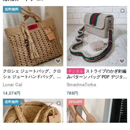
送料無料
クロシェ ジュートバッグ、クロ
ストライプのかぎ針編
デジタル
シェ ジュートハンドバッグ、リ
みパターン バッグ PDF デジタル
ユーザブルバッグ
インスタント ダウンロード、レ
Lunar Cat
SmachnaTorba
ディース クロスボディ
14,074円
788円
送料無料
35%OFF