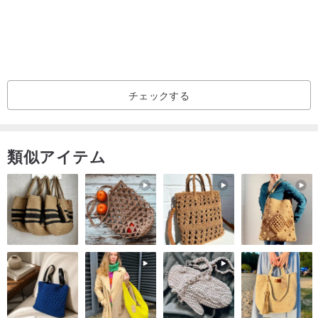
イズや個人的な要因による返品・交換は受け付けておりません。
◆このデザインホールの商品の色は、実際の商品の色に近い色に調
整されていますが、パソコンごとに色が違うため、100％色収差や
ニトピッカーをお持ちの方はご入札いただけません。 、色の問題に
チェックする
より返品・交換はお受けできません。
◆デザインミュージアムの売上高が請求書発行基準を満たしていな
い場合、請求書は発行しません。
類似アイテム
◆このデザインミュージアムの一部の国では、国際送料が設定され
ていません。購入をご希望の場合は、個人でお問い合わせくださ
い。
◆ヴィンテージ感を損なうことなく仕分けされていますので、ご安
心ください。