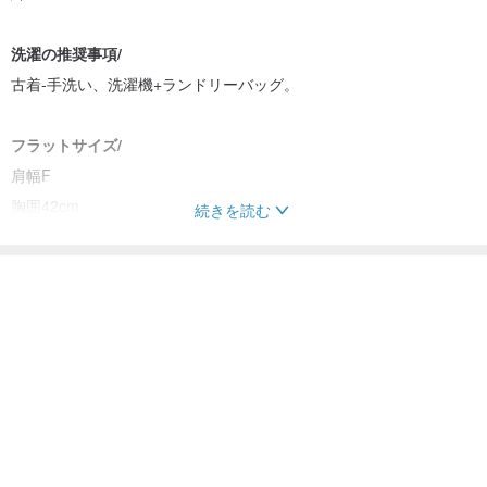
洗濯の推奨事項/
古着-手洗い、洗濯機+ランドリーバッグ。
フラットサイズ/
肩幅F
胸囲42cm
続きを読む
裾幅37-52cm
全長65cm
こちらの商品もおすすめ
上腕幅19cm
袖丈42cm
トップス
ファッション
袖口幅11.5〜14cm
予防/
◆このデザインミュージアムは古着を販売しており、数量は一枚の
みです。店頭にはフラットサイズの商品が表示されているため、サ