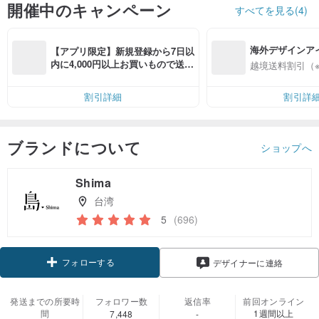
開催中のキャンペーン
すべてを見る(4)
海外デザインア
【アプリ限定】新規登録から7日以
入
内に4,000円以上お買いもので送料
越境送料割引（
無料（最大500円OFF）
割引詳細
割引詳
ブランドについて
ショップへ
Shima
台湾
5
(696)
フォローする
デザイナーに連絡
発送までの所要時
フォロワー数
返信率
前回オンライン
間
1週間以上
7,448
-