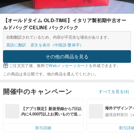
【オールドタイム OLD-TIME】イタリア製初期中古オー
ルドバッグ CELINE バックパック
自動翻訳されているため、内容が不完全な場合があります。
英語に翻訳
原文を表示（中国語-繁体字）
その他の商品を見る
ご注文完了後、無料で
Webメッセージカード
を作成できます。
この商品は非公開です。他の商品を選んでください。
開催中のキャンペーン
すべてを見る(4)
海外デザインア
【アプリ限定】新規登録から7日以
入
内に4,000円以上お買いもので送料
越境送料割引（
無料（最大500円OFF）
割引詳細
割引詳