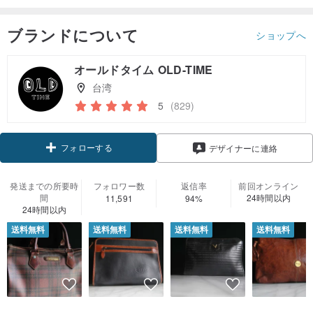
ブランドについて
ショップへ
オールドタイム OLD-TIME
台湾
5
(829)
フォローする
デザイナーに連絡
発送までの所要時
フォロワー数
返信率
前回オンライン
間
24時間以内
11,591
94%
24時間以内
送料無料
送料無料
送料無料
送料無料