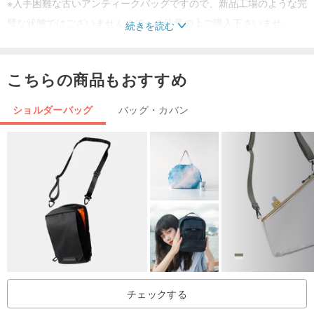
※入手困難な古いアンティークバッグですので、新品工場のような完
璧な状態ではございませんので、ご注意の上ご購入下さいませ。
続きを読む
※気になる場合は、ご注文前に商品の状態を直接ご確認いただくこと
も可能です。
こちらの商品もおすすめ
------------------------------------------------
-
※実際の商品の詳細な写真に注目してください、詳細な写真に不備が
ショルダーバッグ
バッグ・カバン
ある場合、受け取った製品の紛争を避けるために再撮影を提出する
ことができます。
※当ストアで販売している商品は全て初期品、または中古品ですの
で、年数が経っており、使用感がございますので、再度購入しても
構いませんので、商品の状態を詳しくお問い合わせの上、ご納得の
上ご入札ください。返品不可セール！
※ご入札前に在庫の有無をお問い合わせ頂いた方が確実です。
※発送前にしっかりと梱包させていただきますので、ご安心ください
※商品の状態が気になる場合は、ご注文前に直接商品の状態をご確認
チェックする
いただくことも可能です。