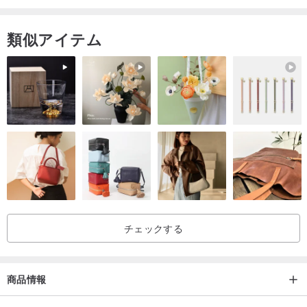
------------------------------------------------
-
すべてのお客様にお願いです。入札する前に、まず質問し、よく考
類似アイテム
え、よく見てから購入してください。商品が届くまで待たずに、価
格、製品の色の違い、製品の機能を確認してください。あなたのニ
ーズを満たしていない...およびその他の関連する問題がある場合は
返品が必要ですが、これは双方にとって多大な迷惑と時間の無駄で
す。
もう一度お願いします!ありがとう!
チェックする
商品情報