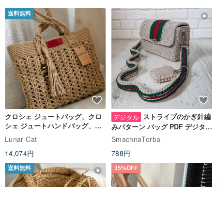
送料無料
クロシェ ジュートバッグ、クロ
ストライプのかぎ針編
デジタル
シェ ジュートハンドバッグ、リ
みパターン バッグ PDF デジタル
ユーザブルバッグ
インスタント ダウンロード、レ
Lunar Cat
SmachnaTorba
ディース クロスボディ
14,074円
788円
送料無料
35%OFF
オーダーする
お気に入り
ショップを見る