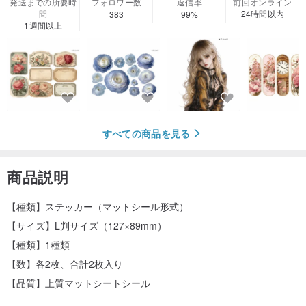
発送までの所要時
フォロワー数
返信率
前回オンライン
間
24時間以内
383
99%
1週間以上
すべての商品を見る
商品説明
【種類】ステッカー（マットシール形式）
【サイズ】L判サイズ（127×89mm）
【種類】1種類
【数】各2枚、合計2枚入り
【品質】上質マットシートシール