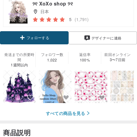
୨୧ XoXo shop ୨୧
日本
5
(1,791)
フォローする
デザイナーに連絡
発送までの所要時
フォロワー数
返信率
前回オンライン
間
3〜7日前
1,022
100%
1週間以内
すべての商品を見る
商品説明