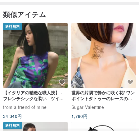
類似アイテム
送料無料
【イタリアの精緻な職人技】 -
世界の片隅で静かに咲く花/ ワン
フレンチシックな装い - ツイル
ポイントタトゥーのレースのチ
プリントシルクスカーフトップ
ョーカー SV649
from a friend of mine
Sugar Valentine
ス
34,340円
1,780円
送料無料