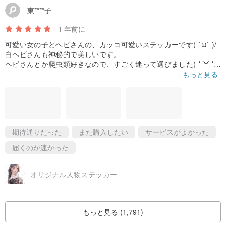
東****子
1 年前に
可愛い女の子とヘビさんの、カッコ可愛いステッカーです( ´ω` )/
白ヘビさんも神秘的で美しいです。
ヘビさんとか爬虫類好きなので、すごく迷って選びました( *´꒳`*)
到着も注文から６日くらいで届きました。
もっと見る
おまけも入っていて有難うございます！
期待通りだった
また購入したい
サービスがよかった
届くのが速かった
オリジナル人物ステッカー
もっと見る (1,791)