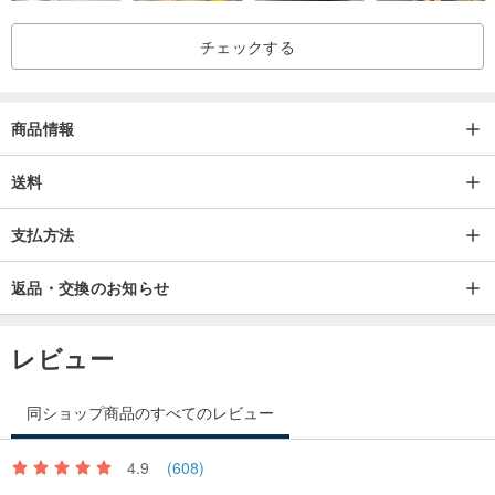
- ハンドバッグ
チェックする
伝統的な星座からインスピレーションを得た風変わりなデザインを
作成します
商品情報
このコレクションには 12 種類のデザインがあります (12 星座すべ
て)
送料
星座トート：天秤座
支払方法
あなたは巧妙に理解する才能を持っています
返品・交換のお知らせ
誰もが幸せになれるソリューション
製品説明
レビュー
- サイズ：42×42cm。
- 外側はポリエステル 60% 綿 40%、内側は綿 100%
同ショップ商品のすべてのレビュー
- ショルダーストラップ1本とハンドルストラップ1本
4.9
(608)
- 内側にファスナー付きコンパートメント1つと小さなポケット1つ