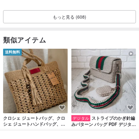
もっと見る (608)
類似アイテム
送料無料
12 星座すべてのオプション
山羊座
en.pinkoi.com/product/VWNihXp3
アクエリアス：https:
en.pinkoi.com/product/kkVLZNLX
クロシェ ジュートバッグ、クロ
ストライプのかぎ針編
デジタル
うお座
en.pinkoi.com/product/SL3wSPke
シェ ジュートハンドバッグ、リ
みパターン バッグ PDF デジタル
牡羊座
en.pinkoi.com/product/JLSKYYa2
ユーザブルバッグ
インスタント ダウンロード、レ
Lunar Cat
SmachnaTorba
ディース クロスボディ
おうし座
en.pinkoi.com/product/RVddRXfb