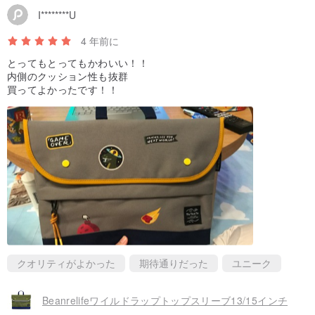
- 吊り下げロープキーホルダー1個
I********U
4 年前に
特徴
とってもとってもかわいい！！
- トートはラップトップ（13～15インチ）を入れるのに十分な大き
内側のクッション性も抜群
さです。
買ってよかったです！！
- 2通りの持ち運び方法：ショルダーストラップとハンドルストラッ
プの両方をご用意しています
- 内側に大きなジッパーコンパートメントがあり、ウォーラーや携
帯電話を保管するのに適しています
- イラストは奇妙で面白くて、本当に大好きです!!!! :D
- ギフトをお探しなら、とても素敵なパッケージが付属します。こ
のトートは完璧です！
クオリティがよかった
期待通りだった
ユニーク
Beanrelifeワイルドラップトップスリーブ13/15インチ