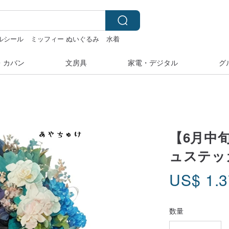
ルシール
ミッフィー ぬいぐるみ
水着
ネックレス
・カバン
文房具
家電・デジタル
グ
【6月中旬
ュステッ
US$
1.
数量