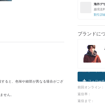
海外デ
越境送
割引詳
ブランドに
クーポン取
較すると、色味や細部が異なる場合がござ
前回オンライン：
フォローす
。
返信率：
りません。
返信まで：