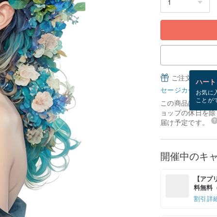
ご注文完了後
ハート
セージカードとは
お気に
ことが
この商品は「受注
ョップの休日を除く
届け予定です。
開催中のキ
【アプリ
料無料（最
割引詳