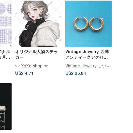
リジナル
オリジナル人物ステッ
Vintage Jewelry 西洋
.6月新
カー
アンティークアクセサ
リー 繊細なゴールドブ
Vintage Jewelry 古い時 ジュエリー
୨୧ XoXo shop ୨୧
ラッシュ加工 小ぶりな
US$ 4.71
US$ 25.84
C型 ピアス