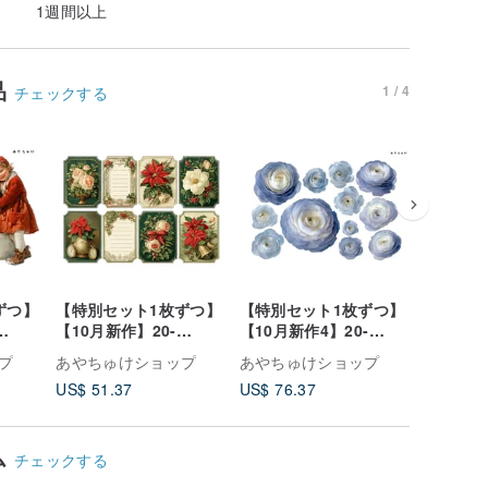
1週間以上
品
1 / 4
チェックする
ずつ】
【特別セット1枚ずつ】
【特別セット1枚ずつ】
【
新着
【10月新作】20-
【10月新作4】20-
137-0002 人物ステ
 人物ス
104【全150種】 チョキ
22【全223種】 チョキ
ー シ
プ
あやちゅけショップ
あやちゅけショップ
あやちゅ
ペーパー・コラージュ
ペーパー・コラージュ
US$ 51.37
US$ 76.37
US$ 1.3
素材・クリスマス
素材・ラナンキュラス
ム
チェックする