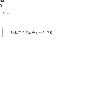
DIA
D
メラ
Mr. Rick | フィルムカメラ専門店
類似アイテムをもっと見る