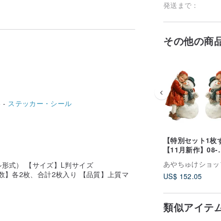
発送まで：
その他の商
 -
ステッカー・シール
【特別セット1枚
【11月新作】08-
108【全222種】
あやちゅけショッ
形式） 【サイズ】L判サイズ
テッカー クリスマスヴ
 【数】各2枚、合計2枚入り 【品質】上質マ
US$ 152.05
ィンテージ
類似アイテ