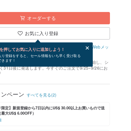
オーダーする
お気に入り登録
、無料でWebメッセージカードを作成できます。
Webメッ
を押してお気に入りに追加しよう！
？
入り登録をすると、セール情報をいち早く受け取る
できます！
制作」です。お支払いが確認でき次第、制作を開始し、シ
31日後に発送します。今すぐのご注文で9/25~9/26にお
ャンペーン
すべてを見る(2)
限定】新規登録から7日以内にUS$ 30.00以上お買いもので送
大US$ 6.00OFF）
細