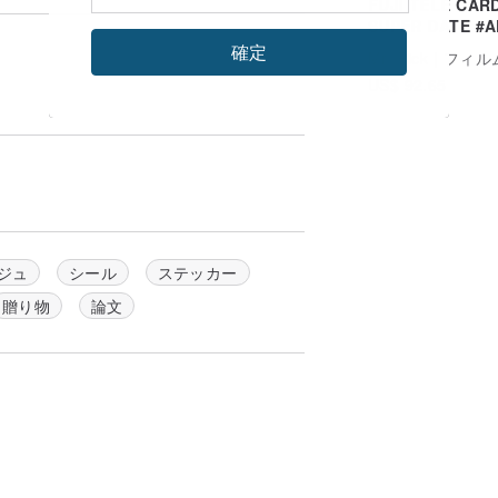
FUJI TELE CAR
SUPER DATE #A
#135 フィルムカ
確定
US$ 92.65
ジュ
シール
ステッカー
贈り物
論文