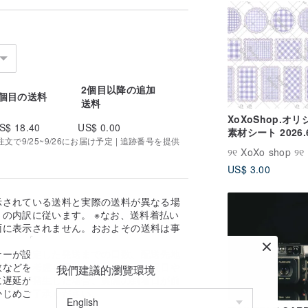
2個目以降の追加
1個目の送料
送料
XoXoShop.オ
S$ 18.40
US$ 0.00
素材シート 2026
で9/25~9/26にお届け予定 | 追跡番号を提供
作
୨୧ XoXo shop ୨୧
US$ 3.00
示されている送料と実際の送料が異なる場
の内訳に従います。 ※なお、送料着払い
面に表示されません。おおよその送料は事
。
ナーが設定した発送までの日数、配送先地
数などを考慮し算出しております。祝日や
我們建議的瀏覽環境
に遅延が発生した場合、実際の到着日が前
かじめご了承ください。