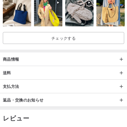
フォントを選択できます。中国語と英語の数字を組み合わせて使用
できます。彫刻文字はできるだけ中央に配置してください。他の位
置に彫刻したい場合は、デザイナーと相談してください。まずはド
ラフトです。
チェックする
説明書：
1. 充電ケーブルの USB 端を AC 充電プラグ (QC 機能をサポートす
る AC 充電プラグを使用してください) に差し込み、もう一方の端
商品情報
(TYPE-C) をワイヤレス充電プレートの充電入力穴に差し込みま
送料
す。
2. 携帯電話 (ワイヤレス充電誘導受信エリア) の位置を合わせて充電
支払方法
トレイ (ワイヤレス充電誘導エリア) に置くと、携帯電話は自動的に
充電を開始します。
返品・交換のお知らせ
5V2A または 9V1.5A 以上の USB 充電プラグを使用してください。
レビュー
そうでないと機能しないことに注意してください。