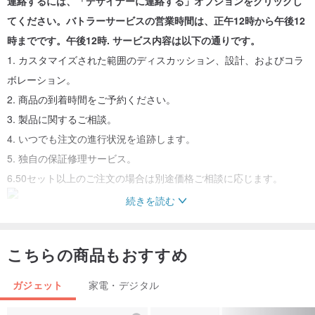
連絡するには、「デザイナーに連絡する」オプションをクリックし
てください。バトラーサービスの営業時間は、正午12時から午後12
時までです。午後12時. サービス内容は以下の通りです。
1. カスタマイズされた範囲のディスカッション、設計、およびコラ
ボレーション。
2. 商品の到着時間をご予約ください。
3. 製品に関するご相談。
4. いつでも注文の進行状況を追跡します。
5. 独自の保証修理サービス。
6.50セット以上のご注文の場合は別途価格ご相談に応じます。
続きを読む
こちらの商品もおすすめ
ガジェット
家電・デジタル
Pinkoi独占販売のAceDesign 15Wワイヤレス充電ディスクギフトボ
ックス、TYPE Cユニバーサル急速充電、ワイヤレス充電できるすべ