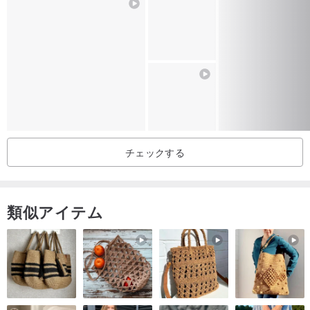
ての携帯電話をサポート、パネルはCNCドリル加工され、台湾のト
ップミラープレキシガラスから形成され、埋め込みインレイ彫刻が
あり、レタリングが施されています磨耗がなく、台湾製で商品検査
により認定されており、2,000 万の賠償責任が保証されています。
AceDesign はテクノロジーと創造性を組み合わせて、シンプルで高
品質のワイヤレス充電パッドを作成し、最高の 15W 急速充電仕
様、最も完全な製品検査認証を取得し、高品質のギフト ボックスに
チェックする
パッケージ化されています。すべての製品とアクセサリは台湾の工
場で製造されており、 1 年間の保証が付いていますので、自分だけ
のワイヤレス充電パッドを作成してみませんか。
類似アイテム
特別にカスタマイズされた彫刻手順:
カスタマイズされた印刷サービスでは、当社の著作権で保護された