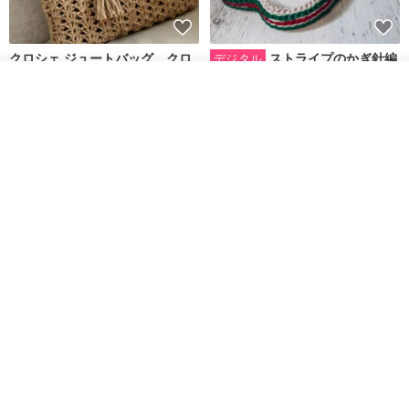
経済部標準検査局の商品検査マークとNCC認証番号
BSMI: R3A680
クロシェ ジュートバッグ、クロ
ストライプのかぎ針編
デジタル
シェ ジュートハンドバッグ、リ
みパターン バッグ PDF デジタル
NCC証明書番号：CCAH22LPA420T1
入荷待ち登録
ユーザブルバッグ
インスタント ダウンロード、レ
Lunar Cat
SmachnaTorba
お気に入り
ショップを見る
ディース クロスボディ
14,074円
788円
送料無料
35%OFF
*
彫刻フォント例:
*
1.パウダーラウンドボディ
2. ブロックチェーンペンのスタイル
クロシェ編み丸型ジュートバッ
オーガニックコットン糸の編み
グ、クロシェ編みトートバッ
バッグ、クラッチバッグとして
グ、クロシェ編みショルダーバ
も。
Lunar Cat
Knits And Woven By Oom
ッグ
3.人形本体