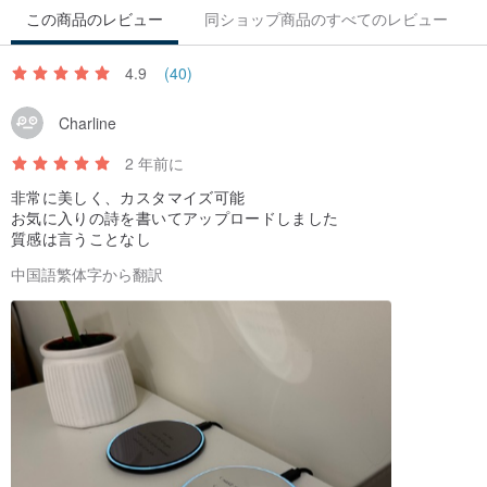
例: コンピュータの USB インターフェイスと Apple の小さな豆腐
この商品のレビュー
同ショップ商品のすべてのレビュー
ヘッドの出力ワット数は 4.5 ～ 5W で、15W の充電ディスクには対
応しません。ご購入前に
プラグの仕様が一致しているかどうかを確
4.9
(40)
認してください)
Charline
充電不良や異常を防ぐため、正しい充電プラグをご使用ください。
2 年前に
充電インジケーターライトの状態の説明:
非常に美しく、カスタマイズ可能
お気に入りの詩を書いてアップロードしました
冷白色ライトが常に点灯: スタンバイ状態。
質感は言うことなし
冷白色光呼吸ランプ：5V出力（通常充電5W）。
中国語繁体字から翻訳
グリーンの呼吸ライト: 9V 出力 (急速充電 7.5W/10W/15W)。
冷白色光の点滅: 異物の干渉。
白色ライトとグリーンが常に点灯: 電話機は完全に充電されていま
す。
製品内容: