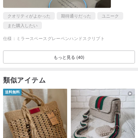
1.AceDesign 15W 急速充電ワイヤレス充電パッド*1。
2.Type C充電ケーブル*1。
クオリティがよかった
期待通りだった
ユニーク
3. 製品の保証書と説明書。
また購入したい
4.手作りのギフトボックス包装。
5. 独占的な印刷サービス、文字数制限なし、柔軟なカスタマイズ サ
仕様：
ミラースペースグレーペンハンドスクリプト
ービス。
もっと見る (40)
ワイヤレス充電器の仕様:
入力電圧/電流(TYPE C):5V/2A、9V/1.67A、12V/1.67A。
類似アイテム
出力電圧/電流(普通充電):5V/1A/5W。
出力電圧/電流（急速充電）：7.5V/1A/7.5W、9V/1.11A/10W、
送料無料
9V/1.66A/15W。
検出距離：8mm以内。
寸法：直径9.8cm、厚さ0.6cm。
重量: 60g。
原産地：台湾。