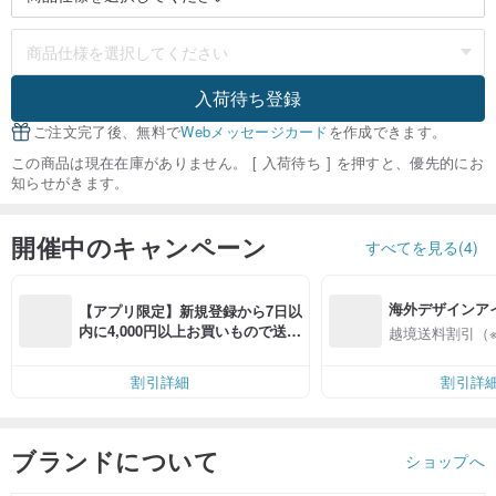
入荷待ち登録
ご注文完了後、無料で
Webメッセージカード
を作成できます。
この商品は現在在庫がありません。 [ 入荷待ち ] を押すと、優先的にお
知らせがきます。
開催中のキャンペーン
すべてを見る(4)
海外デザインア
【アプリ限定】新規登録から7日以
入
内に4,000円以上お買いもので送料
越境送料割引（
無料（最大500円OFF）
割引詳細
割引詳
ブランドについて
ショップへ