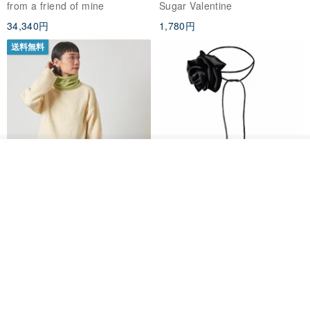
from a friend of mine
Sugar Valentine
ス
34,340円
1,780円
送料無料
その他の商品を見る
ショップを見る
CHARM 日本製 ショート ミック
天然シルクフラワーネックレス -
ス オーガニックコットン ネック
ローズチョーカー - リストレッ
ウォーマー
グブレスレット シルクアクセサ
カジュアルボックス casual box
Marina V Lingerie
リー
2,500円
9,769円