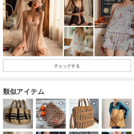
色：ピンク
価格：セットごとの販売価格
-
お手入れ
洗濯室温度
漂白剤を使用しないでください
乾燥させないでください
熱でアイロンをかける必要があります
チェックする
暗い色の服は別々に洗う必要があります。 （詳細については、最後
の2つの画像を参照してください）
-
類似アイテム
配送
国内送料無料。 （登録フォーム）約3-5営業日かかります。
製品を海外に送る（送料）10-15日かかります（書留郵便配達）