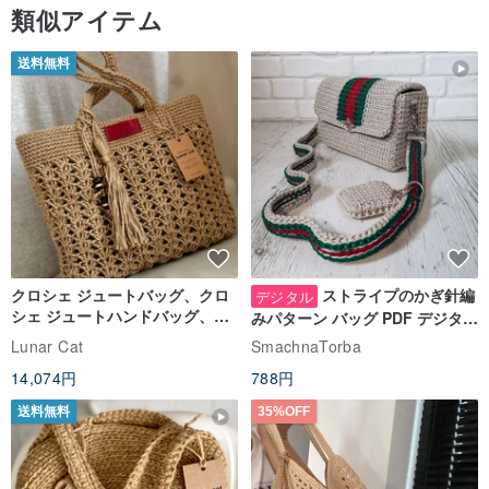
類似アイテム
送料無料
クロシェ ジュートバッグ、クロ
ストライプのかぎ針編
デジタル
シェ ジュートハンドバッグ、リ
みパターン バッグ PDF デジタル
ユーザブルバッグ
インスタント ダウンロード、レ
Lunar Cat
SmachnaTorba
ディース クロスボディ
14,074円
788円
送料無料
35%OFF