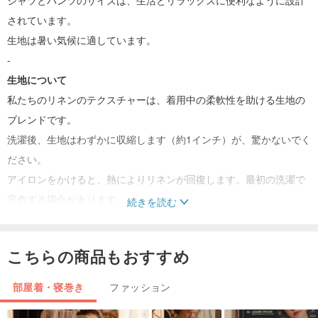
シャツとパンツのサイズは、生活とリラックスに便利なように設計
されています。
生地は暑い気候に適しています。
-
生地について
私たちのリネンのテクスチャーは、着用中の柔軟性を助ける生地の
ブレンドです。
洗濯後、生地はわずかに収縮します（約1インチ）が、驚かないでく
ださい。
アイロンをかけると、熱によりリネンが回復します。最初の洗濯で
変色する場合があります。
続きを読む
-
写真のデータ
こちらの商品もおすすめ
モデルの身長：168 cm、着用サイズM
モデルの身長：172 cm、サイズL
部屋着・寝巻き
ファッション
サイズ：M / L（表2、最終画像を見ることができます）