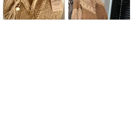
カートに入れる
お気に入り
ショップを見る
クロシェ編み丸型ジュートバッ
オーガニックコットン糸の編み
グ、クロシェ編みトートバッ
バッグ、クラッチバッグとして
グ、クロシェ編みショルダーバ
も。
Lunar Cat
Knits And Woven By Oom
ッグ
11,425円
5,405円
8,314円
送料無料