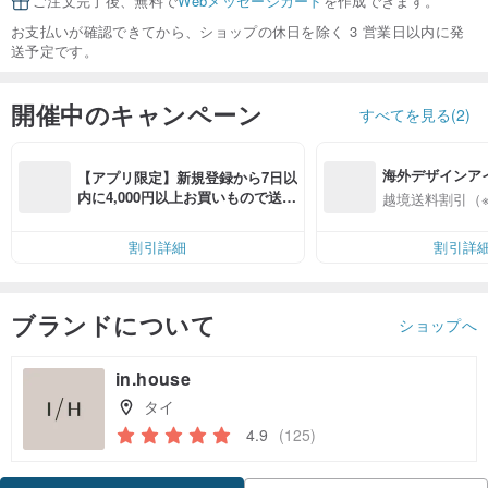
ご注文完了後、無料で
Webメッセージカード
を作成できます。
お支払いが確認できてから、ショップの休日を除く 3 営業日以内に発
送予定です。
開催中のキャンペーン
すべてを見る(2)
海外デザインア
【アプリ限定】新規登録から7日以
入
内に4,000円以上お買いもので送料
越境送料割引（
無料（最大500円OFF）
割引詳細
割引詳
ブランドについて
ショップへ
in.house
タイ
4.9
(125)