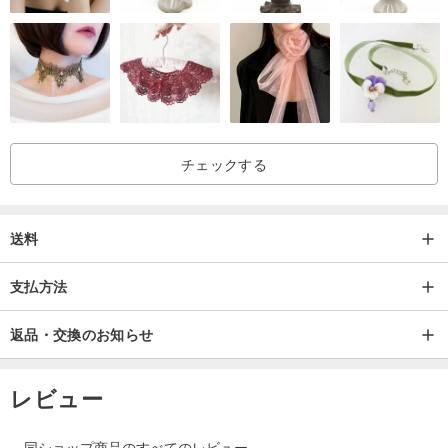
チェックする
送料
支払方法
返品・交換のお知らせ
レビュー
.................................................。 .................................................。
............................。
同ショップ商品のすべてのレビュー