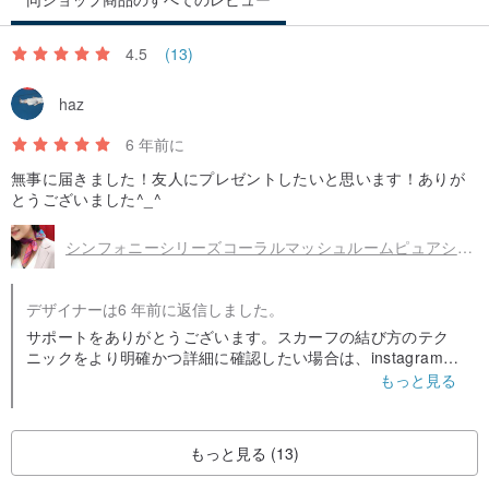
✈️香港、マカオ、台湾への送料無料
4.5
(13)
haz
お手入れとメンテナンス：
当店のシルクスカーフはすべて100％ピュアシルクツイルですの
6 年前に
で、ドライクリーニングをお勧めします
無事に届きました！友人にプレゼントしたいと思います！ありが
注意：
とうございました^_^
写真と実際の商品との間に若干の色の違いがある場合があります
シンフォニーシリーズコーラルマッシュルームピュアシルクスカーフ（53cm x 53cm）
.................................................。 .................................................。
..............。
デザイナーは6 年前に返信しました。
サポートをありがとうございます。スカーフの結び方のテク
ニックをより明確かつ詳細に確認したい場合は、instagramに
アクセスして、igtvでチュートリアルビデオをご覧ください。
もっと見る
もっと見る (13)