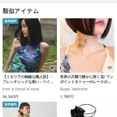
類似アイテム
送料無料
【イタリアの精緻な職人技】 -
世界の片隅で静かに咲く花/ ワン
フレンチシックな装い - ツイル
ポイントタトゥーのレースのチ
プリントシルクスカーフトップ
ョーカー SV649
from a friend of mine
Sugar Valentine
ス
34,340円
1,780円
送料無料