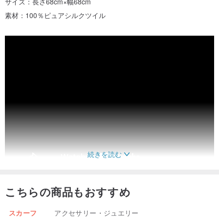
サイズ：長さ68cm×幅68cm
素材：100％ピュアシルクツイル
続きを読む
こちらの商品もおすすめ
.................................................。 .................................................。
............................。
スカーフ
アクセサリー・ジュエリー