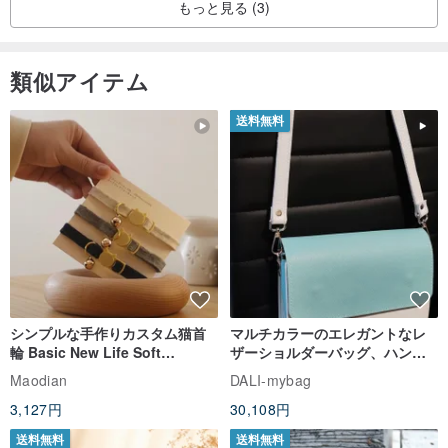
もっと見る (3)
類似アイテム
送料無料
シンプルな手作りカスタム猫首
マルチカラーのエレガントなレ
輪 Basic New Life Soft
ザーショルダーバッグ、ハンド
Organic Cat Collar | Simple
メイド
Maodian
DALI-mybag
Soft Cat Collar
3,127円
30,108円
送料無料
送料無料