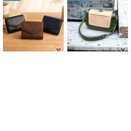
Brita コンパクト財布 | 軽量設計
クリエイティブな個性派ショー
オーダーする
お気に入り
ショップを見る
× 日常使いに最適
トフラップショルダーバッグ -
ラッキーグリーン (ギフト オリ
DUAL 多兒クリエイティブレザーグッズ
Zolton ゾルトン
ジナル)
8,383円
22,836円
送料無料
50%OFF