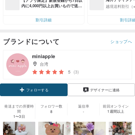
【アプリ限定】新規登録から7日以
入
内に4,000円以上お買いもので送料
越境送料割引（
無料（最大500円OFF）
割引詳細
割引詳
ブランドについて
ショップへ
miniapple
台湾
5
(3)
フォローする
デザイナーに連絡
発送までの所要時
フォロワー数
返信率
前回オンライン
間
1週間以上
8
-
1〜3日