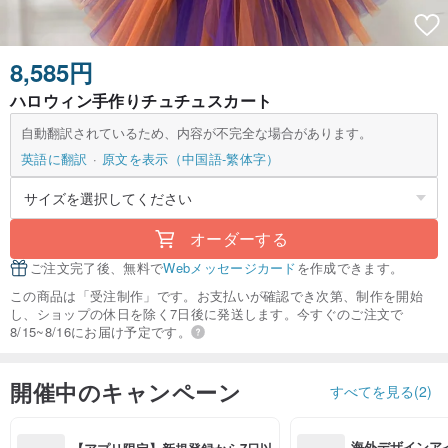
8,585円
ハロウィン手作りチュチュスカート
自動翻訳されているため、内容が不完全な場合があります。
英語に翻訳
原文を表示（中国語-繁体字）
オーダーする
ご注文完了後、無料で
Webメッセージカード
を作成できます。
この商品は「受注制作」です。お支払いが確認でき次第、制作を開始
し、ショップの休日を除く7日後に発送します。今すぐのご注文で
8/15~8/16にお届け予定です。
開催中のキャンペーン
すべてを見る(2)
海外デザインア