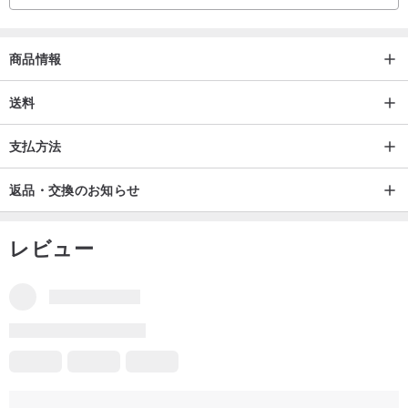
綿、不純物、磨きなどの小さな傷もありますので、ご容赦くださ
い。
商品情報
それぞれの商品は私が個人的に手作りしており、人間の手作業は完
送料
璧ではありません。ご購入前によくご検討ください。ご理解のほど
よろしくお願いいたします。
支払方法
返品・交換のお知らせ
レビュー