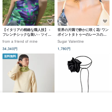
【イタリアの精緻な職人技】 -
世界の片隅で静かに咲く花/ ワン
フレンチシックな装い - ツイル
ポイントタトゥーのレースのチ
プリントシルクスカーフトップ
ョーカー SV649
from a friend of mine
Sugar Valentine
ス
34,340円
1,780円
送料無料
オーダーする
お気に入り
ショップを見る
CHARM 日本製 ショート ミック
天然シルクフラワーネックレス -