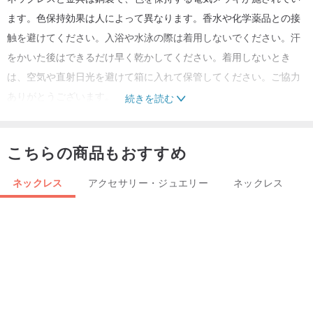
ます。色保持効果は人によって異なります。香水や化学薬品との接
触を避けてください。入浴や水泳の際は着用しないでください。汗
をかいた後はできるだけ早く乾かしてください。着用しないとき
は、空気や直射日光を避けて箱に入れて保管してください。ご協力
ありがとうございます。
続きを読む
こちらの商品もおすすめ
【サイズ】：
鉱石約25MM
ネックレス
アクセサリー・ジュエリー
ネックレス
ネックレスの長さ：綿のコードは16-26インチから調整することが
できます。
【使い方とメンテナンス方法】：
香水や化学薬品との接触をできるだけ避けてください
入浴や水泳の際は着用しないでください
汗をかいた後はできるだけ早く乾かしてください