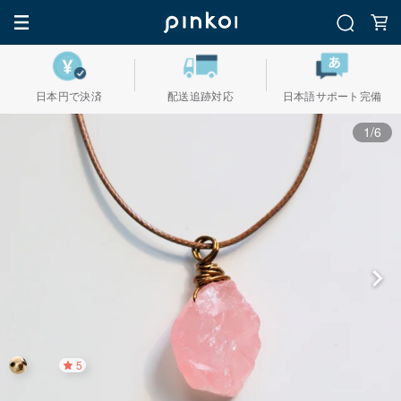
日本円で決済
配送追跡対応
日本語サポート完備
1/6
5