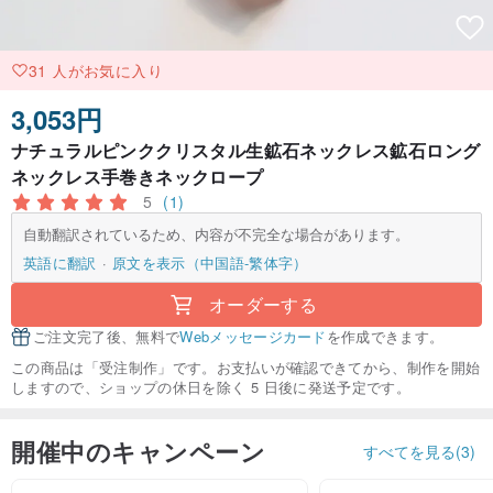
31 人がお気に入り
3,053円
ナチュラルピンククリスタル生鉱石ネックレス鉱石ロング
ネックレス手巻きネックロープ
5
(1)
自動翻訳されているため、内容が不完全な場合があります。
英語に翻訳
原文を表示（中国語-繁体字）
オーダーする
ご注文完了後、無料で
Webメッセージカード
を作成できます。
この商品は「受注制作」です。お支払いが確認できてから、制作を開始
しますので、ショップの休日を除く 5 日後に発送予定です。
開催中のキャンペーン
すべてを見る(3)