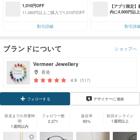
1,010円OFF
【アプリ限定】
内に4,000円
11,060円以上ご購入で1,010円OFF
無料（最大500円
割引詳細
割引詳
ブランドについて
ショップへ
Vermeer Jewellery
香港
4.9
(517)
クーポン取得
デザイナーに連絡
フォローする
発送までの所要時
フォロワー数
返信率
前回オンライン
間
1週間以上
2,271
95%
1週間以内