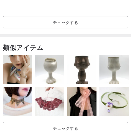
着用しないときは、箱に入れて保管し、空気や直射日光を避けてく
ださい。
チェックする
【パッケージ】：
各製品にはギフトボックスのパッケージが付属しています。ハート
類似アイテム
カードを書きたいのなら、私もできます。
【発送方法】：
香港–香港郵政は追跡機能に登録されています。
その他の国-追跡機能を登録した香港郵政航空便。
【予防】：
天然石は完璧ではなく、色、色合い、質感が異なり、氷割れ、脱脂
チェックする