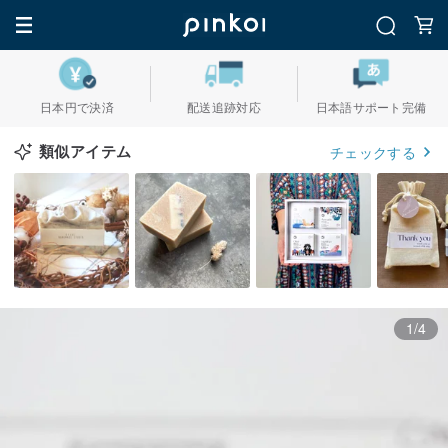
日本円で決済
配送追跡対応
日本語サポート完備
類似アイテム
チェックする
1/4