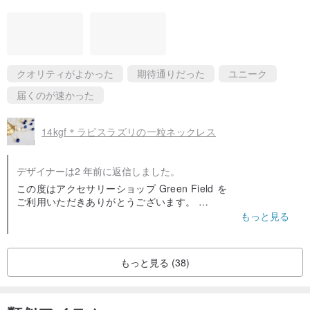
クオリティがよかった
期待通りだった
ユニーク
届くのが速かった
14kgf＊ラピスラズリの一粒ネックレス
デザイナーは2 年前に返信しました。
この度はアクセサリーショップ Green Field を
ご利用いただきありがとうございます。
評価をありがとうございました！
もっと見る
読ませていただき、嬉しい気持ちでいっぱいです！
ありがとうございます＾＾
もっと見る (38)
気に入っていただけたようで、とても嬉しいです！
沢山身につけていただけると幸せです＾＾