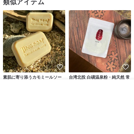
類似アイテム
気持ちよくお取引させていただき
ありがとうございました！
この度は誠にありがとうございました！
またのご縁を心よりお待ちしております。
素肌に寄り添うカモミールソー
台湾北投 白磺温泉粉・純天然 常
プ プレミアムハンドメイドソー
連客指名 10 回分大容量 無添加
プ 熟成石鹸
無香料
その他の商品を見る
tingsoap
大芳白粉廠
ショップを見る
3,656円
2,471円
10%OFF
送料無料