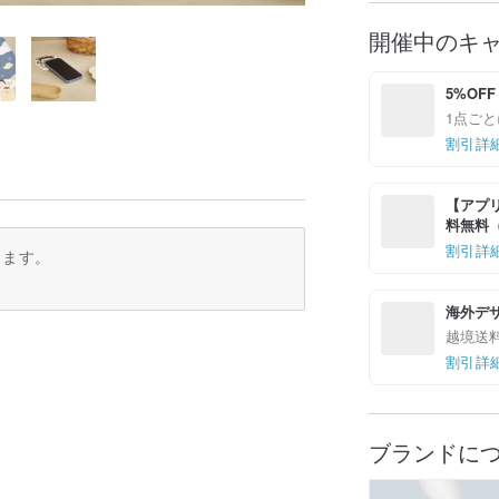
開催中のキ
5%OFF
1点ごと
割引詳
【アプリ
料無料（最
割引詳
ります。
海外デ
越境送
割引詳
ブランドに