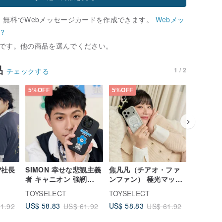
、無料でWebメッセージカードを作成できます。
Webメッ
？
です。他の商品を選んでください。
品
1 / 2
チェックする
5%OFF
5%OFF
5%OFF
ルP社長
SIMON 幸せな悲観主義
焦凡凡（チアオ・ファ
北港武徳
者 キャニオン 強靭
ンファン） 極光マット
靭MagSa
neケー
MagSafe iPhoneケー
クリア MagSafe
ース - 
TOYSELECT
TOYSELECT
TOYSEL
イス
ス
iPhoneケース
US$ 58.83
US$ 58.83
US$ 58.
1.92
US$ 61.92
US$ 61.92