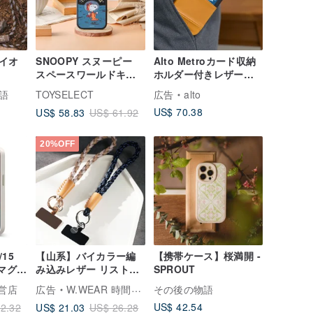
イオ
SNOOPY スヌーピー
Alto Metroカード収納
スペースワールドキャ
ホルダー付きレザース
NE
ニオン ストロング
マホケース - キャラメ
語
TOYSELECT
広告
alto
MagSafe iPhone ケー
ルオレンジ / ブラック
US$ 70.38
US$ 58.83
US$ 61.92
ス
iPhone 17/Air/Pro/Pro
Max
20%OFF
/15
【山系】バイカラー編
【携帯ケース】桜満開 -
x マグネ
み込みレザー リストス
SPROUT
ケー
トラップ スマホショル
直営店
広告
W.WEAR 時間をまとう
その後の物語
ダーストラップ
US$ 42.54
US$ 21.03
2.32
US$ 26.28