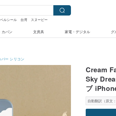
ラベルシール
台湾
スヌーピー
ネックレス
・カバン
文房具
家電・デジタル
グ
カバー
シリコン
Cream Fa
Sky Dr
ブ iPho
自動翻訳（原文：