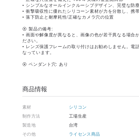
• シンプルなオールインクルーシブデザイン、完璧な防
• 衝撃吸収性に優れたシリコーン素材が力を分散し、携
• 落下防止と耐摩耗性/正確なカメラ穴の位置
⦿ 製品の備考:
• 画面や解像度が異なると、画像の色が若干異なる場合
ださい。
• レンズ保護フレームの取り付けはお勧めしません。電
なっています。
⦿ ペンダント穴: あり
商品情報
素材
シリコン
制作方法
工場生産
製造地
台湾
その他
ライセンス商品