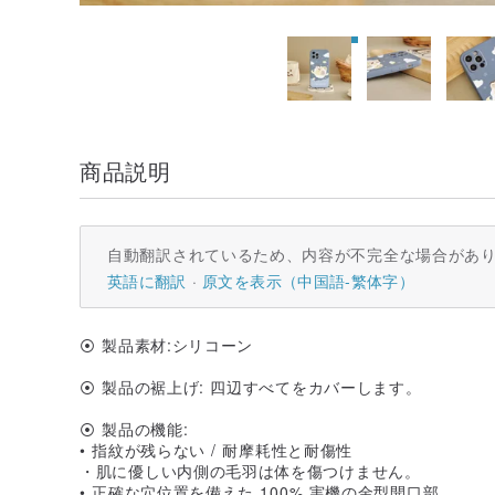
商品説明
自動翻訳されているため、内容が不完全な場合があ
英語に翻訳
原文を表示（中国語-繁体字）
⦿ 製品素材:シリコーン
⦿ 製品の裾上げ: 四辺すべてをカバーします。
⦿ 製品の機能:
• 指紋が残らない / 耐摩耗性と耐傷性
・肌に優しい内側の毛羽は体を傷つけません。
• 正確な穴位置を備えた 100% 実機の金型開口部