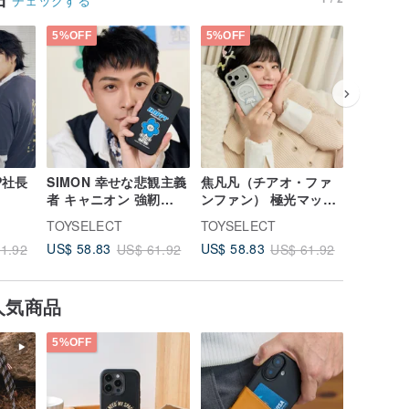
5%OFF
5%OFF
5%OFF
ルP社長
SIMON 幸せな悲観主義
焦凡凡（チアオ・ファ
北港武徳
者 キャニオン 強靭
ンファン） 極光マット
靭MagSa
neケー
MagSafe iPhoneケー
クリア MagSafe
ース - 
TOYSELECT
TOYSELECT
TOYSEL
イス
ス
iPhoneケース
US$ 58.83
US$ 58.83
US$ 58.
1.92
US$ 61.92
US$ 61.92
人気商品
5%OFF