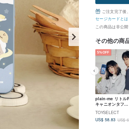
ご注文完了後
セージカードとは
この商品は非公開
その他の商
5%OFF
plain-me リト
キャニオンタフ
MagSafe iPho
TOYSELECT
ス - リトルPフェ
US$ 58.83
US$ 6