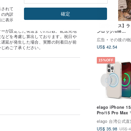
示されている送料と実際の送料が異なる場
確定
の内訳に従います。 ※なお、送料着払い
面に表示されません。おおよその送料は事
。
【携帯ケース】ラ
ナーが設定した発送までの日数、配送先地
ンロック/the
数などを考慮し算出しております。祝日や
CONTOUR - DU
広告
その後の物
に遅延が発生した場合、実際の到着日が前
US$ 42.54
かじめご了承ください。
15%OFF
elago iPhone 15
Pro/15 Pro Ma
ット搭載シリコン
elago 台湾公式
ス MagSafe 対応
US$ 35.98
US$ 4