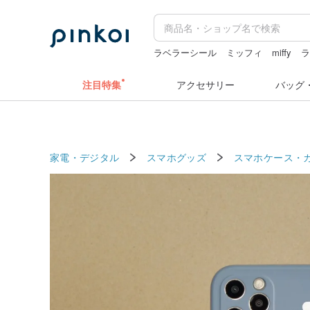
ラベラーシール
ミッフィ
miffy
ミッフィー ぬいぐるみ
台湾 24金 
注目特集
アクセサリー
バッグ
家電・デジタル
スマホグッズ
スマホケース・