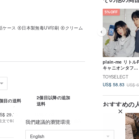
5%OFF
話ケース ⦿日本製無毒UV印刷 ⦿クリーム
plain-me リト
キャニオンタフ
MagSafe iPho
TOYSELECT
ス - リトルPフェ
US$ 58.83
US$ 6
2個目以降の追加
1個目の送料
おすすめの
送料
S$ 29.70
US$ 0.00
で8/29~9/14にお届け予定 | 追跡番号を提供
我們建議的瀏覽環境