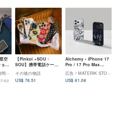
星空
【Pinkoi ×SOU・
Alchemy • iPhone 17
ショル
SOU】携帯電話ケース
Pro / 17 Pro Max
福袋/セット
MagSafe対応スマホケ
まとう
その後の物語
広告
MATERIK STORY
ース
US$ 76.51
US$ 61.06
7.62