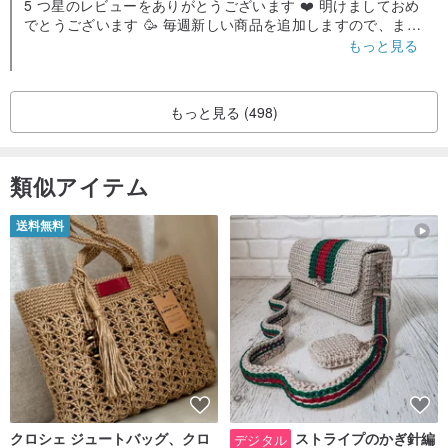
5 つ星のレビューをありがとうございます ❤️ 明けましておめ
でとうございます 🥳 毎週新しい商品を追加しますので、また
閲覧に来てください。私たちの Facebook ファン ページと I
もっと見る
G をフォローしてください。Yingluo Jade で検索すると私た
ちを見つけることができます。翡翠についてご質問がござい
ましたら、お気軽にお問い合わせください😊
もっと見る (498)
類似アイテム
送料無料
クロシェ ジュートバッグ、クロ
ストライプのかぎ針編
デジタル