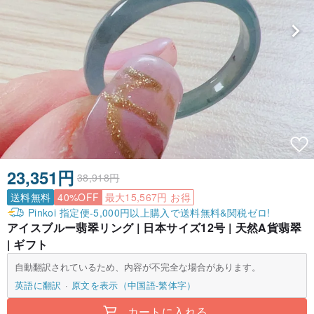
23,351円
38,918円
送料無料
40%OFF
最大15,567円 お得
Pinkoi 指定便-5,000円以上購入で送料無料&関税ゼロ!
アイスブルー翡翠リング | 日本サイズ12号 | 天然A貨翡翠
| ギフト
自動翻訳されているため、内容が不完全な場合があります。
英語に翻訳
原文を表示（中国語-繁体字）
カートに入れる