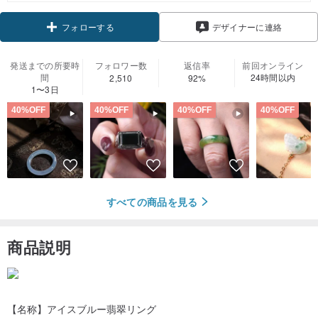
デザイナーに連絡
フォローする
発送までの所要時
フォロワー数
返信率
前回オンライン
間
24時間以内
2,510
92%
1〜3日
40%OFF
40%OFF
40%OFF
40%OFF
すべての商品を見る
商品説明
【名称】アイスブルー翡翠リング