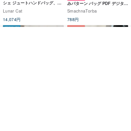
シェ ジュートハンドバッグ、リ
みパターン バッグ PDF デジタル
ユーザブルバッグ
インスタント ダウンロード、レ
Lunar Cat
SmachnaTorba
ディース クロスボディ
14,074円
788円
送料無料
35%OFF
カートに入れる
お気に入り
ショップを見る
クロシェ編み丸型ジュートバッ
オーガニックコットン糸の編み
グ、クロシェ編みトートバッ
バッグ、クラッチバッグとして
グ、クロシェ編みショルダーバ
も。
Lunar Cat
Knits And Woven By Oom
ッグ
11,425円
5,405円
8,314円
送料無料