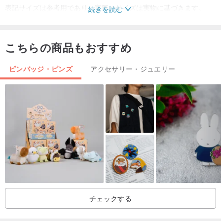
表記サイズは参考用であり、実際のサイズは実物に基づきます。
続きを読む
（バッジの裏面はピン仕様になっています。事故防止のため、お子
こちらの商品もおすすめ
様の手の届かない場所に保管してください。）
ピンバッジ・ピンズ
アクセサリー・ジュエリー
台湾製
チェックする