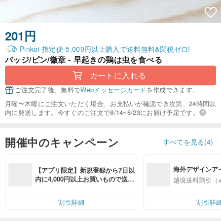
201円
Pinkoi 指定便-5,000円以上購入で送料無料&関税ゼロ!
バッジ/ピン/徽章 - 早起きの鶏は虫を食べる
カートに入れる
ご注文完了後、無料で
Webメッセージカード
を作成できます。
月曜〜木曜にご注文いただく場合、お支払いが確認でき次第、24時間以
内に発送します。今すぐのご注文で8/14~8/23にお届け予定です。
開催中のキャンペーン
すべてを見る(4)
海外デザインア
【アプリ限定】新規登録から7日以
入
内に4,000円以上お買いもので送料
越境送料割引（
無料（最大500円OFF）
割引詳細
割引詳