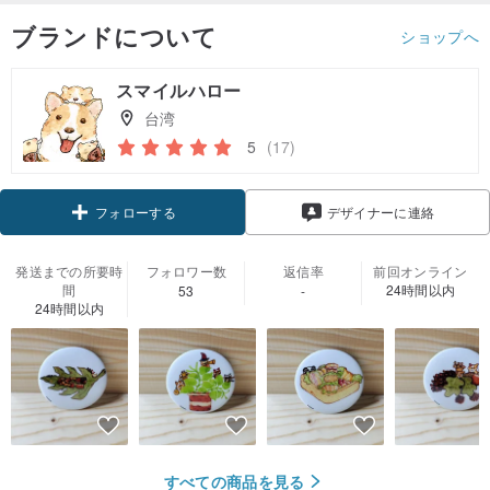
ブランドについて
ショップへ
スマイルハロー
台湾
5
(17)
クーポン取得
デザイナーに連絡
フォローする
発送までの所要時
フォロワー数
返信率
前回オンライン
間
24時間以内
53
-
24時間以内
すべての商品を見る