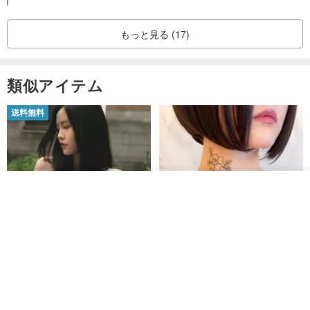
もっと見る (17)
類似アイテム
送料無料
カートに入れる
お気に入り
ショップを見る
【イタリアの精緻な職人技】 -
世界の片隅で静かに咲く花/ ワン
フレンチシックな装い - ツイル
ポイントタトゥーのレースのチ
プリントシルクスカーフトップ
ョーカー SV649
from a friend of mine
Sugar Valentine
ス