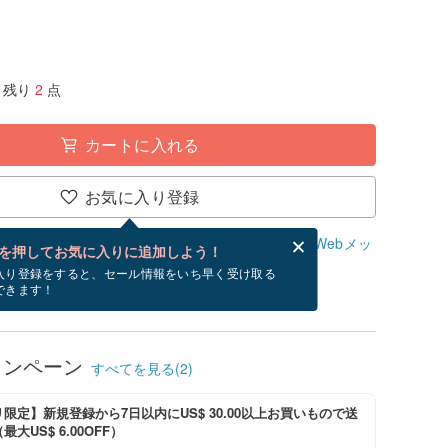
残り
2
点
カートに入れる
お気に入り登録
、無料でWebメッセージカードを作成できます。
Webメッ
を押してお気に入りに追加しよう！
？
入り登録をすると、セール情報をいち早く受け取る
できます！
/30~9/12にお届け予定です。
ャンペーン
すべてを見る(2)
限定】新規登録から7日以内にUS$ 30.00以上お買いもので送
大US$ 6.00OFF）