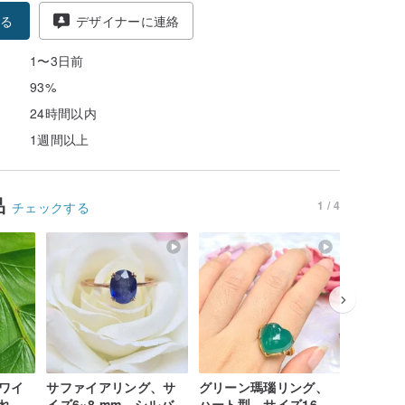
る
デザイナーに連絡
1〜3日前
93%
24時間以内
1週間以上
品
1 / 4
チェックする
ワイ
サファイアリング、サ
グリーン瑪瑙リング、
ハート型
れた
イズ6×8 mm、シルバー
ハート型、サイズ16
囲む CZ