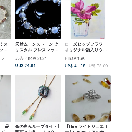
くス
天然ムーンストーン ク
ローズヒップフラワー
ツチ
リスタル ブレスレット
オリジナル額入りウォ
縮性
| ムーンストーン ファ
ールアート 静物画
オパイエミ ハンドメイド
広告
now-2021
RinaArtSK
セットカット クリアク
RinaArtSK 作
US$ 74.84
US$ 41.25
US$ 75.00
ォーツ | 恋愛運アップ
感情安定 ヒーリング系
 上品
森の恵みループタイ -山
【Hee ライトジュエリ
ルバー
葡萄と小鳥- ネックレ
ー】0.40ct モアッサナ