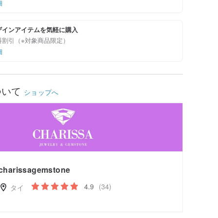
細
ザインアイテムを気軽に購入
料割引（※対象商品限定）
細
ついて
ショップへ
charissagemstone
4.9
(34)
タイ