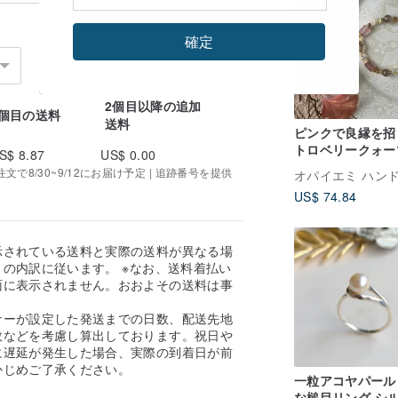
確定
2個目以降の追加
1個目の送料
送料
ピンクで良縁を招
トロベリークォー
S$ 8.87
US$ 0.00
ューブビーズの伸
で8/30~9/12にお届け予定 | 追跡番号を提供
ブレスレット
US$ 74.84
示されている送料と実際の送料が異なる場
の内訳に従います。 ※なお、送料着払い
面に表示されません。おおよその送料は事
。
ナーが設定した発送までの日数、配送先地
数などを考慮し算出しております。祝日や
に遅延が発生した場合、実際の到着日が前
かじめご了承ください。
一粒アコヤパール
な槌目リング シ