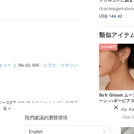
ハート型、シルバ
charissagemston
ピンクゴールドメ
US$ 144.42
類似アイテ
14%OFF
エリー
| No.62,309 -
ピアス・イヤリン
Soft Gleam ム
ーン ハギーピアス 
ズ3*5 mm サイドジェム：ピンクサフ
然石 925シルバー
バー、金メッキのハウジング
広告
Auralite At
ルドプレーティン
US$ 58.48
我們建議的瀏覽環境
US$ 6