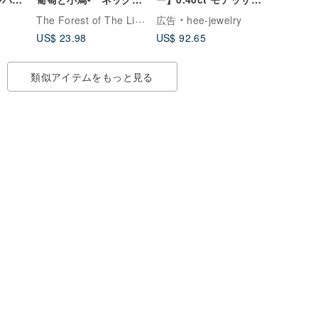
9
ス・ラリエット風 翠緑
イト 925シルバー デイ
The Forest of The Lion （らいおんの森)
広告
hee-jewelry
色
リーダイヤモンドリン
US$ 23.98
US$ 92.65
グ
類似アイテムをもっと見る