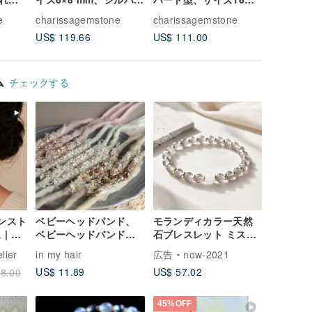
ー、
ケース、ピンクゴール
mm、シルバー、ゴール
のペンダ
e
charissagemstone
charissagemstone
chariss
ッキ
ドメッキ
ドメッキケース
ス。長さ 
US$ 119.66
US$ 111.00
US$ 144
ワイトゴ
ィングを
リングシ
ム
ン。
チェックする
ーンスト
ベビーヘッドバンド、
モランディカラー天然
| 天
ベビーヘッドバンドセ
石ブレスレット ミステ
 ゴー
ット、新生児ヘッドバ
ィグレーアゲート 天山
elier
in my hair
広告
now-2021
グ
ンド、ベビーボウ、新
翠玉 ミニマルな上質感
US$ 11.89
US$ 57.02
8.00
生児小道具
ヒーリング系アクセサ
リー
45%OFF