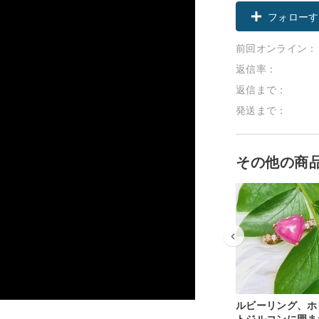
フォローす
前回オンライン：
返信率：
返信まで：
発送まで：
その他の商
ルビーリング、ホ
トジルコンに囲ま