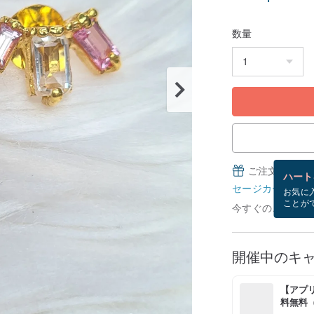
数量
ご注文完了後
ハート
セージカードとは
お気に
ことが
今すぐのご注文で8
開催中のキ
【アプリ
料無料（最