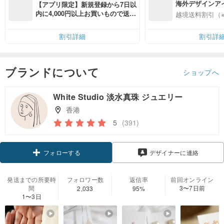
海外デザインア
【アプリ限定】新規登録から7日以
入
内に4,000円以上お買いもので送料
越境送料割引（
無料（最大500円OFF）
割引詳細
割引詳
ブランドについて
ショップへ
White Studio 淡水真珠 ジュエリー
香港
5
(391)
クーポン取得
デザイナーに連絡
フォローする
発送までの所要時
フォロワー数
返信率
前回オンライン
間
3〜7日前
2,033
95%
1〜3日