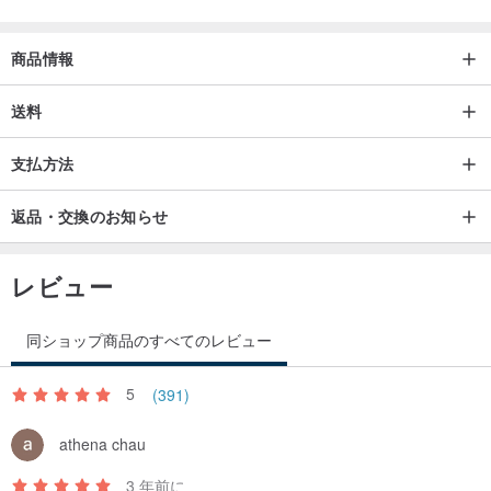
●化粧品、香水、シャワージェルなどの化学物質を避けてください。
●定期的にシルバークロスを使用してジュエリーを優しく拭いてくだ
商品情報
さい。使用前後に濡らす必要はありません。
送料
【メンテナンスに関するその他の事項】
● スターリングシルバー925は[スターリングシルバー92.5% + 合金
支払方法
7.5%] スターリングシルバーの変色は、空気中の二酸化硫黄とシル
返品・交換のお知らせ
バーの化学反応により表面に硫化シルバーが形成されるため、シル
バークロスで優しくお手入れしていただくと除去できます。酸化の
痕跡。
レビュー
● また、スターリングシルバーは貴金属です。破損や変形を避ける
ため、強く引っ張ったり押したりしないでください。
同ショップ商品のすべてのレビュー
● 真鍮製オーナメントに金メッキ・ホワイトKイエローイエローオー
5
(391)
ナメントはスターリングシルバーオーナメントに比べて硬いです
が、長期間の使用により金メッキ層が酸化しますが、これは正常な
athena chau
物理現象です。当店でご用意しております「酸化防止ジュエリー保
3 年前に