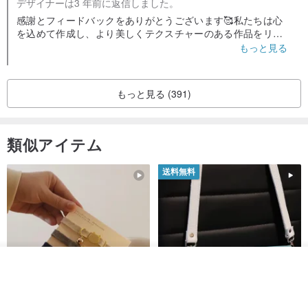
デザイナーは3 年前に返信しました。
感謝とフィードバックをありがとうございます🥰私たちは心
を込めて作成し、より美しくテクスチャーのある作品をリリ
ースします！
もっと見る
💌引き続きWhite Studioをご愛顧いただきますようお願い申
し上げます。 ❤️@white.studio.hk のフォローへようこそ
🤍Made for you🪄フレッシュでナチュラルなアクセサリー🪄
もっと見る (391)
パール｜スターリングシルバー｜石
類似アイテム
送料無料
その他の商品を見る
ショップを見る