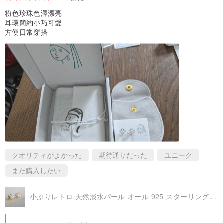
存袋」に入れて保管していただくと、酸化の速度を遅らせることが
粉色珍珠色澤漂亮
できますし、シルバー拭きなどで表面のお手入れも可能です。
耳環簡約小巧可愛
● 淡水パールにつきましては、水道水に含まれる塩素により真珠の
方便日常穿搭
光沢が損なわれますので、水道水に触れないようご注意ください。
●天然石・淡水パールにつきましては、衝突などにより石・真珠層が
破損する可能性がございますので、ご注意ください〜
クオリティがよかった
期待通りだった
ユニーク
また購入したい
小ぶりレトロ 天然淡水パール オール 925 スターリングシルバーピアス／イヤリングクリップ（シルバー/ゴールド）