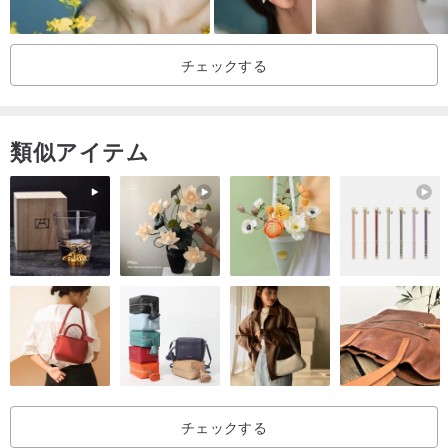
で実用的な[White Studio ジュエリーギフトボックス]を購入すること
をお勧めします〜
チェックする
❀ ギフトボックス購入リンク➤➤➤
hk.pinkoi.com/product/9Cx6
sXk3
❀ 他の人へのギフトの場合は、ご注文時にメモを残してください〜
類似アイテム
❀ 無料のメモ書きサービスを提供していますので、カードの内容を
50文字以内で残してください~
【ジュエリーのお手入れ方法について】
● 酸化速度を遅らせ、傷がつかないように、各ジュエリーアイテム
は「酸化防止ジュエリー保存袋」に個別に保管されています。
● 就寝時・入浴時・運動時・水泳時・温泉入浴時等のジュエリーの
着用はお避け下さい。
チェックする