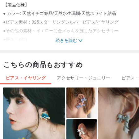
【製品仕様】
● カラー: 天然イチゴ結晶/天然水生瑪瑙/天然ホワイト結晶
●ピアス素材：925スターリングシルバーピアス/イヤリング
●その他の素材：イエローに金メッキを施したアクセサリー
●長さ：4cm
続きを読む
● ペア販売
こちらの商品もおすすめ
❤ ファンフィードバックのミステリーギフト: 注文ごとに半額の割
引で追加購入できます。
ピアス・イヤリング
アクセサリー・ジュエリー
ピアス
❤ 謎のギフト購入リンク➤➤➤
hk.pinkoi.com/product/eeh6wgJ
V
【ノート】
❀ 当社の基本的なパッケージシェルは、ゲスト自身の使用に適した
シンプルな衝突防止紙製郵送ボックスです。
❀ 誰かへのギフトの場合は、ギフトをより適切にするために、絶妙