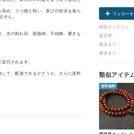
を高め、うつ病と戦い、喜びの状況を落ち
フォローす
けません。
前回オンライン：
り、氷の割れ目、脱脂綿、不純物、磨きな
返信率：
返信まで：
発送まで：
で送付されます。
絡して、配達できるかどうか、さらに送料
類似アイテ
送料無料