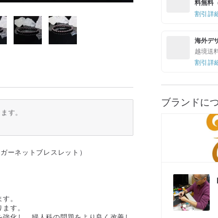
料無料（最
割引詳
海外デ
越境送
割引詳
ブランドに
ります。
mガーネットブレスレット）
ます。
ります。
を強化し、婦人科の問題をより良く改善し