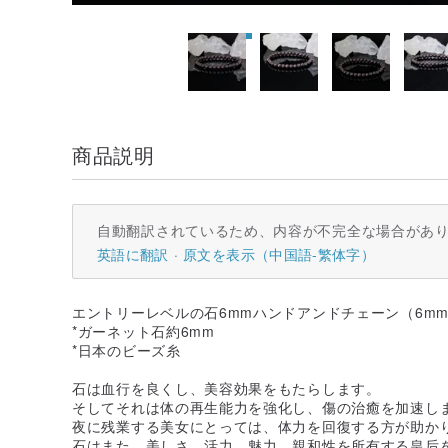
商品説明
自動翻訳されているため、内容が不完全な場合があ
英語に翻訳
原文を表示（中国語-繁体字）
エントリーレベルの石6mmハンドアンドチェーン（6m
*ガーネット石約6mm
*日本のビーズ糸
石は血行を良くし、美容効果をもたらします。
そしてそれは体の再生能力を強化し、傷の治癒を加速し
夜に残業する美女にとっては、体力を回復する方が助か
石はまた、美しさ、活力、魅力、親和性を所有する皇后