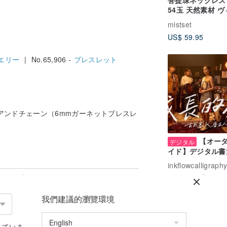
菩提珠ネックレス
54玉 天然素材 
ージ ネパール製 
mistset
目 菩提瞑想用種
US$ 59.95
エリー
| No.65,906 -
ブレスレット
アンドチェーン（6mmガーネットブレスレ
【オー
デジタル
イド】デジタル書
字
inkflowcalligraph
US$ 6.60
我們建議的瀏覽環境
れていません。発送をご希望の場合、
こち