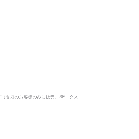
クリスタルラフトレジャープレートラッキーランプ（香港のお客様のみに販売、SFエクスプレスで配送）