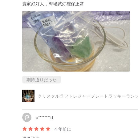
賣家好好人，即場試灯確保正常
期待通りだった
p********d
4 年前に