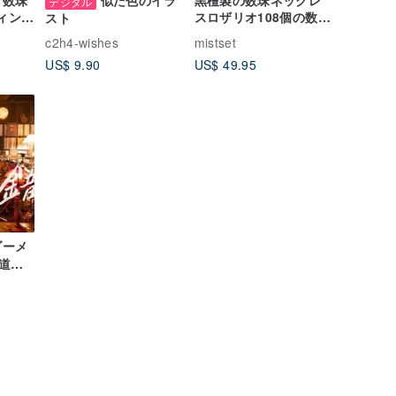
 数珠
似た色のイラ
黒檀製の数珠ネックレ
デジタル
ヴィンテ
スロザリオ108個の数珠
スト
鳳凰の
チベット仏教のマニ車
c2h4-wishes
mistset
子
ペンダント
US$ 9.90
US$ 49.95
ダーメ
道題
y