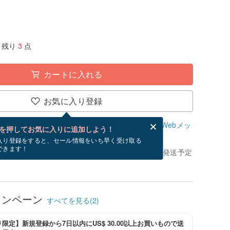
残り
3
点
カートに入れる
お気に入り登録
、無料でWebメッセージカードを作成できます。
Webメッ
を押してお気に入りに追加しよう！
？
入り登録をすると、セール情報をいち早く受け取る
できます！
きてから、ショップの休日を除く 4 営業日以内に発送予定
ャンペーン
すべてを見る(2)
限定】新規登録から7日以内にUS$ 30.00以上お買いもので送