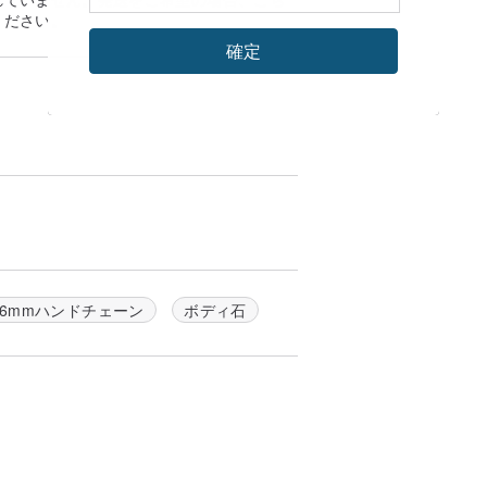
ください。
確定
6mmハンドチェーン
ボディ石