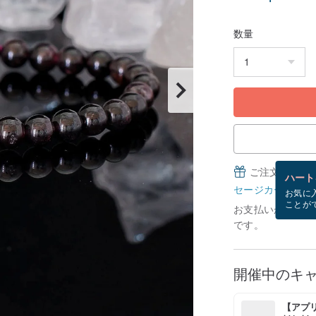
数量
ご注文完了後
ハート
セージカードとは
お気に
ことが
お支払いが確認で
です。
開催中のキ
【アプリ