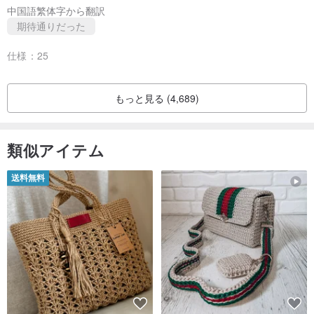
ください. 返品された製品は未使用で、完全なパッケージ、付属品、
中国語繁体字から翻訳
期待通りだった
および請求書を備えている必要があり、ステーションの文字単位と
出荷番号でロジスティクスを使用するように通知してください.
仕様：
25
4. 交換商品の返品・返品の送料は購入者がご注文ごとに負担し、交
換商品の送料は当社が負担するものとします。商品が複数回交換さ
もっと見る (4,689)
れた場合、購入者は 2 回目の往復送料を負担する必要があります。
また、送料無料の商品の場合、交換費用と送料は購入者負担となり
ます。
類似アイテム
5. 交換品を受領し、商品の状態を確認後、7営業日以内にご指定の
送料無料
交換品を発送いたします。
返品手続き
1. 特注品・特注品・不良品の場合、返品は一切お受けできませんの
で、返品前に必ず弊社までご連絡ください。
2. 返金申請は商品到着後、翌日から7日以内に行ってください。
3. お申し込み受付後、3営業日以内にご連絡いたします。