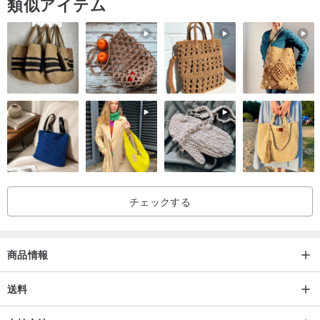
類似アイテム
OPAL は、2021 年の新しいシーズンに Southgate が皆様にお勧め
したい新しい靴のスタイルです。OPAL のミニマルなデザインと履
き心地が、あなたの生活をより快適なものにしてくれることを楽し
みにしています。
│注意│
日本サイズよりハーフサイズ大きいものを購入することをお勧めし
ます.不明な場合は、メッセージを残して質問してください.
チェックする
商品情報
送料