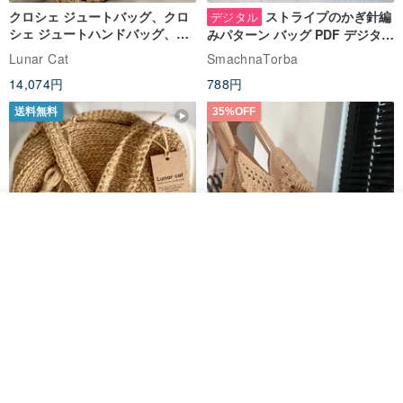
4. 返金申請後、4営業日以内に完全な製品をお送りください. 返品さ
クロシェ ジュートバッグ、クロ
ストライプのかぎ針編
デジタル
シェ ジュートハンドバッグ、リ
みパターン バッグ PDF デジタル
れた製品は未使用で、完全なパッケージ、付属品、および請求書が
ユーザブルバッグ
インスタント ダウンロード、レ
Lunar Cat
SmachnaTorba
あり、ロジスティクスユニットと出荷IDをお知らせください.
ディース クロスボディ
14,074円
788円
3.商品の状態を確認し、商品到着後3営業日以内に返金手続きを完了
させていただきます。
送料無料
35%OFF
物流上の注意
香港-SFエクスプレス
異なる配送先住所に応じて、SF Express は異なる追加料金を受取人
カートに入れる
お気に入り
ショップを見る
に請求することに注意してください。
クロシェ編み丸型ジュートバッ
オーガニックコットン糸の編み
グ、クロシェ編みトートバッ
バッグ、クラッチバッグとして
グ、クロシェ編みショルダーバ
も。
Lunar Cat
Knits And Woven By Oom
ッグ
11,425円
5,405円
8,314円
送料無料