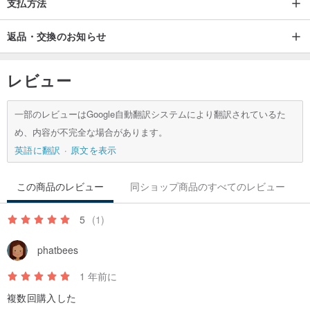
支払方法
返品・交換のお知らせ
レビュー
一部のレビューはGoogle自動翻訳システムにより翻訳されているた
産地・製法
め、内容が不完全な場合があります。
台湾で現地生産
英語に翻訳
原文を表示
返品について
この商品のレビュー
同ショップ商品のすべてのレビュー
交換プロセス
5
(1)
1. 特注品・特注品の場合、交換は承りかねますので、交換前に一度
お問い合わせください。
phatbees
2.商品の交換をご希望の場合は、商品到着後、翌日から7日以内にご
1 年前に
連絡ください。
複数回購入した
3. 交換申請が成功した後、完全な製品を 15 営業日以内に送信して