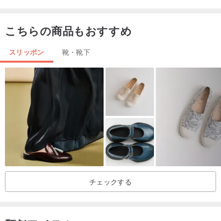
24.5
9
24
こちらの商品もおすすめ
25
9.5
24.5
スリッポン
靴・靴下
26
10
25.5
OPAL は、サウスゲートのクラシックなスタイルのシンプルなデザ
インを継承します. 新しく追加された円形のマッサージインソール +
2 層の厚さ, ストラップの必要はありません, 着脱が簡単.靴の内層 接
着剤を使わない製法で通気性がよく、足をこすらない。
OPAL コットンホワイト厚手のツイルコットン生地を使用し、ライ
トホワイトは自然に色褪せず、サウスゲイトならではのトゥパター
ンで、ジーンズやワイドスイングのカジュアルパンツとの相性も抜
チェックする
群です。