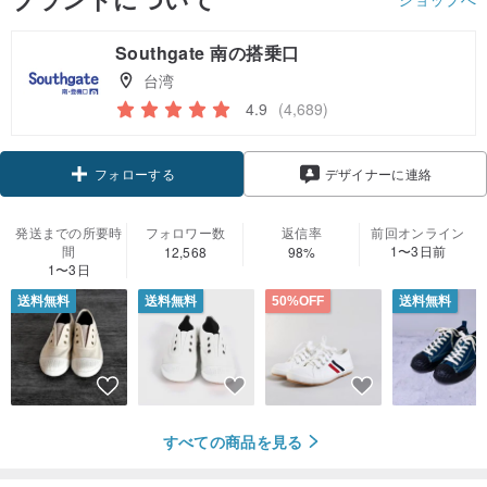
Southgate 南の搭乗口
台湾
4.9
(4,689)
クーポン取得
デザイナーに連絡
フォローする
発送までの所要時
フォロワー数
返信率
前回オンライン
間
1〜3日前
12,568
98%
1〜3日
送料無料
送料無料
50%OFF
送料無料
すべての商品を見る