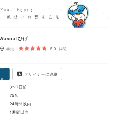
Wusoul ひげ
5.0
(46)
香港
得
デザイナーに連絡
る
3〜7日前
75%
24時間以内
1週間以内