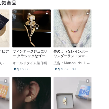
人気商品
 / ピア
ヴィンテージジュエリ
夢のようなレインボー
ー クラシックなゴール
ワンダーランドスマイ
ドパールのアイリス ブ
ルネックレス、カラー
究室
オールドタイム製作所
広告
Maison_de_lumin
ローチ
コランダムネックレ
US$ 32.08
US$ 2,570.09
ス、18Kゴールドカラー
サファイアネックレス