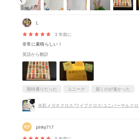
L
3 年前に
非常に素晴らしい！
英語から翻訳
期待通りだった
ユニーク
届くのが速かった
水彩メガネクロス/ワイプクロス/ユニバーサルク
pinky717
5 年前に