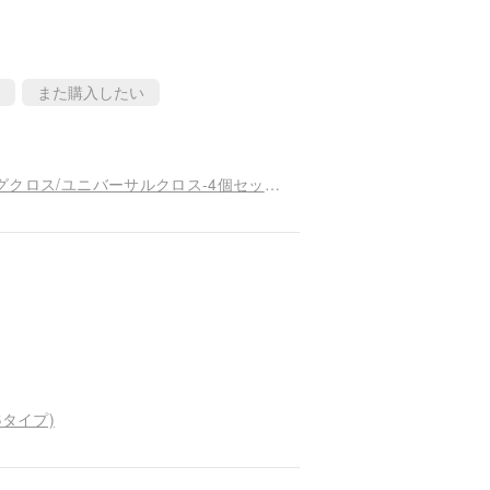
また購入したい
水彩ヒーリングネガティブグラスクロス/ワイピングクロス/ユニバーサルクロス-4個セット（セットB）
Bタイプ)