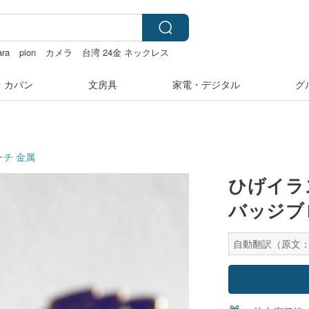
ara
pion
カメラ
台湾 24金 ネックレス
・カバン
文房具
家電・デジタル
グ
ーチ
金属
ひげイラ
バッジブ
自動翻訳（原文：