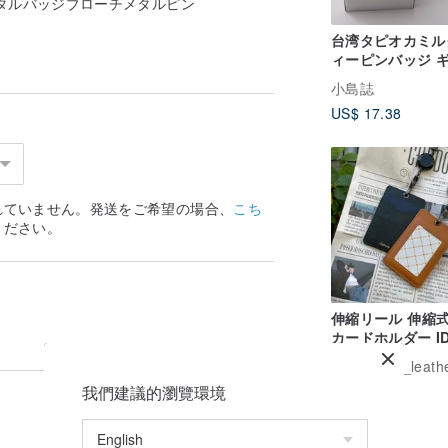
タルバッジブローチメタルピン
台湾タピオカミル
ィーピンバッジ 
ボックス付き / 
小島誌
カピンバッジ / 
US$ 17.38
産 特色ギフト
れていません。発送をご希望の場合、
こち
ください。
伸縮リール 伸縮式 
カードホルダー I
ド ID カードケー
広告
TTP_leathers ポセイトン・レ
Suica ケース 
我們建議的瀏覽環境
US$ 43.66
ース カードホルダ
分証明書