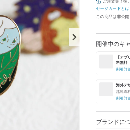
ご注文完了後
セージカードとは
この商品は非公開
開催中のキ
【アプリ
料無料（最
割引詳
海外デ
越境送
割引詳
ブランドに