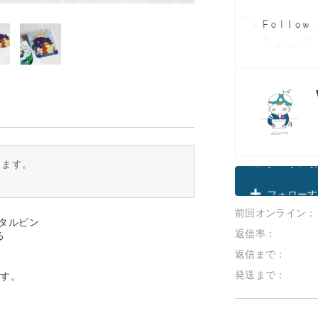
ります。
クーポン取
前回オンライン：
フォローす
タルピン
返信率：
る
返信まで：
発送まで：
です。