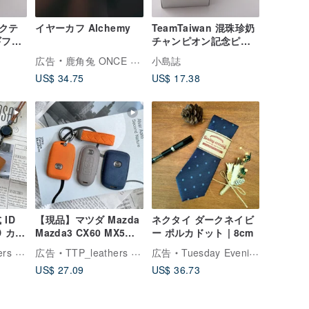
クテ
イヤーカフ Alchemy
TeamTaiwan 混珠珍奶
ギフト
チャンピオン記念ピン
タピオ
バッジ / タピオカミル
広告
鹿角兔 ONCE UPON A TIME
小島誌
台湾土
クティーピンバッジ /
US$ 34.75
US$ 17.38
台湾お土産 交換ギフト
ID
【現品】マツダ Mazda
ネクタイ ダークネイビ
D カー
Mazda3 CX60 MX5
ー ポルカドット | 8cm
ス
CX5 CX30 CX3 車用キ
ザーアトリエ
広告
TTP_leathers ポセイトン・レザーアトリエ
広告
Tuesday Evening
カードケ
ーケース
US$ 27.09
US$ 36.73
ー 身