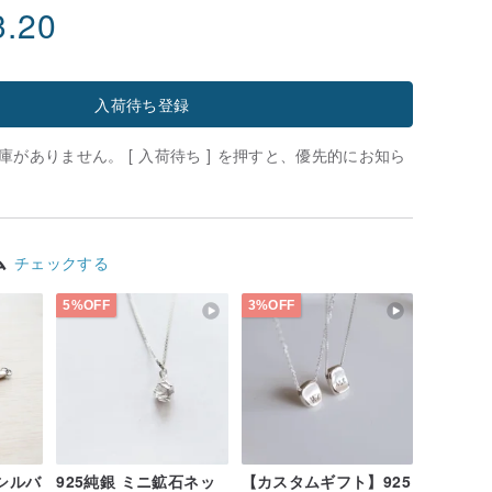
3.20
入荷待ち登録
がありません。 [ 入荷待ち ] を押すと、優先的にお知ら
ム
チェックする
5%OFF
3%OFF
シルバ
925純銀 ミニ鉱石ネッ
【カスタムギフト】925