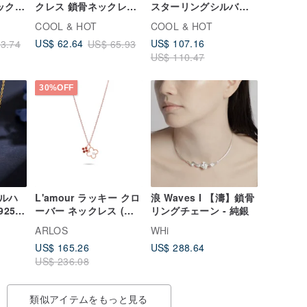
ックレ
クレス 鎖骨ネックレス
スターリングシルバー
ングネ
ロングネックレス ショ
厚手 幾何学「原焠」カ
COOL & HOT
COOL & HOT
ートネックレス 無料ギ
スタム刻印ネックレス
US$ 107.16
US$ 62.64
3.74
US$ 65.93
フトラッピング
ロングチェーン
US$ 110.47
30%OFF
ルハ
L'amour ラッキー クロ
浪 Waves I 【濤】鎖骨
925シ
ーバー ネックレス (ロ
リングチェーン - 純銀
ルドプレ
ーズゴールド)
ARLOS
WHi
マル |
US$ 165.26
US$ 288.64
US$ 236.08
類似アイテムをもっと見る