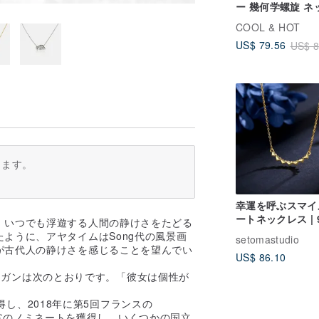
ー 幾何学螺旋 ネ
ス チョーカー ロ
COOL & HOT
ックレス
US$ 79.56
US$ 8
ります。
幸運を呼ぶスマイ
ートネックレス | 
、いつでも浮遊する人間の静けさをたどる
ルバーK18ゴー
ように、アヤタイムはSong代の風景画
setomastudio
ート | 華奢でミニ
が古代人の静けさを感じることを望んでい
US$ 86.10
長さ調節可能
スローガンは次のとおりです。「彼女は個性が
獲得し、2018年に第5回フランスの
イン賞のノミネートを獲得し、いくつかの国立