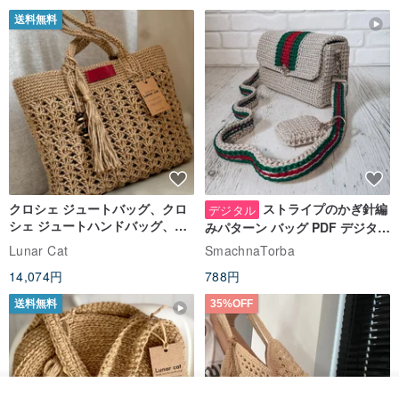
送料無料
クロシェ ジュートバッグ、クロ
ストライプのかぎ針編
デジタル
シェ ジュートハンドバッグ、リ
みパターン バッグ PDF デジタル
ユーザブルバッグ
インスタント ダウンロード、レ
Lunar Cat
SmachnaTorba
ディース クロスボディ
14,074円
788円
送料無料
35%OFF