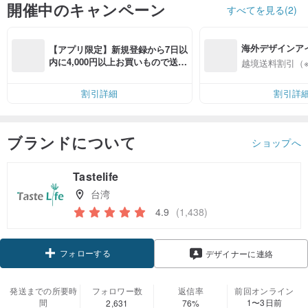
開催中のキャンペーン
すべてを見る(2)
海外デザインア
【アプリ限定】新規登録から7日以
入
内に4,000円以上お買いもので送料
越境送料割引（
無料（最大500円OFF）
割引詳細
割引詳
ブランドについて
ショップへ
Tastelife
台湾
4.9
(1,438)
フォローする
デザイナーに連絡
発送までの所要時
フォロワー数
返信率
前回オンライン
間
1〜3日前
2,631
76%